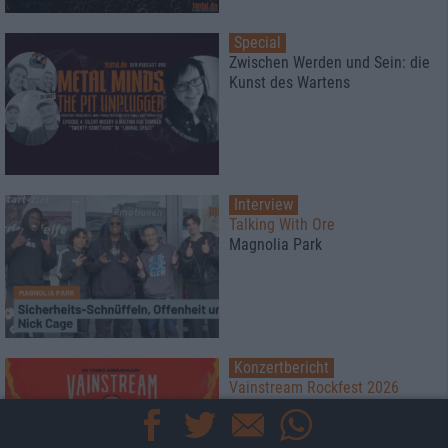
Special
Zwischen Werden und Sein: die
Kunst des Wartens
Interview
Talking With Ore
Magnolia Park
Konzertbericht
Vainstream Rockfest 2026
Festival bei 40°