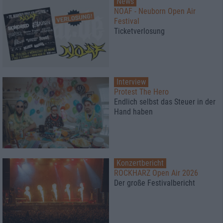
News
NOAF - Neuborn Open Air
Festival
Ticketverlosung
Interview
Protest The Hero
Endlich selbst das Steuer in der
Hand haben
Konzertbericht
ROCKHARZ Open Air 2026
Der große Festivalbericht