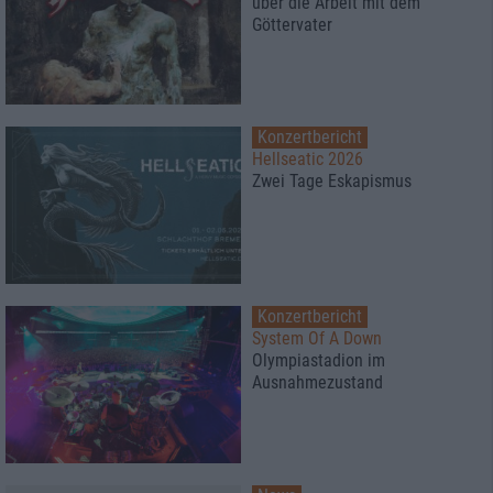
über die Arbeit mit dem
Göttervater
Konzertbericht
Hellseatic 2026
Zwei Tage Eskapismus
Konzertbericht
System Of A Down
Olympiastadion im
Ausnahmezustand