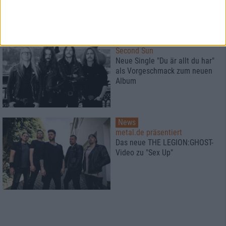
News
Second Sun
Neue Single "Du är allt du har"
als Vorgeschmack zum neuen
Album
News
metal.de präsentiert
Das neue THE LEGION:GHOST-
Video zu "Sex Up"