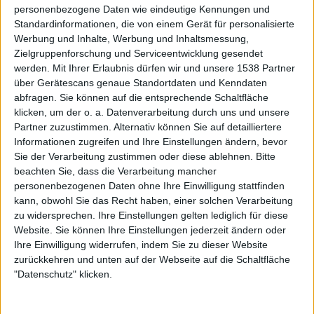
personenbezogene Daten wie eindeutige Kennungen und
So bleibt „The Hunting Party“ ein Album, dass sicherlich
Standardinformationen, die von einem Gerät für personalisierte
Werbung und Inhalte, Werbung und Inhaltsmessung,
für den kommerziellen Erfolg geschrieben ist, LINKIN
Zielgruppenforschung und Serviceentwicklung gesendet
PARK aber dennoch wieder einmal ehrlich zeigt.
werden.
Mit Ihrer Erlaubnis dürfen wir und unsere 1538 Partner
Vorhersehbarkeit scheint den Amis schlicht nicht zu
über Gerätescans genaue Standortdaten und Kenndaten
liegen, und bei aller Eingängigkeit und dem Versuch,
abfragen. Sie können auf die entsprechende Schaltfläche
große Rock-Hymnen hervorzubringen, hat das Album vor
klicken, um der o. a. Datenverarbeitung durch uns und unsere
allem eine große Stärke – es macht Spaß! Und darum geht
Partner zuzustimmen. Alternativ können Sie auf detailliertere
es bei Musik schließlich manchmal auch …
Informationen zugreifen und Ihre Einstellungen ändern, bevor
Sie der Verarbeitung zustimmen oder diese ablehnen.
Bitte
beachten Sie, dass die Verarbeitung mancher
personenbezogenen Daten ohne Ihre Einwilligung stattfinden
kann, obwohl Sie das Recht haben, einer solchen Verarbeitung
zu widersprechen. Ihre Einstellungen gelten lediglich für diese
Zur Startseite
Website. Sie können Ihre Einstellungen jederzeit ändern oder
Ihre Einwilligung widerrufen, indem Sie zu dieser Website
zurückkehren und unten auf der Webseite auf die Schaltfläche
21.06.2014
"Datenschutz" klicken.
Jan Wischkowski