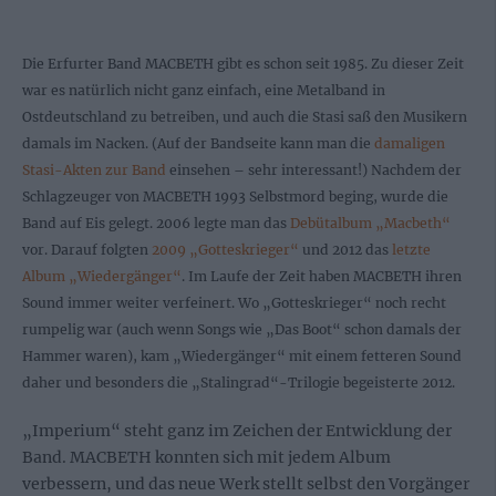
Die Erfurter Band MACBETH gibt es schon seit 1985. Zu dieser Zeit
war es natürlich nicht ganz einfach, eine Metalband in
Ostdeutschland zu betreiben, und auch die Stasi saß den Musikern
damals im Nacken. (Auf der Bandseite kann man die
damaligen
Stasi-Akten zur Band
einsehen – sehr interessant!) Nachdem der
Schlagzeuger von MACBETH 1993 Selbstmord beging, wurde die
Band auf Eis gelegt. 2006 legte man das
Debütalbum „Macbeth“
vor. Darauf folgten
2009 „Gotteskrieger“
und 2012 das
letzte
Album „Wiedergänger“
. Im Laufe der Zeit haben MACBETH ihren
Sound immer weiter verfeinert. Wo „Gotteskrieger“ noch recht
rumpelig war (auch wenn Songs wie „Das Boot“ schon damals der
Hammer waren), kam „Wiedergänger“ mit einem fetteren Sound
daher und besonders die „Stalingrad“-Trilogie begeisterte 2012.
„Imperium“ steht ganz im Zeichen der Entwicklung der
Band. MACBETH konnten sich mit jedem Album
verbessern, und das neue Werk stellt selbst den Vorgänger