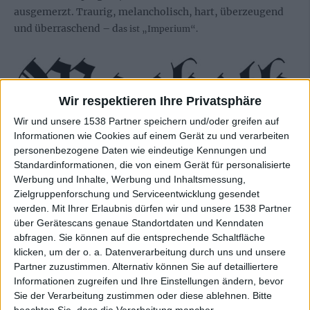
ausgemerzt. Traurig, melancholisch, hart, überzeugend
und überraschend – d
as ist „Imperium“.
Wir respektieren Ihre Privatsphäre
Wir und unsere 1538 Partner speichern und/oder greifen auf
Informationen wie Cookies auf einem Gerät zu und verarbeiten
personenbezogene Daten wie eindeutige Kennungen und
Standardinformationen, die von einem Gerät für personalisierte
Werbung und Inhalte, Werbung und Inhaltsmessung,
Zur Startseite
Zielgruppenforschung und Serviceentwicklung gesendet
werden.
Mit Ihrer Erlaubnis dürfen wir und unsere 1538 Partner
über Gerätescans genaue Standortdaten und Kenndaten
03.09.2015
abfragen. Sie können auf die entsprechende Schaltfläche
klicken, um der o. a. Datenverarbeitung durch uns und unsere
Fabian Schneider
Partner zuzustimmen. Alternativ können Sie auf detailliertere
Informationen zugreifen und Ihre Einstellungen ändern, bevor
Sie der Verarbeitung zustimmen oder diese ablehnen.
Bitte