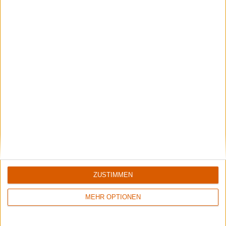
Rockharz 2026
Das meint die Redaktion
Aktuelle Reviews
ZUSTIMMEN
MEHR OPTIONEN