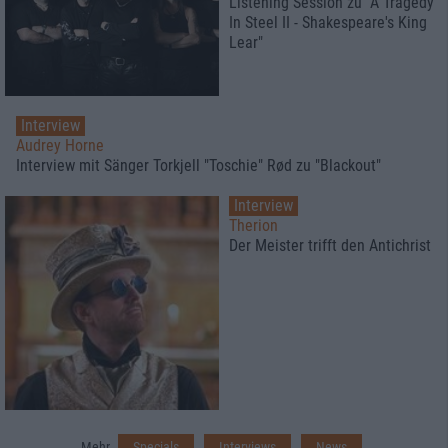
Listening Session zu "A Tragedy
In Steel II - Shakespeare's King
Lear"
Interview
Audrey Horne
Interview mit Sänger Torkjell "Toschie" Rød zu "Blackout"
Interview
Therion
Der Meister trifft den Antichrist
Mehr
Specials
Interviews
News