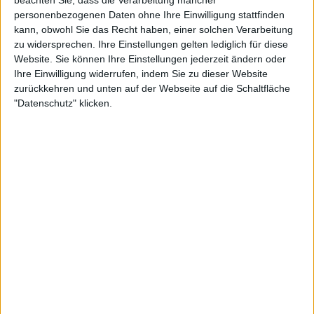
beachten Sie, dass die Verarbeitung mancher
personenbezogenen Daten ohne Ihre Einwilligung stattfinden
kann, obwohl Sie das Recht haben, einer solchen Verarbeitung
zu widersprechen. Ihre Einstellungen gelten lediglich für diese
Newsletter abonnieren
Website. Sie können Ihre Einstellungen jederzeit ändern oder
Ihre Einwilligung widerrufen, indem Sie zu dieser Website
zurückkehren und unten auf der Webseite auf die Schaltfläche
"Datenschutz" klicken.
Macbeth (DE) - Imperium
BAND
MACBETH (DE)
WERTUNG
9
/
10
USER-WERTUNG
9
/
10
STILE
HEAVY METAL
,
THRASH METAL