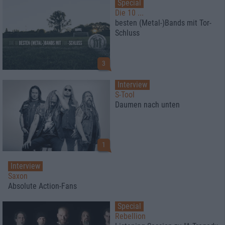
Special
Die 10 ...
besten (Metal-)Bands mit Tor-
Schluss
3
Interview
S-Tool
Daumen nach unten
1
Interview
Saxon
Absolute Action-Fans
Special
Rebellion