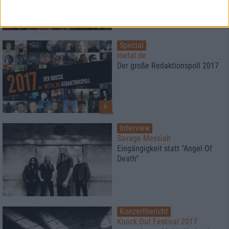
Special
metal.de
Der große Redaktionspoll 2017
6
Interview
Savage Messiah
Eingängigkeit statt "Angel Of
Death"
Konzertbericht
Knock Out Festival 2017