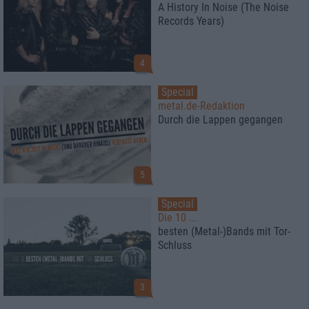
A History In Noise (The Noise
Records Years)
4
Special
metal.de-Redaktion
Durch die Lappen gegangen
5
Special
Die 10 ...
besten (Metal-)Bands mit Tor-
Schluss
3