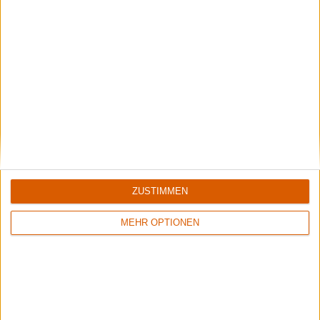
Rockharz 2026
Das meint die Redaktion
Aktuelle Reviews
ZUSTIMMEN
1
1
MEHR OPTIONEN
9/10
8/10
Accept
Memory Garden
Restless And Wild
1349