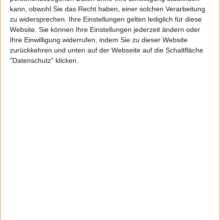
kann, obwohl Sie das Recht haben, einer solchen Verarbeitung
zu widersprechen. Ihre Einstellungen gelten lediglich für diese
Website. Sie können Ihre Einstellungen jederzeit ändern oder
Ihre Einwilligung widerrufen, indem Sie zu dieser Website
zurückkehren und unten auf der Webseite auf die Schaltfläche
"Datenschutz" klicken.
Interessante Alben finden
Auf der Suche nach neuer Mucke? Durchsuche unser Review-Archiv mit
aktuell
38636
Reviews und lass Dich inspirieren!