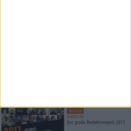
live in Aschaffenburg 2017
Special
Die besten Alben des Jahres
2017
Platz 20 - 11
Special
Die besten Alben des Jahres
2017
Platz 10 - 1
Special
metal.de
Der große Redaktionspoll 2017