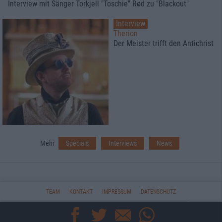
Interview mit Sänger Torkjell "Toschie" Rød zu "Blackout"
Interview
Therion
Der Meister trifft den Antichrist
Mehr
Specials
Interviews
News
TEAM
KONTAKT
IMPRESSUM
DATENSCHUTZ