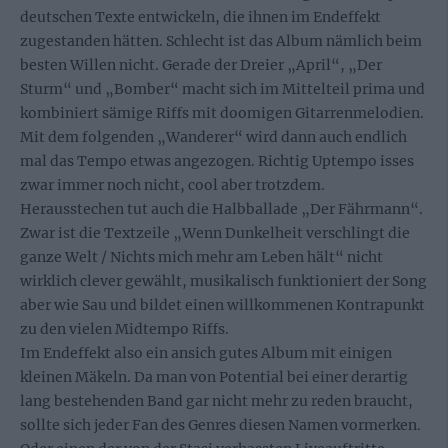
deutschen Texte entwickeln, die ihnen im Endeffekt
zugestanden hätten. Schlecht ist das Album nämlich beim
besten Willen nicht. Gerade der Dreier „April“, „Der
Sturm“ und „Bomber“ macht sich im Mittelteil prima und
kombiniert sämige Riffs mit doomigen Gitarrenmelodien.
Mit dem folgenden „Wanderer“ wird dann auch endlich
mal das Tempo etwas angezogen. Richtig Uptempo isses
zwar immer noch nicht, cool aber trotzdem.
Herausstechen tut auch die Halbballade „Der Fährmann“.
Zwar ist die Textzeile „Wenn Dunkelheit verschlingt die
ganze Welt / Nichts mich mehr am Leben hält“ nicht
wirklich clever gewählt, musikalisch funktioniert der Song
aber wie Sau und bildet einen willkommenen Kontrapunkt
zu den vielen Midtempo Riffs.
Im Endeffekt also ein ansich gutes Album mit einigen
kleinen Mäkeln. Da man von Potential bei einer derartig
lang bestehenden Band gar nicht mehr zu reden braucht,
sollte sich jeder Fan des Genres diesen Namen vormerken.