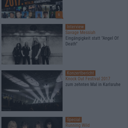
6
Interview
Savage Messiah
Eingängigkeit statt "Angel Of
Death"
Konzertbericht
Knock Out Festival 2017
zum zehnten Mal in Karlsruhe
Special
Running Wild