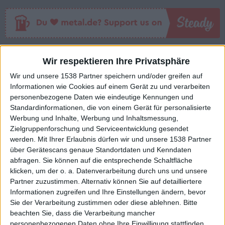
Macbeth (DE) - Macbeth
Wir respektieren Ihre Privatsphäre
Wir und unsere 1538 Partner speichern und/oder greifen auf
Informationen wie Cookies auf einem Gerät zu und verarbeiten
BAND
MACBETH (DE)
personenbezogene Daten wie eindeutige Kennungen und
WERTUNG
6
/
10
Standardinformationen, die von einem Gerät für personalisierte
Werbung und Inhalte, Werbung und Inhaltsmessung,
USER-WERTUNG
7
/
10
Zielgruppenforschung und Serviceentwicklung gesendet
STILE
HEAVY METAL
werden.
Mit Ihrer Erlaubnis dürfen wir und unsere 1538 Partner
über Gerätescans genaue Standortdaten und Kenndaten
ANZAHL SONGS
9
abfragen. Sie können auf die entsprechende Schaltfläche
SPIELDAUER
45:55
klicken, um der o. a. Datenverarbeitung durch uns und unsere
RELEASE
Partner zuzustimmen. Alternativ können Sie auf detailliertere
Informationen zugreifen und Ihre Einstellungen ändern, bevor
LABEL
EUROPEAN MUSIC GROUP
Sie der Verarbeitung zustimmen oder diese ablehnen.
Bitte
beachten Sie, dass die Verarbeitung mancher
personenbezogenen Daten ohne Ihre Einwilligung stattfinden