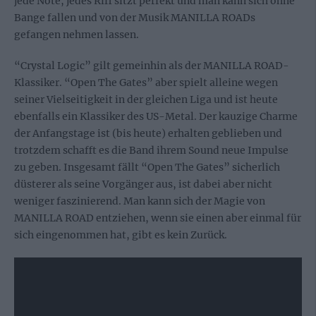
jede Note, jedes Riff sitzt perfekt und man kann sich ohne
Bange fallen und von der Musik MANILLA ROADs
gefangen nehmen lassen.
“Crystal Logic” gilt gemeinhin als der MANILLA ROAD-
Klassiker. “Open The Gates” aber spielt alleine wegen
seiner Vielseitigkeit in der gleichen Liga und ist heute
ebenfalls ein Klassiker des US-Metal. Der kauzige Charme
der Anfangstage ist (bis heute) erhalten geblieben und
trotzdem schafft es die Band ihrem Sound neue Impulse
zu geben. Insgesamt fällt “Open The Gates” sicherlich
düsterer als seine Vorgänger aus, ist dabei aber nicht
weniger faszinierend. Man kann sich der Magie von
MANILLA ROAD entziehen, wenn sie einen aber einmal für
sich eingenommen hat, gibt es kein Zurück.