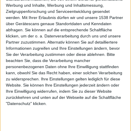
Newsletter abonnieren
Werbung und Inhalte, Werbung und Inhaltsmessung,
Zielgruppenforschung und Serviceentwicklung gesendet
werden.
Mit Ihrer Erlaubnis dürfen wir und unsere 1538 Partner
über Gerätescans genaue Standortdaten und Kenndaten
abfragen. Sie können auf die entsprechende Schaltfläche
klicken, um der o. a. Datenverarbeitung durch uns und unsere
Partner zuzustimmen. Alternativ können Sie auf detailliertere
Informationen zugreifen und Ihre Einstellungen ändern, bevor
Sie der Verarbeitung zustimmen oder diese ablehnen.
Bitte
beachten Sie, dass die Verarbeitung mancher
Manilla Road - Open The Gates
personenbezogenen Daten ohne Ihre Einwilligung stattfinden
kann, obwohl Sie das Recht haben, einer solchen Verarbeitung
zu widersprechen. Ihre Einstellungen gelten lediglich für diese
BAND
MANILLA ROAD
Website. Sie können Ihre Einstellungen jederzeit ändern oder
Ihre Einwilligung widerrufen, indem Sie zu dieser Website
WERTUNG
10
/
10
zurückkehren und unten auf der Webseite auf die Schaltfläche
USER-WERTUNG
GIB DIE ERSTE WERTUNG AB!
"Datenschutz" klicken.
STILE
EPIC METAL
,
HEAVY METAL
ANZAHL SONGS
10
SPIELDAUER
52:54