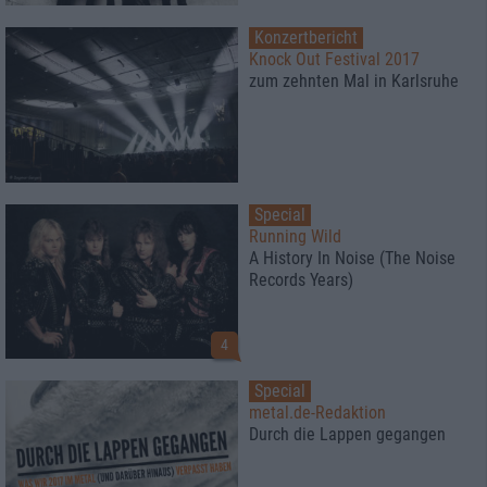
Konzertbericht
Knock Out Festival 2017
zum zehnten Mal in Karlsruhe
Special
Running Wild
A History In Noise (The Noise
Records Years)
4
Special
metal.de-Redaktion
Durch die Lappen gegangen