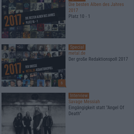
Die besten Alben des Jahres
2017
Platz 10 - 1
Special
metal.de
Der große Redaktionspoll 2017
6
Interview
Savage Messiah
Eingängigkeit statt "Angel Of
Death"