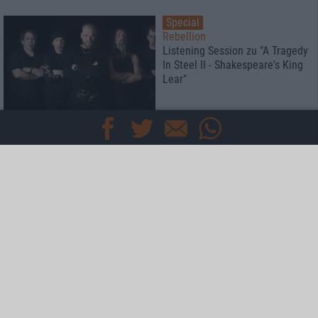
Special
Rebellion
Listening Session zu "A Tragedy
In Steel II - Shakespeare's King
Lear"
Interview
Audrey Horne
Interview mit Sänger Torkjell "Toschie" Rød zu "Blackout"
Interview
Therion
Der Meister trifft den Antichrist