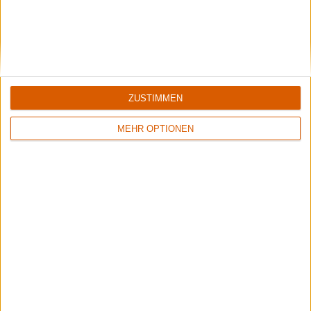
Kommentare
Sag Deine Meinung!
ZUSTIMMEN
MEHR OPTIONEN
Aktuell