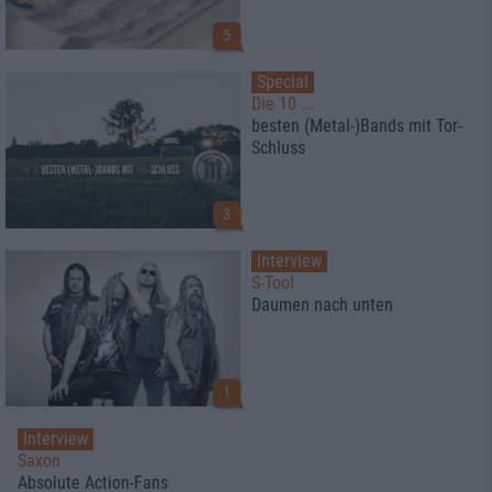
5
Special
Die 10 ...
besten (Metal-)Bands mit Tor-
Schluss
3
Interview
S-Tool
Daumen nach unten
1
Interview
Saxon
Absolute Action-Fans