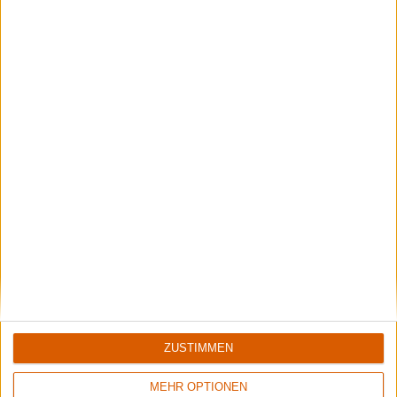
Black Listed Friday – Die 6+6+6 der Woche
Vocals sind wichtig: Hier kommen Stars, Statements und Stammhalter des
Gesangs.
ZUSTIMMEN
MEHR OPTIONEN