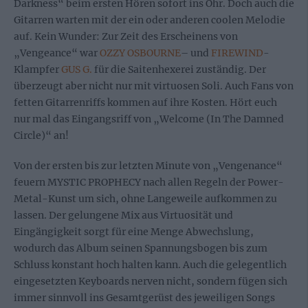
Darkness“ beim ersten Hören sofort ins Ohr. Doch auch die
Gitarren warten mit der ein oder anderen coolen Melodie
auf. Kein Wunder: Zur Zeit des Erscheinens von
„Vengeance“ war
OZZY OSBOURNE
– und
FIREWIND
-
Klampfer
GUS G.
für die Saitenhexerei zuständig. Der
überzeugt aber nicht nur mit virtuosen Soli. Auch Fans von
fetten Gitarrenriffs kommen auf ihre Kosten. Hört euch
nur mal das Eingangsriff von „Welcome (In The Damned
Circle)“ an!
Von der ersten bis zur letzten Minute von „Vengenance“
feuern MYSTIC PROPHECY nach allen Regeln der Power-
Metal-Kunst um sich, ohne Langeweile aufkommen zu
lassen. Der gelungene Mix aus Virtuosität und
Eingängigkeit sorgt für eine Menge Abwechslung,
wodurch das Album seinen Spannungsbogen bis zum
Schluss konstant hoch halten kann. Auch die gelegentlich
eingesetzten Keyboards nerven nicht, sondern fügen sich
immer sinnvoll ins Gesamtgerüst des jeweiligen Songs