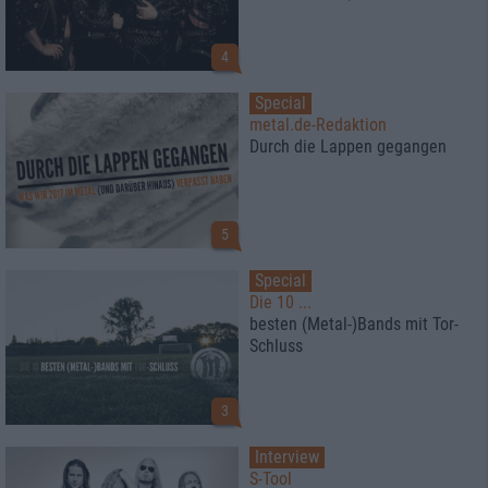
4
Special
metal.de-Redaktion
Durch die Lappen gegangen
5
Special
Die 10 ...
besten (Metal-)Bands mit Tor-
Schluss
3
Interview
S-Tool