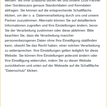
werden.
Mit Ihrer Erlaubnis dürfen wir und unsere 1538 Partner
über Gerätescans genaue Standortdaten und Kenndaten
abfragen. Sie können auf die entsprechende Schaltfläche
06.01.2017
klicken, um der o. a. Datenverarbeitung durch uns und unsere
Partner zuzustimmen. Alternativ können Sie auf detailliertere
Dominik Rothe
Informationen zugreifen und Ihre Einstellungen ändern, bevor
Sie der Verarbeitung zustimmen oder diese ablehnen.
Bitte
"Irgendeiner wartet immer."
beachten Sie, dass die Verarbeitung mancher
personenbezogenen Daten ohne Ihre Einwilligung stattfinden
kann, obwohl Sie das Recht haben, einer solchen Verarbeitung
zu widersprechen. Ihre Einstellungen gelten lediglich für diese
Website. Sie können Ihre Einstellungen jederzeit ändern oder
Newsletter abonnieren
Ihre Einwilligung widerrufen, indem Sie zu dieser Website
zurückkehren und unten auf der Webseite auf die Schaltfläche
"Datenschutz" klicken.