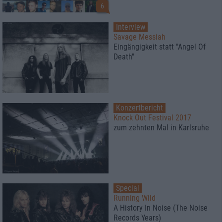
6
Interview
Savage Messiah
Eingängigkeit statt "Angel Of
Death"
Konzertbericht
Knock Out Festival 2017
zum zehnten Mal in Karlsruhe
Special
Running Wild
A History In Noise (The Noise
Records Years)