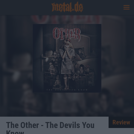
Review
The Other - The Devils You
Know