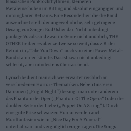
klassischen Punkrockrhythmen, kleineren
Metaleinschüben im Riffing und absolut eingängigen und
mitsingbaren Refrains. Eine Besonderheit die die Band
auszeichnet stellt der ungewöhnliche, sehr getragene
Gesang von Sänger Rod Usher dar. Nicht unbedingt
punkige Vocals sind zwar im Genre nicht unüblich, THE
OTHER treiben es aber zeitweise so weit, dass z.B. der
Refrain in „Take You Down“ auch von einer Power Metal-
Band stammen könnte. Das ist zwar nicht unbedingt
schlecht, aber mindestens überraschend.
Lyrisch bedient man sich wie erwartet reichlich an
verschiedenen Horror-Thematiken. Neben finsteren
Dämonen („Fright Night“) besingt man unter anderem
das Phantom der Oper („Phantom Of The Opera“) oder die
dunklen Seiten der Liebe („Puppet On A String“). Durch
eine gute Prise schwarzen Humor werden auch
Mordfantasien wie in „Nice Day For A Funeral“
unterhaltsam und vergnüglich vorgetragen. Die Songs