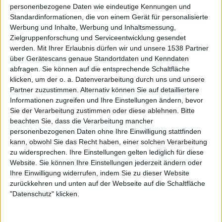
personenbezogene Daten wie eindeutige Kennungen und
Tim.Helms
Standardinformationen, die von einem Gerät für personalisierte
Werbung und Inhalte, Werbung und Inhaltsmessung,
Zielgruppenforschung und Serviceentwicklung gesendet
werden.
Mit Ihrer Erlaubnis dürfen wir und unsere 1538 Partner
über Gerätescans genaue Standortdaten und Kenndaten
abfragen. Sie können auf die entsprechende Schaltfläche
klicken, um der o. a. Datenverarbeitung durch uns und unsere
Newsletter abonnieren
Partner zuzustimmen. Alternativ können Sie auf detailliertere
Informationen zugreifen und Ihre Einstellungen ändern, bevor
Sie der Verarbeitung zustimmen oder diese ablehnen.
Bitte
beachten Sie, dass die Verarbeitung mancher
personenbezogenen Daten ohne Ihre Einwilligung stattfinden
kann, obwohl Sie das Recht haben, einer solchen Verarbeitung
zu widersprechen. Ihre Einstellungen gelten lediglich für diese
Website. Sie können Ihre Einstellungen jederzeit ändern oder
Ihre Einwilligung widerrufen, indem Sie zu dieser Website
zurückkehren und unten auf der Webseite auf die Schaltfläche
The Other - The Devils You Know
"Datenschutz" klicken.
BAND
THE OTHER