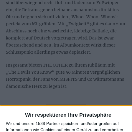
sind überwiegend recht flott und laden zum Fußwippen
ein, die Refrains gehen beinahe ausnahmslos direkt ins
Ohr und eignen sich mit vielen „Whoo-Whoo-Whoos“
perfekt zum Mitgröhlen. Mit „Ewigkeit“ gibt es dann zum
Abschluss noch eine waschechte, klebrige Ballade, die
komplett auf Deutsch vorgetragen wird. Das ist zwar
überraschend und neu, im Albumkontext wirkt dieser
Schlusspunkt allerdings etwas deplaziert.
Insgesamt bieten THE OTHER zu ihrem Jubiläum mit
„The Devils You Know“ gute 50 Minuten vergnüglichen
Horrorpunk, der Fans von MISFITS und Co wärmstens ans
dämonische Herz zu legen ist.
Zur Startseite
Wir respektieren Ihre Privatsphäre
Wir und unsere 1538 Partner speichern und/oder greifen auf
12.07.2012
Informationen wie Cookies auf einem Gerät zu und verarbeiten