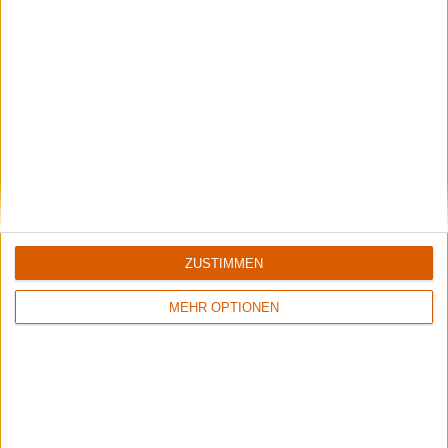
Aktuell
ZUSTIMMEN
MEHR OPTIONEN
Summer Breeze Gewinnspiel
Kocht mit Starkoch Lucki Maurer