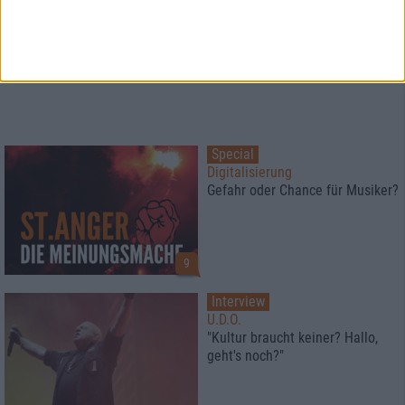
Special
Digitalisierung
Gefahr oder Chance für Musiker?
9
Interview
U.D.O.
"Kultur braucht keiner? Hallo,
geht's noch?"