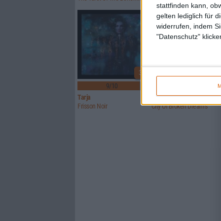
stattfinden kann, ob
gelten lediglich für 
widerrufen, indem Si
"Datenschutz" klicke
3
9/10
8/10
M
Tarja
Imparity
Frisson Noir
City Of Broken Dreams