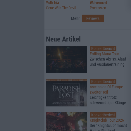
Yoth Iria
Wolvennest
Gone With The Devil
Procession
Mehr
Reviews
Neue Artikel
Konzertbericht
Erdling Mana-Tour
Zwischen Abriss, Alaaf
und Ausdauertraining
Konzertbericht
Ascension Of Europe -
zweiter Teil
Leichtigkeit trotz
schwermütiger Klänge
Konzertbericht
Knightclub Tour 2026
Der "Knightclub" macht
Halt in Stuttgart