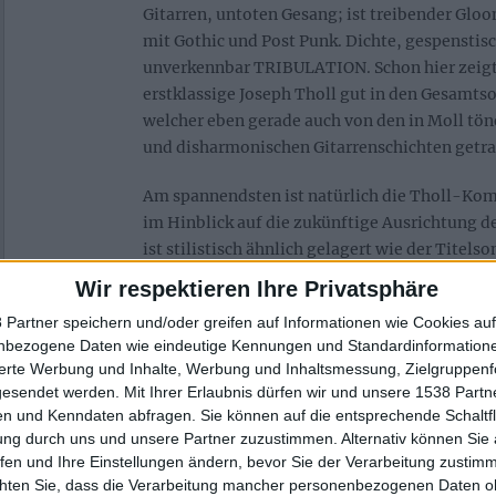
Gitarren, untoten Gesang; ist treibender Glo
mit Gothic und Post Punk. Dichte, gespensti
unverkennbar TRIBULATION. Schon hier zeigt s
erstklassige Joseph Tholl gut in den Gesamts
welcher eben gerade auch von den in Moll t
und disharmonischen Gitarrenschichten getra
Am spannendsten ist natürlich die Tholl-Ko
im Hinblick auf die zukünftige Ausrichtung d
ist stilistisch ähnlich gelagert wie der Titels
makabren, treibenden Swing, luftig vielschi
Wir respektieren Ihre Privatsphäre
verspielter, melodischer Gitarrenarbeit und m
 Partner speichern und/oder greifen auf Informationen wie Cookies au
siebenminütige „Hemoclysm“ mit epischer Str
nbezogene Daten wie eindeutige Kennungen und Standardinformatione
ambitioniert, mit zunächst cleanen Gitarren,
sierte Werbung und Inhalte, Werbung und Inhaltsmessung, Zielgruppen
schleichenden melancholischen Riffs, auslad
gesendet werden.
Mit Ihrer Erlaubnis dürfen wir und unsere 1538 Part
morbide cineastisch mit viel Doom, viel Gothi
n und Kenndaten abfragen. Sie können auf die entsprechende Schaltfl
geschmackvoll. Abgeschlossen wird „Hamart
ung durch uns und unsere Partner zuzustimmen. Alternativ können Sie au
ÖYSTER CULT Cover „Vengeance (The Pact)“. 
fen und Ihre Einstellungen ändern, bevor Sie der Verarbeitung zustim
chten Sie, dass die Verarbeitung mancher personenbezogenen Daten oh
typisch TRIBULATION modrig, mit Anderson