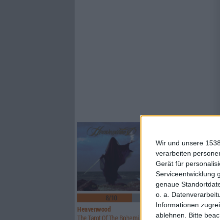
Wir und unsere 1538
verarbeiten persone
Gerät für personali
Serviceentwicklung 
genaue Standortdate
o. a. Datenverarbeit
8/10
5/10
Informationen zugrei
Heavenwood
Uwe Lulis Project
ablehnen.
Bitte bea
The Tarot Of The Bohemians – Part II
Analog