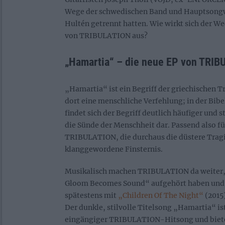
Wege der schwedischen Band und Hauptsongwr
Hultén getrennt hatten. Wie wirkt sich der W
von TRIBULATION aus?
„Hamartia“ – die neue EP von TRI
„Hamartia“ ist ein Begriff der griechischen 
dort eine menschliche Verfehlung; in der Bi
findet sich der Begriff deutlich häufiger und s
die Sünde der Menschheit dar. Passend also fü
TRIBULATION, die durchaus die düstere Tragik
klanggewordene Finsternis.
Musikalisch machen TRIBULATION da weiter, 
Gloom Becomes Sound“ aufgehört haben und 
spätestens mit
„Children Of The Night“
(2015
Der dunkle, stilvolle Titelsong „Hamartia“ ist
eingängiger TRIBULATION-Hitsong und biete