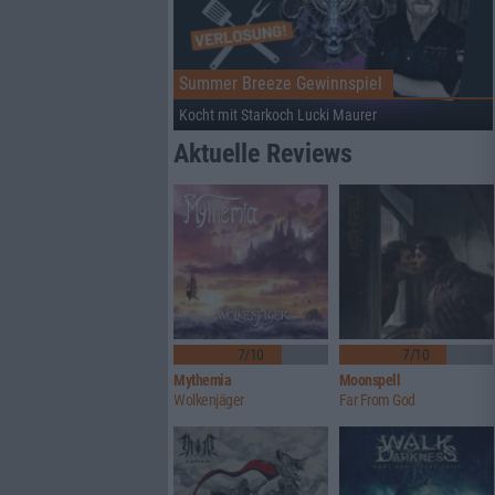
Summer Breeze Gewinnspiel
Kocht mit Starkoch Lucki Maurer
Aktuelle Reviews
7/10
7/10
Mythemia
Moonspell
Wolkenjäger
Far From God