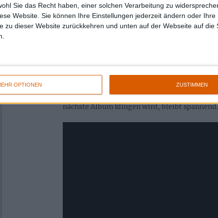
wohl Sie das Recht haben, einer solchen Verarbeitung zu widersprechen
Gesang in den Strophen, welcher im Refrain k
diese Website. Sie können Ihre Einstellungen jederzeit ändern oder Ihre 
Tobias Forge (GHOST) erinnert, aber natürlich
e zu dieser Website zurückkehren und unten auf der Webseite auf die 
n.
Fazit
TRIBULATION folgen mit der hervorragenden
bisherigen Entwicklung weiter. Der Weggang 
EHR OPTIONEN
ZUSTIMMEN
zumindest auf EP-Länge keine negativen Aus
nächste Album klingen wird, bleibt spannend