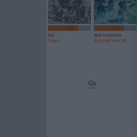
7/10
7/10
Duir
Walk In Darkness
Catarsi
Gods Don't Take Calls