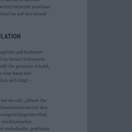
iter/Gitarrist Jonathan
echsel an auf den Sound
BULATION
Tragödie und bedeutet
bel im Neuen Testament
tellt die gesamte Schuld,
r eine Band wie
 in sich trägt –
wo sie mit „Where the
beschreiten weiter den
) eingeschlagenen Pfad.
 ein klassischer
t melodische, gephaste