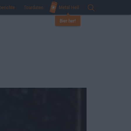
berichte
Tourdaten
Metal Hell
Bier her!