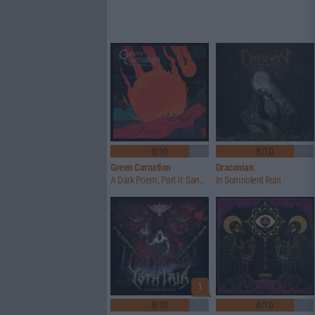
8/10
8/10
Green Carnation
Draconian
A Dark Poem, Part II: Sanguis
In Somnolent Ruin
1
8/10
8/10