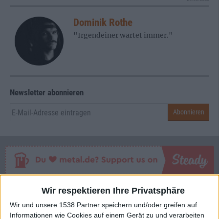
Dominik Rothe
"Irgendeiner wartet immer."
Newsletter abonnieren
Wir respektieren Ihre Privatsphäre
Mehr zu Night Demon
Wir und unsere 1538 Partner speichern und/oder greifen auf
Informationen wie Cookies auf einem Gerät zu und verarbeiten
BAND
NIGHT DEMON