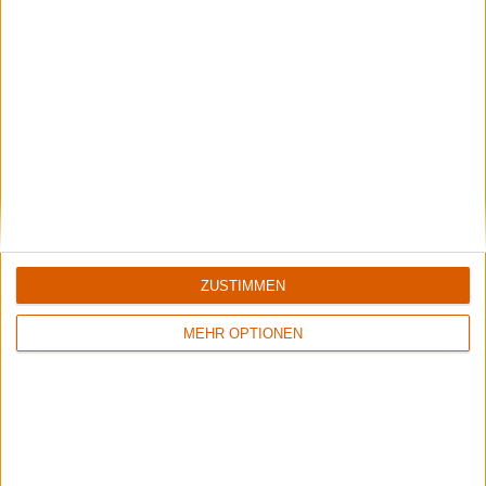
2010er-Songs, die auf keiner
Metal-Party fehlen sollten
ZUSTIMMEN
MEHR OPTIONEN
Special
Lesercharts
Ihr habt eure Top 10 der Monate Juli - September gewählt