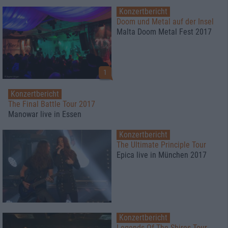
Konzertbericht
Doom und Metal auf der Insel
Malta Doom Metal Fest 2017
1
Konzertbericht
The Final Battle Tour 2017
Manowar live in Essen
Konzertbericht
The Ultimate Principle Tour
Epica live in München 2017
Konzertbericht
Legends Of The Shires Tour