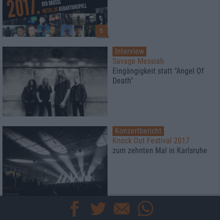
6
Interview
Savage Messiah
Eingängigkeit statt "Angel Of
Death"
Konzertbericht
Knock Out Festival 2017
zum zehnten Mal in Karlsruhe
Special