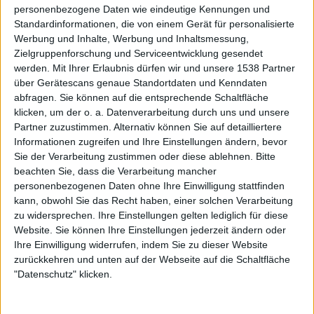
personenbezogene Daten wie eindeutige Kennungen und
Standardinformationen, die von einem Gerät für personalisierte
STILE
HEAVY METAL
Werbung und Inhalte, Werbung und Inhaltsmessung,
Zielgruppenforschung und Serviceentwicklung gesendet
werden.
Mit Ihrer Erlaubnis dürfen wir und unsere 1538 Partner
über Gerätescans genaue Standortdaten und Kenndaten
Interessante Alben finden
abfragen. Sie können auf die entsprechende Schaltfläche
klicken, um der o. a. Datenverarbeitung durch uns und unsere
Auf der Suche nach neuer Mucke? Durchsuche unser Review-Archiv mit
Partner zuzustimmen. Alternativ können Sie auf detailliertere
aktuell
38635
Reviews und lass Dich inspirieren!
Informationen zugreifen und Ihre Einstellungen ändern, bevor
Sie der Verarbeitung zustimmen oder diese ablehnen.
Bitte
Nach Wertung filtern
▼︎
beachten Sie, dass die Verarbeitung mancher
personenbezogenen Daten ohne Ihre Einwilligung stattfinden
von
kann, obwohl Sie das Recht haben, einer solchen Verarbeitung
zu widersprechen. Ihre Einstellungen gelten lediglich für diese
Website. Sie können Ihre Einstellungen jederzeit ändern oder
bis
Ihre Einwilligung widerrufen, indem Sie zu dieser Website
zurückkehren und unten auf der Webseite auf die Schaltfläche
Punkten
"Datenschutz" klicken.
Nach Genres filtern
►︎