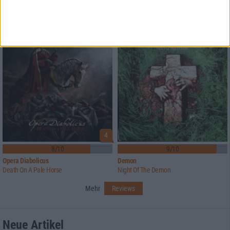
Nekromant
Wolftooth
Temple Of Haal
Blood & Iron
4
8/10
9/10
Opera Diabolicus
Demon
Death On A Pale Horse
Night Of The Demon
Mehr
Reviews
Neue Artikel