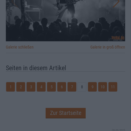
Galerie schließen
Galerie in groß öffnen
Seiten in diesem Artikel
1
2
3
4
5
6
7
8
9
10
11
Zur Startseite
20.03.2023