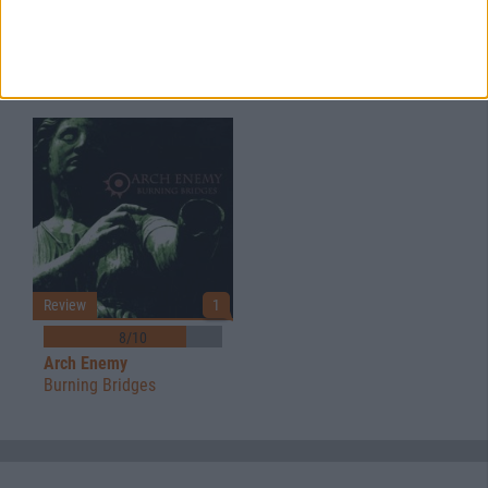
8/10
8/10
Arch Enemy
Arch Enemy
Anthems Of Rebellion
Wages Of Sin
Review
1
8/10
Arch Enemy
Burning Bridges