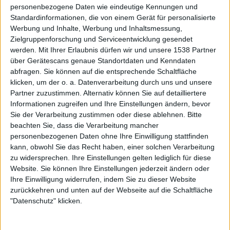
Pressetermine wahrgenommen. Wir können es jetzt kaum
personenbezogene Daten wie eindeutige Kennungen und
erwarten, wieder auf Tour zu gehen. Wenn man nach 18
Standardinformationen, die von einem Gerät für personalisierte
Monaten von einer Tour zurück kommt, will man sich
Werbung und Inhalte, Werbung und Inhaltsmessung,
einfach nur noch einschließen, niemanden mehr sehen
Zielgruppenforschung und Serviceentwicklung gesendet
werden.
Mit Ihrer Erlaubnis dürfen wir und unsere 1538 Partner
und gar nichts tun. Dann geht man ins Studio und will
über Gerätescans genaue Standortdaten und Kenndaten
neue Musik machen, weil man die alten Tracks so oft
abfragen. Sie können auf die entsprechende Schaltfläche
gespielt hat. Man platzt beinahe vor neuen Ideen. Nach
klicken, um der o. a. Datenverarbeitung durch uns und unsere
einer gewissen Zeit, die man dann nicht auf der Bühne
Partner zuzustimmen. Alternativ können Sie auf detailliertere
war, beginnt man sich zu fragen „Was fang ich nur mit mir
Informationen zugreifen und Ihre Einstellungen ändern, bevor
an…?“ Das ist ein Problem, das mit der Zeit kommt. Wenn
Sie der Verarbeitung zustimmen oder diese ablehnen.
Bitte
man zu lange daheim bleibt, hält man es irgendwann nicht
beachten Sie, dass die Verarbeitung mancher
personenbezogenen Daten ohne Ihre Einwilligung stattfinden
mehr aus.
kann, obwohl Sie das Recht haben, einer solchen Verarbeitung
zu widersprechen. Ihre Einstellungen gelten lediglich für diese
Also bist du ein Nomade?
Website. Sie können Ihre Einstellungen jederzeit ändern oder
Ihre Einwilligung widerrufen, indem Sie zu dieser Website
Absolut. In meiner Wohnung verwahre ich nur meinen
zurückkehren und unten auf der Webseite auf die Schaltfläche
Krempel, ich lebe nicht dort.
"Datenschutz" klicken.
Über zu wenig Arbeit kannst du dich aber wirklich nicht