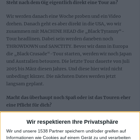
Steht nach dem Gig eigentlich direkt eine Tour an?
Wir werden danach eine Woche proben und ein Video
drehen. Danach geht es aber direkt in die USA, wo wir
zusammen mit MACHINE HEAD die „Black Tyranny“-
Tour headlinen. Dabei sein werden daneben noch
THROWDOWN und SANCTITY. Bevor wir dann in Europa
die „Black Crusade“-Tour starten, werden wir noch Japan
und Australien betouren. Die letzte Tour dauerte von Juli
2005 bis März diesen Jahres. Und diese hier wird nicht
unbedingt kürzer. Die nächsten Dates werden jetzt
langsam geplant.
Macht das überhaupt noch Spaß oder ist das Touren eher
eine Pflicht für dich?
Nein, wirklich nicht. Seit wir das Album aufgenommen
Wir respektieren Ihre Privatsphäre
haben, haben wir nicht mehr live gespielt. In der
Wir und unsere 1538 Partner speichern und/oder greifen auf
Zwischenzeit haben wir nur Promo-, Foto- und
Informationen wie Cookies auf einem Gerät zu und verarbeiten