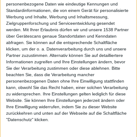
personenbezogene Daten wie eindeutige Kennungen und
Eigentlich wollte ich euch fragen, ob euer langjähriger
Standardinformationen, die von einem Gerät für personalisierte
Schlagzeuger Gilvan, welcher nun auch wieder an einigen
Werbung und Inhalte, Werbung und Inhaltsmessung,
Konzerten teilnahm, nicht wieder in die Band kommt? Da
Zielgruppenforschung und Serviceentwicklung gesendet
aber nun auf dem neuen Album kein Schlagzeug zu hören
werden.
Mit Ihrer Erlaubnis dürfen wir und unsere 1538 Partner
ist, hat sich dieses Thema zumindest vorerst erledigt,
über Gerätescans genaue Standortdaten und Kenndaten
oder?
abfragen. Sie können auf die entsprechende Schaltfläche
klicken, um der o. a. Datenverarbeitung durch uns und unsere
Partner zuzustimmen. Alternativ können Sie auf detailliertere
Eviga: Tatsächlich ist Gilvan zum jetzigen Zeitpunkt
Informationen zugreifen und Ihre Einstellungen ändern, bevor
wieder ein fester Bestandteil DORNENREICHs. Er wird mit
Sie der Verarbeitung zustimmen oder diese ablehnen.
Bitte
Inve und mir das Album „Flammentriebe“ einspielen und
beachten Sie, dass die Verarbeitung mancher
auch wieder Konzerte mit Inve und mir geben.
personenbezogenen Daten ohne Ihre Einwilligung stattfinden
kann, obwohl Sie das Recht haben, einer solchen Verarbeitung
Inve: Schlagzeuger Gilvan hat ein starkes
zu widersprechen. Ihre Einstellungen gelten lediglich für diese
Einfühlungsvermögen und ist technisch sehr ausgereift.
Website. Sie können Ihre Einstellungen jederzeit ändern oder
Wir werden sicher wieder zusammen spielen.
Ihre Einwilligung widerrufen, indem Sie zu dieser Website
zurückkehren und unten auf der Webseite auf die Schaltfläche
Dieses Mal wurde nicht im Klangschmiede Studio E mit
"Datenschutz" klicken.
Markus Stock aufgenommen, sondern „in einem alten
Gemäuer in Imst in Tirol“. Die Stücke wurden live