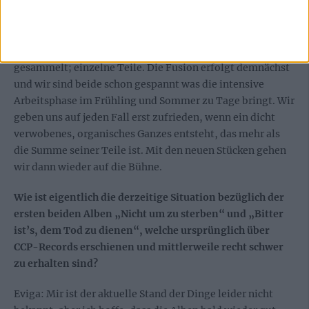
– so viel ist sicher.
Inve: Wir haben beide schon unabhängig voneinander
Melodiefetzen, harmonische Gebäude und Stimmungen
gesammelt; einzelne Teile. Die Fusion erfolgt demnächst
und wir sind beide schon gespannt was die intensive
Arbeitsphase im Frühling und Sommer zu Tage bringt. Wir
geben uns auf jeden Fall erst zufrieden, wenn ein dicht
verwobenes, organisches Ganzes entsteht, das mehr als
die Summe seiner Teile ist. Mit den neuen Stücken gehen
wir dann wieder auf die Bühne.
Wie ist eigentlich die derzeitige Situation bezüglich der
ersten beiden Alben „Nicht um zu sterben“ und „Bitter
ist’s, dem Tod zu dienen“, welche ursprünglich über
CCP-Records erschienen und mittlerweile recht schwer
zu erhalten sind?
Eviga: Mir ist der aktuelle Stand der Dinge leider nicht