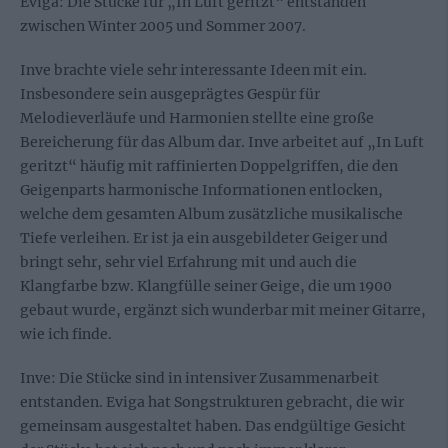
Eviga: Die Stücke für „In Luft geritzt“ entstanden
zwischen Winter 2005 und Sommer 2007.
Inve brachte viele sehr interessante Ideen mit ein.
Insbesondere sein ausgeprägtes Gespür für
Melodieverläufe und Harmonien stellte eine große
Bereicherung für das Album dar. Inve arbeitet auf „In Luft
geritzt“ häufig mit raffinierten Doppelgriffen, die den
Geigenparts harmonische Informationen entlocken,
welche dem gesamten Album zusätzliche musikalische
Tiefe verleihen. Er ist ja ein ausgebildeter Geiger und
bringt sehr, sehr viel Erfahrung mit und auch die
Klangfarbe bzw. Klangfülle seiner Geige, die um 1900
gebaut wurde, ergänzt sich wunderbar mit meiner Gitarre,
wie ich finde.
Inve: Die Stücke sind in intensiver Zusammenarbeit
entstanden. Eviga hat Songstrukturen gebracht, die wir
gemeinsam ausgestaltet haben. Das endgültige Gesicht