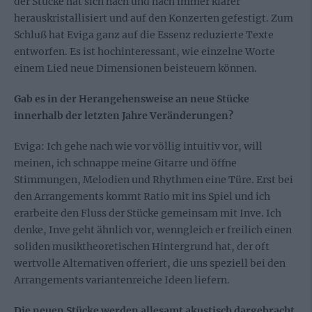
der Stücke hat sich nach und nach immer klarer
herauskristallisiert und auf den Konzerten gefestigt. Zum
Schluß hat Eviga ganz auf die Essenz reduzierte Texte
entworfen. Es ist hochinteressant, wie einzelne Worte
einem Lied neue Dimensionen beisteuern können.
Gab es in der Herangehensweise an neue Stücke
innerhalb der letzten Jahre Veränderungen?
Eviga: Ich gehe nach wie vor völlig intuitiv vor, will
meinen, ich schnappe meine Gitarre und öffne
Stimmungen, Melodien und Rhythmen eine Türe. Erst bei
den Arrangements kommt Ratio mit ins Spiel und ich
erarbeite den Fluss der Stücke gemeinsam mit Inve. Ich
denke, Inve geht ähnlich vor, wenngleich er freilich einen
soliden musiktheoretischen Hintergrund hat, der oft
wertvolle Alternativen offeriert, die uns speziell bei den
Arrangements variantenreiche Ideen liefern.
Die neuen Stücke werden allesamt akustisch dargebracht.