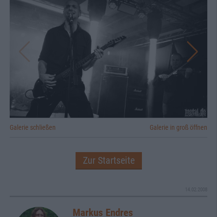
Galerie schließen
Galerie in groß öffnen
Zur Startseite
14.02.2008
Markus Endres