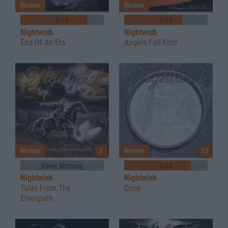
Review
Review
8/10
7/10
Nightwish
Nightwish
End Of An Era
Angels Fall First
Review
2
Review
22
Keine Wertung
8/10
Nightwish
Nightwish
Tales From The
Once
Elvenpath