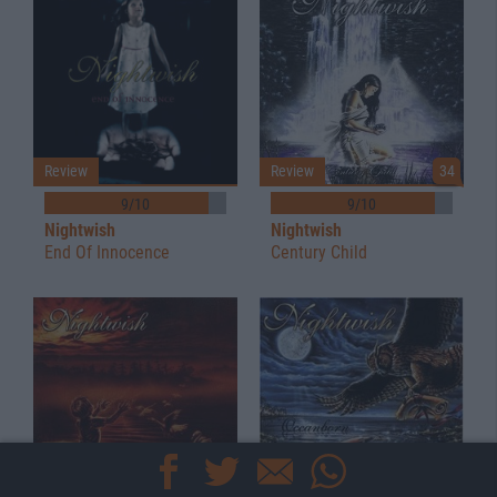
Review
Review
34
9/10
9/10
Nightwish
Nightwish
End Of Innocence
Century Child
Review
9
Review
12