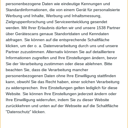
sein könnte, da mein Stil im Vergleich zu Tarjas ein ganz
personenbezogene Daten wie eindeutige Kennungen und
anderer ist. Aber man weiß ja nie. Einen Versuch war’s
Standardinformationen, die von einem Gerät für personalisierte
wert.
Werbung und Inhalte, Werbung und Inhaltsmessung,
Zielgruppenforschung und Serviceentwicklung gesendet
Tuomas, bei unserem letzten Gespräch sagtest du, ihr
werden.
Mit Ihrer Erlaubnis dürfen wir und unsere 1538 Partner
suchtet eine Person, die nicht nur eine gute Stimme hat,
über Gerätescans genaue Standortdaten und Kenndaten
abfragen. Sie können auf die entsprechende Schaltfläche
sondern auch eine Persönlichkeit, mit der ihr gut zurecht
klicken, um der o. a. Datenverarbeitung durch uns und unsere
kommt. Anette, in deiner Selbstdarstellung auf eurer
Partner zuzustimmen. Alternativ können Sie auf detailliertere
Website erklärst du, dass es sehr wichtig sei, man selbst
Informationen zugreifen und Ihre Einstellungen ändern, bevor
zu sein. Ist Anette das Gegenteil von dem, was Tarja war?
Sie der Verarbeitung zustimmen oder diese ablehnen.
Bitte
beachten Sie, dass die Verarbeitung mancher
Tuomas: Mit Sicherheit nicht das blanke Gegenteil. Was
personenbezogenen Daten ohne Ihre Einwilligung stattfinden
tatsächlich unsere Aufmerksamkeit auf sie gelenkt hat,
kann, obwohl Sie das Recht haben, einer solchen Verarbeitung
war, dass sie immer präsent ist. Sie sagt alles sofort. Sie
zu widersprechen. Ihre Einstellungen gelten lediglich für diese
Website. Sie können Ihre Einstellungen jederzeit ändern oder
lacht viel. Sie hat nichts Falsches in sich. Zumindest bis
Ihre Einwilligung widerrufen, indem Sie zu dieser Website
jetzt. [zu Anette] Bleib so! Sie ist auf eine positive Art
zurückkehren und unten auf der Webseite auf die Schaltfläche
sehr, sehr gewöhnlich. Genau wie der Rest der Jungs. Wir
"Datenschutz" klicken.
sind auch alle sehr gewöhnlich. Wir spielen keine Rollen.
Wird sich die „Bandpolitik“ dadurch in Zukunft