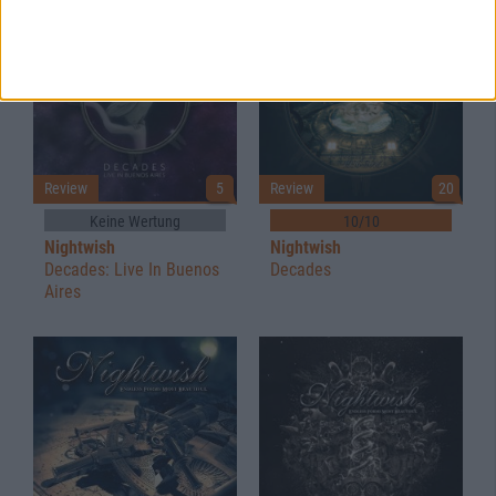
Review
5
Review
20
Keine Wertung
10/10
Nightwish
Nightwish
Decades: Live In Buenos
Decades
Aires