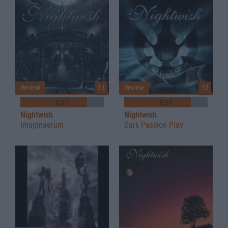
Review
13
Review
12
8/10
8/10
Nightwish
Nightwish
Imaginaerum
Dark Passion Play