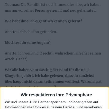
Tuomas: Die Familie ist noch immer dieselbe, wir haben
uns nur von einer Person getrennt und neu geheiratet.
Wie habt ihr euch eigentlich kennen gelernt?
Anette: Ich habe ihn gefunden.
Mochtest du seine Augen?
Anette: Ich weiß nicht recht… wahrscheinlich eher seinen
Arsch. (lacht)
Wir alle haben vom Casting der Band für die neue
Sängerin gehört. Ich habe gelesen, dass du zunächst
überhaupt nicht daran teilnehmen wolltest. Warum hast
du dich dann doch beworben?
Wir respektieren Ihre Privatsphäre
Anette: Ein Freund von mir hat mich dazu überredet. Ich
Wir und unsere 1538 Partner speichern und/oder greifen auf
dachte wirklich nicht, dass die Band an mit interessiert
Informationen wie Cookies auf einem Gerät zu und verarbeiten