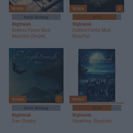
Review
Review
4
Keine Wertung
9/10
Nightwish
Nightwish
Endless Forms Most
Endless Forms Most
Beautiful (Single)
Beautiful
Review
1
Review
Keine Wertung
8/10
Nightwish
Nightwish
Élan (Single)
Showtime, Storytime