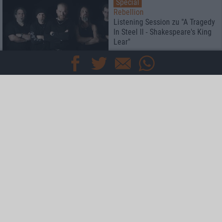
Special
Rebellion
Listening Session zu "A Tragedy
In Steel II - Shakespeare's King
Lear"
Interview
Audrey Horne
Interview mit Sänger Torkjell "Toschie" Rød zu "Blackout"
Interview
Therion
Der Meister trifft den Antichrist