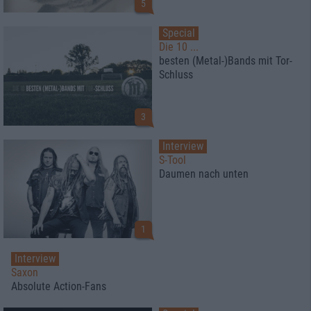
5
Special
Die 10 ...
besten (Metal-)Bands mit Tor-
Schluss
3
Interview
S-Tool
Daumen nach unten
1
Interview
Saxon
Absolute Action-Fans