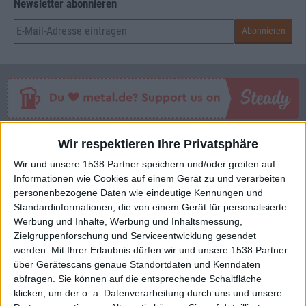
Newsletter abonnieren
Interessante Alben finden
Wir respektieren Ihre Privatsphäre
Wir und unsere 1538 Partner speichern und/oder greifen auf
Auf der Suche nach neuer Mucke? Durchsuche unser Review-Archiv mit
Informationen wie Cookies auf einem Gerät zu und verarbeiten
aktuell
38633
Reviews und lass Dich inspirieren!
personenbezogene Daten wie eindeutige Kennungen und
Standardinformationen, die von einem Gerät für personalisierte
Nach Wertung filtern
▼︎
Werbung und Inhalte, Werbung und Inhaltsmessung,
Zielgruppenforschung und Serviceentwicklung gesendet
werden.
Mit Ihrer Erlaubnis dürfen wir und unsere 1538 Partner
von
über Gerätescans genaue Standortdaten und Kenndaten
abfragen. Sie können auf die entsprechende Schaltfläche
bis
klicken, um der o. a. Datenverarbeitung durch uns und unsere