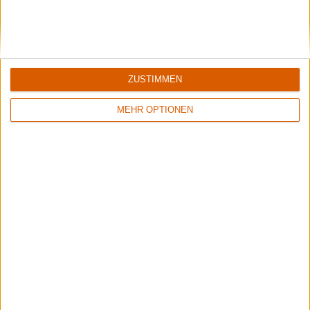
Wisdom Tooth Festival 2026
Der große Bericht zum sympathischen kleinen Festival.
ZUSTIMMEN
MEHR OPTIONEN
Rockharz 2026
Das meint die Redaktion