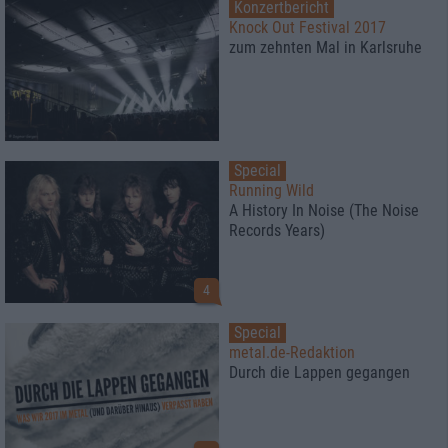
Konzertbericht
Knock Out Festival 2017
zum zehnten Mal in Karlsruhe
Special
Running Wild
A History In Noise (The Noise
Records Years)
4
Special
metal.de-Redaktion
Durch die Lappen gegangen