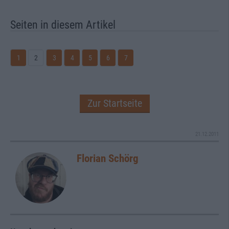
Seiten in diesem Artikel
1
2
3
4
5
6
7
Zur Startseite
21.12.2011
Florian Schörg