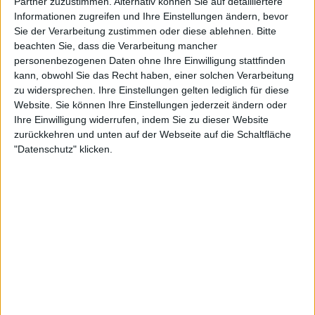
Partner zuzustimmen. Alternativ können Sie auf detailliertere
Informationen zugreifen und Ihre Einstellungen ändern, bevor
Punkten
Sie der Verarbeitung zustimmen oder diese ablehnen.
Bitte
beachten Sie, dass die Verarbeitung mancher
Nach Genres filtern
►︎
personenbezogenen Daten ohne Ihre Einwilligung stattfinden
kann, obwohl Sie das Recht haben, einer solchen Verarbeitung
zu widersprechen. Ihre Einstellungen gelten lediglich für diese
Website. Sie können Ihre Einstellungen jederzeit ändern oder
Ihre Einwilligung widerrufen, indem Sie zu dieser Website
Blind Guardian, Dragonforce, Grave Digger, Saxo
zurückkehren und unten auf der Webseite auf die Schaltfläche
Stratovarius und Voodoo Circle auf Tour
"Datenschutz" klicken.
metal.de präsentiert
Summer Breeze Open Air 2026 (Festiv
12.08. - 15.08.26
In Flames, Arch Enemy, Helloween, Lamb Of God, Airbourne, A
Summer Breeze Open Air, Dinkelsbühl, Dinkelsbühl
metal.de präsentiert
NOAF - Neuborn Open Air Festival 202
28.08. - 29.08.26
Saxon, Skindred, Grave Digger, Heathen, Grand Magus, Elwoo
Festivalgelände Neuborn, Wörrstadt
metal.de präsentiert
Rockharz 2027 (Festival)
07.07. - 10.07.26
Bruce Dickinson, Arch Enemy, Korpiklaani, The Sisters Of Merc
Flugplatz Ballenstedt, Ballenstedt