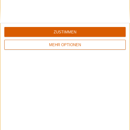
ZUSTIMMEN
Summer Breeze Gewinnspiel
Kocht mit Starkoch Lucki Maurer
MEHR OPTIONEN
Rockharz Open Air 2026
Under the Guillotine: Wir haben ALICE COOPER abgefeiert und die Auftritte
von KREATOR, HELLOWEEN, FEUERSCHWANZ und EMPEROR gesehen. Lest