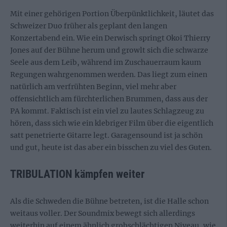
Mit einer gehörigen Portion Überpünktlichkeit, läutet das
Schweizer Duo früher als geplant den langen
Konzertabend ein. Wie ein Derwisch springt Okoi Thierry
Jones auf der Bühne herum und growlt sich die schwarze
Seele aus dem Leib, während im Zuschauerraum kaum
Regungen wahrgenommen werden. Das liegt zum einen
natürlich am verfrühten Beginn, viel mehr aber
offensichtlich am fürchterlichen Brummen, dass aus der
PA kommt. Faktisch ist ein viel zu lautes Schlagzeug zu
hören, dass sich wie ein klebriger Film über die eigentlich
satt penetrierte Gitarre legt. Garagensound ist ja schön
und gut, heute ist das aber ein bisschen zu viel des Guten.
TRIBULATION kämpfen weiter
Als die Schweden die Bühne betreten, ist die Halle schon
weitaus voller. Der Soundmix bewegt sich allerdings
weiterhin auf einem ähnlich grobschlächtigen Niveau, wie