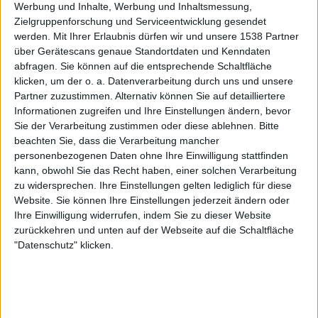
WATAIN zelebrieren sich selbst
Werbung und Inhalte, Werbung und Inhaltsmessung,
Zielgruppenforschung und Serviceentwicklung gesendet
werden.
Mit Ihrer Erlaubnis dürfen wir und unsere 1538 Partner
Was folgt, ist die bestens bekannte Szenerie: Ein paar
über Gerätescans genaue Standortdaten und Kenndaten
übergroße, invertierte Kreuze und eine ganze Menge
abfragen. Sie können auf die entsprechende Schaltfläche
Kerzenlicht verwandeln die Bühne in ein schauriges Bild.
klicken, um der o. a. Datenverarbeitung durch uns und unsere
Mit einer Mischung aus Grazie, Verachtung und
Partner zuzustimmen. Alternativ können Sie auf detailliertere
Boshaftigkeit schreitet Erik Danielsson bedächtig auf und
Informationen zugreifen und Ihre Einstellungen ändern, bevor
ab, während er sich gewohnt ausgelassen seinen lyrischen
Sie der Verarbeitung zustimmen oder diese ablehnen.
Bitte
beachten Sie, dass die Verarbeitung mancher
Tiraden hingibt. Der Bühnensound ist mittlerweile erste
personenbezogenen Daten ohne Ihre Einwilligung stattfinden
Sahne, das WATAIN-Set übrigens auch. So spielt die Band
kann, obwohl Sie das Recht haben, einer solchen Verarbeitung
ausschließlich Songs vom aktuellen Album „
The Agony &
zu widersprechen. Ihre Einstellungen gelten lediglich für diese
Ecstasy Of Watain
“ und den Frühwerken. Das macht
Website. Sie können Ihre Einstellungen jederzeit ändern oder
richtig Laune, wenngleich man sich eher im
Ihre Einwilligung widerrufen, indem Sie zu dieser Website
Trancezustand befindet und nicht wie bei ABBATH ein
zurückkehren und unten auf der Webseite auf die Schaltfläche
paar Minuten zuvor ausgiebig das Tanzbein geschwungen
"Datenschutz" klicken.
wird. Am Ende des Gigs widmet sich Danielsson wieder der
Beschwörung irgendwelcher bösen Mächte und Dämonen,
was natürlich finster daherkommt, mit jedem Mal aber
mehr und mehr an Reiz verliert. Nichtsdestotrotz sind