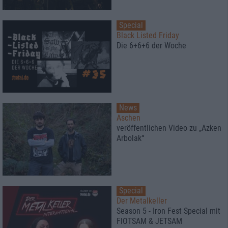
Special
Black Listed Friday
Die 6+6+6 der Woche
News
Aschen
veröffentlichen Video zu „Azken
Arbolak“
Special
Der Metalkeller
Season 5 - Iron Fest Special mit
FlOTSAM & JETSAM