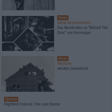
News
metal.de präsentiert:
Das Musikvideo zu "Behind The
Door" von Horresque
News
Wayfarer
werden cineastisch
Special
Highfield Festival: One Last Dance