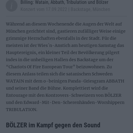
Billing: Watain, Abbath, Tribulation und Bölzer
Konzert vom 17.09.2022 | Backstage, München
Während an diesem Wochenende die Augen der Welt auf
München gerichtet sind, gastieren zufälliger Weise einige
grimmige Herrschaften ebenfalls in der Stadt. Für die
meisten ist der Wies´n-Anstich am heutigen Samstag das
Hauptereignis, ein kleiner Teil der Bevölkerung pilgert
indes in die unheiligen Hallen des Backstage um der
“Chariots Of Fire European Tour” beizuwohnen. Zu
diesem Anlass teilen sich die satanischen Schweden
WATAIN mit dem o-beinigen Panda-Griesgram ABBATH
und seiner Band die Bühne. Komplettiert wird die
Entourage mit den Kontrovers-Schweizern von BÖLZER
und den Edward-Mit-Den-Scherenhänden-Worshippern
TRIBULATION.
BÖLZER im Kampf gegen den Sound