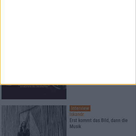
Konzertbericht
Afsky und Yoth Iria
Die nordisch-ost-europäische
Entourage in München
Special
Musik braucht mehr als Talent,
sie braucht Orte
Interview
Iskandr
Erst kommt das Bild, dann die
Musik