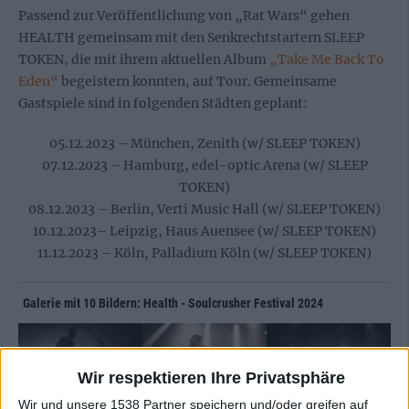
Passend zur Veröffentlichung von „Rat Wars“ gehen
HEALTH gemeinsam mit den Senkrechtstartern SLEEP
TOKEN, die mit ihrem aktuellen Album
„Take Me Back To
Eden“
begeistern konnten, auf Tour. Gemeinsame
Gastspiele sind in folgenden Städten geplant:
05.12.2023 – München, Zenith (w/ SLEEP TOKEN)
07.12.2023 – Hamburg, edel-optic Arena (w/ SLEEP
TOKEN)
08.12.2023 – Berlin, Verti Music Hall (w/ SLEEP TOKEN)
10.12.2023– Leipzig, Haus Auensee (w/ SLEEP TOKEN)
11.12.2023 – Köln, Palladium Köln (w/ SLEEP TOKEN)
Galerie mit 10 Bildern: Health - Soulcrusher Festival 2024
Wir respektieren Ihre Privatsphäre
Wir und unsere 1538 Partner speichern und/oder greifen auf