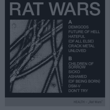
HEALTH – „Rat Wars“