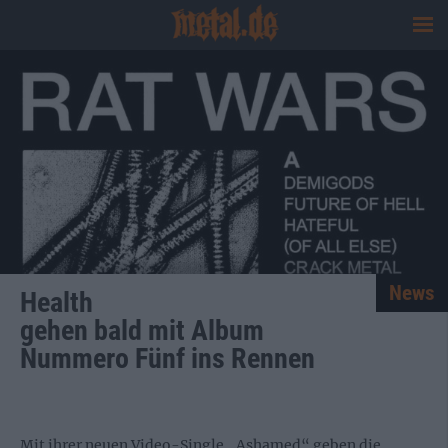
News
Health
gehen bald mit Album
Nummero Fünf ins Rennen
Mit ihrer neuen Video-Single „Ashamed“ geben die