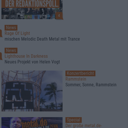
4
News
1
Rage Of Light
mischen Melodic Death Metal mit Trance
News
Lighthouse In Darkness
Neues Projekt von Helen Vogt
Konzertbericht
Rammstein
Sommer, Sonne, Rammstein
Special
Der große metal.de-