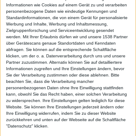
Informationen wie Cookies auf einem Gerät zu und verarbeiten
personenbezogene Daten wie eindeutige Kennungen und
Standardinformationen, die von einem Gerät für personalisierte
Werbung und Inhalte, Werbung und Inhaltsmessung,
Zielgruppenforschung und Serviceentwicklung gesendet
werden.
Mit Ihrer Erlaubnis dürfen wir und unsere 1538 Partner
über Gerätescans genaue Standortdaten und Kenndaten
abfragen. Sie können auf die entsprechende Schaltfläche
klicken, um der o. a. Datenverarbeitung durch uns und unsere
Partner zuzustimmen. Alternativ können Sie auf detailliertere
Informationen zugreifen und Ihre Einstellungen ändern, bevor
Sie der Verarbeitung zustimmen oder diese ablehnen.
Bitte
beachten Sie, dass die Verarbeitung mancher
personenbezogenen Daten ohne Ihre Einwilligung stattfinden
Galerie schließen
Galerie in groß öffnen
kann, obwohl Sie das Recht haben, einer solchen Verarbeitung
zu widersprechen. Ihre Einstellungen gelten lediglich für diese
Website. Sie können Ihre Einstellungen jederzeit ändern oder
Ihre Einwilligung widerrufen, indem Sie zu dieser Website
Zur Startseite
zurückkehren und unten auf der Webseite auf die Schaltfläche
"Datenschutz" klicken.
Quelle:
Starkult
26.10.2023