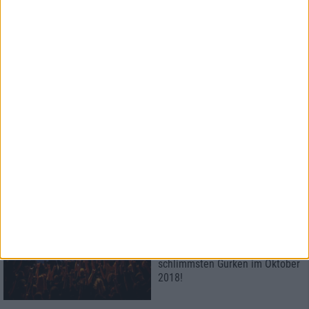
Monatsrückblick
Die größten Highlights und die
schlimmsten Gurken im
September 2018
Interview
Eisbrecher - Interview und LP-
Verlosung!
"Ich bin oldschool und will das
erreichen, wovon ich als junger
Spinner geträumt habe."
Special
Der große metal.de-
Monatsrückblick
Die größten Highlights und die
schlimmsten Gurken im Oktober
2018!