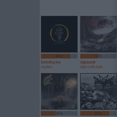
8/10
5/10
Encircling Sea
Alghazanth
Hearken
Eight Coffin Nails
4/10
8/10