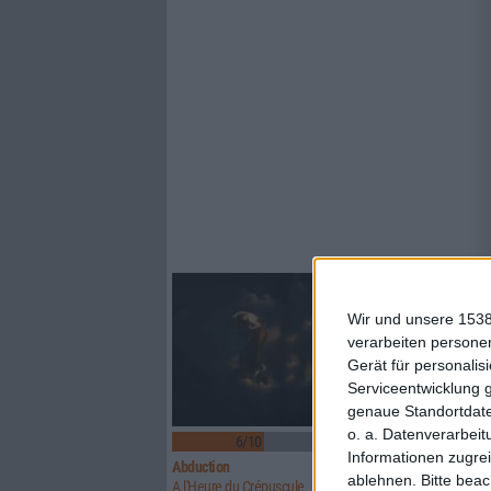
Wir und unsere 1538
verarbeiten persone
Gerät für personali
Serviceentwicklung 
genaue Standortdate
o. a. Datenverarbeit
6/10
6/10
Informationen zugrei
Abduction
Above Aurora
ablehnen.
Bitte bea
A l'Heure du Crépuscule
Path To Ruin