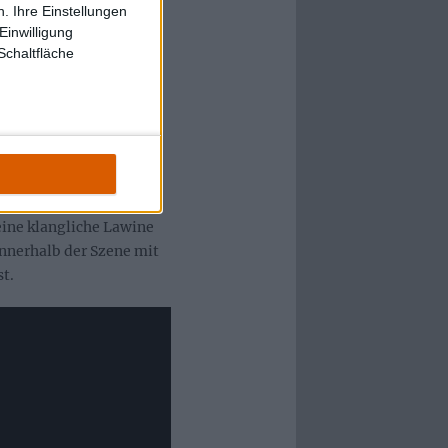
 norwegischen
. Ihre Einstellungen
Einwilligung
Schaltfläche
nanzgrat“ mühelos die
urms. Die EP liefert
ung und
darf. Mit folgenden
eine klangliche Lawine
nnerhalb der Szene mit
st.