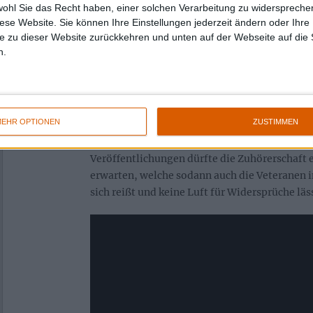
Tremors“ die nunmehr zweite Huldigung des
wohl Sie das Recht haben, einer solchen Verarbeitung zu widersprechen
Ausnahmetalents Valfar durch die Bajuwaren.
diese Website. Sie können Ihre Einstellungen jederzeit ändern oder Ihre 
e zu dieser Website zurückkehren und unten auf der Webseite auf die 
ANTRISCH – Vorboten einer Lawine
n.
ANTRISCH meistern mit „Expedition I: Disso
erste Etappe des schwarzmetallischen Gipfelst
EHR OPTIONEN
ZUSTIMMEN
zahlreiche reizvolle Ideen, deren Weiterführ
Weiterentwicklung gespannt erwartet werden 
Veröffentlichungen dürfte die Zuhörerschaft 
erwarten, welche sodann auch die Veteranen i
sich reißt und keine Luft für Widersprüche läs