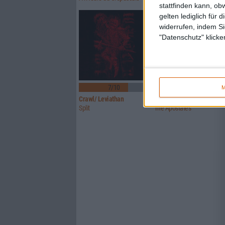
stattfinden kann, ob
gelten lediglich für 
widerrufen, indem Si
"Datenschutz" klicke
7/10
7/10
M
Crawl/ Leviathan
Glorior Belli
Split
The Apostates