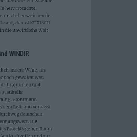
t Tremors“ ein Paar der
le hervorbrachte.
neutes Lebenszeichen der
ille auf, denn ANTRISCH
in die unwirtliche Welt
und WINDIR
lich andere Wege, als
r noch gewohnt war.
nt-Interludien und
 beständig
mming. Frontmann
us dem Leib und verpasst
r durchweg deutschen
ennungswert. Die
 des Projekts genug Raum
aßen kraftvollen und zur