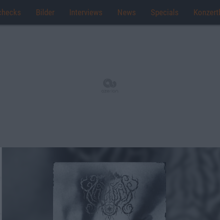
checks
Bilder
Interviews
News
Specials
Konzert