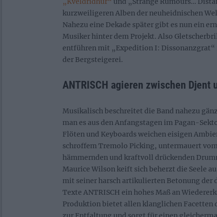
„Kveldridhur“
und „Strange Rumours… Distan
kurzweiligeren Alben der neuheidnischen Wel
Nahezu eine Dekade später gibt es nun ein er
Musiker hinter dem Projekt. Also Gletscherbr
entführen mit „Expedition I: Dissonanzgrat“ 
der Bergsteigerei.
ANTRISCH agieren zwischen Djent 
Musikalisch beschreitet die Band nahezu gänz
man es aus den Anfangstagen im Pagan-Sekto
Flöten und Keyboards weichen eisigen Ambie
schroffem Tremolo Picking, untermauert vom
hämmernden und kraftvoll drückenden Dru
Maurice Wilson keift sich beherzt die Seele a
mit seiner harsch artikulierten Betonung de
Texte ANTRISCH ein hohes Maß an Wiedererk
Produktion bietet allen klanglichen Facetten
zur Entfaltung und sorgt für einen gleicherm