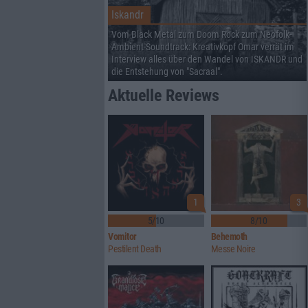
Iskandr
Vom Black Metal zum Doom Rock zum Neofolk-
Ambient-Soundtrack: Kreativkopf Omar verrät im
Interview alles über den Wandel von ISKANDR und
die Entstehung von "Sacraal".
Aktuelle Reviews
1
3
5/10
8/10
Vomitor
Behemoth
Pestilent Death
Messe Noire