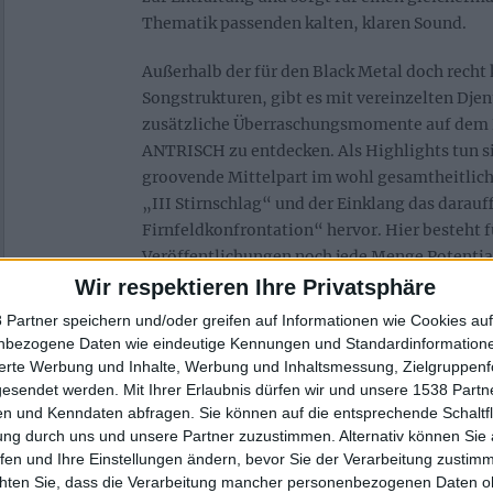
Thematik passenden kalten, klaren Sound.
Außerhalb der für den Black Metal doch recht
Songstrukturen, gibt es mit vereinzelten Dje
zusätzliche Überraschungsmomente auf dem 
ANTRISCH zu entdecken. Als Highlights tun si
groovende Mittelpart im wohl gesamtheitlic
„III Stirnschlag“ und der Einklang das darauf
Firnfeldkonfrontation“ hervor. Hier besteht
Veröffentlichungen noch jede Menge Potentia
Ausreizung dieser ungewöhnlichen Stilkombi
Wir respektieren Ihre Privatsphäre
einhergehend, zum Ausbau eines unverwechs
 Partner speichern und/oder greifen auf Informationen wie Cookies au
Klangbildes. Die letzten beiden Titel rücken 
nbezogene Daten wie eindeutige Kennungen und Standardinformatione
modernen, bisweilen fast schon postig anmu
sierte Werbung und Inhalte, Werbung und Inhaltsmessung, Zielgruppen
„Expedition I: Dissonanzgrat“ mehr in den Mi
gesendet werden.
Mit Ihrer Erlaubnis dürfen wir und unsere 1538 Part
n und Kenndaten abfragen. Sie können auf die entsprechende Schaltfl
Gipfelfieber“ überrascht gegen Ende mit ein
ung durch uns und unsere Partner zuzustimmen. Alternativ können Sie au
Hommage an den wehleidig singenden Gitar
fen und Ihre Einstellungen ändern, bevor Sie der Verarbeitung zustim
nach „Grim Omens“ vom Album „Strange Ru
chten Sie, dass die Verarbeitung mancher personenbezogenen Daten oh