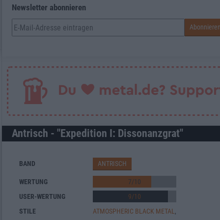
Newsletter abonnieren
Antrisch - "Expedition I: Dissonanzgrat"
BAND
ANTRISCH
WERTUNG
7
/
10
USER-WERTUNG
9
/
10
STILE
ATMOSPHERIC BLACK METAL
,