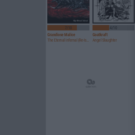
7/10
4/10
Grandiose Malice
Goatkraft
The Eternal Infernal (Re-Issue)
Angel Slaughter