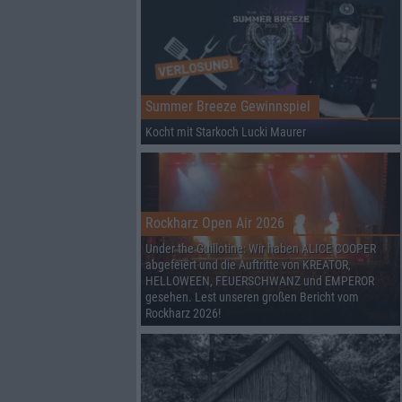
Summer Breeze Gewinnspiel
Kocht mit Starkoch Lucki Maurer
Rockharz Open Air 2026
Under the Guillotine: Wir haben ALICE COOPER
abgefeiert und die Auftritte von KREATOR,
HELLOWEEN, FEUERSCHWANZ und EMPEROR
gesehen. Lest unseren großen Bericht vom
Rockharz 2026!