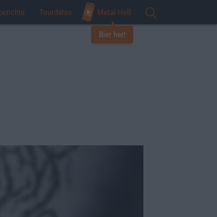
berichte
Tourdaten
Metal Hell
Bier her!