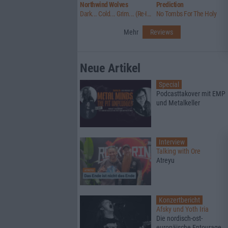
Northwind Wolves
Prediction
Dark... Cold... Grim... (Re-Issue)
No Tombs For The Holy
Mehr
Reviews
Neue Artikel
Special
Podcasttakover mit EMP
und Metalkeller
Interview
Talking with Ore
Atreyu
Konzertbericht
Afsky und Yoth Iria
Die nordisch-ost-
europäische Entourage