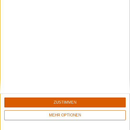
Summer Breeze Gewinnspiel
Kocht mit Starkoch Lucki Maurer
ZUSTIMMEN
MEHR OPTIONEN
Rockharz Open Air 2026