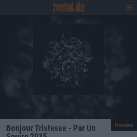
Review
Bonjour Tristesse - Par Un
Souire 2015