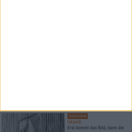
Konzertbericht
Afsky und Yoth Iria
Die nordisch-ost-europäische
Entourage in München
Special
Musik braucht mehr als Talent,
sie braucht Orte
Interview
Iskandr
Erst kommt das Bild, dann die