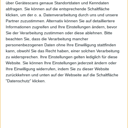
über Gerätescans genaue Standortdaten und Kenndaten
abfragen. Sie können auf die entsprechende Schaltfläche
klicken, um der o. a. Datenverarbeitung durch uns und unsere
Partner zuzustimmen. Alternativ können Sie auf detailliertere
Informationen zugreifen und Ihre Einstellungen ändern, bevor
Sie der Verarbeitung zustimmen oder diese ablehnen.
Bitte
Bonjour Tristesse - Par Un Souire 2015
beachten Sie, dass die Verarbeitung mancher
personenbezogenen Daten ohne Ihre Einwilligung stattfinden
kann, obwohl Sie das Recht haben, einer solchen Verarbeitung
BAND
BONJOUR TRISTESSE
zu widersprechen. Ihre Einstellungen gelten lediglich für diese
Website. Sie können Ihre Einstellungen jederzeit ändern oder
WERTUNG
7
/
10
Ihre Einwilligung widerrufen, indem Sie zu dieser Website
USER-WERTUNG
6
/
10
zurückkehren und unten auf der Webseite auf die Schaltfläche
"Datenschutz" klicken.
STILE
DEPRESSIVE BLACK METAL
ANZAHL SONGS
6
SPIELDAUER
45:06
RELEASE
LABEL
MDD RECORDS
TRACKLISTE
TRACKLISTE EINBLENDEN