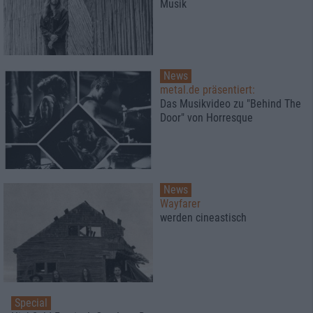
Musik
News
metal.de präsentiert:
Das Musikvideo zu "Behind The
Door" von Horresque
News
Wayfarer
werden cineastisch
Special