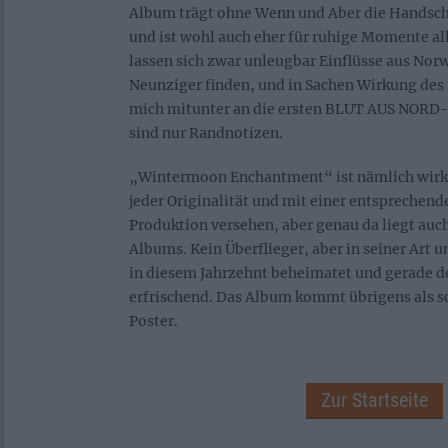
Album trägt ohne Wenn und Aber die Handschr
und ist wohl auch eher für ruhige Momente all
lassen sich zwar unleugbar Einflüsse aus Nor
Neunziger finden, und in Sachen Wirkung des 
mich mitunter an die ersten BLUT AUS NORD-A
sind nur Randnotizen.
„Wintermoon Enchantment“ ist nämlich wirkl
jeder Originalität und mit einer entsprechen
Produktion versehen, aber genau da liegt auc
Albums. Kein Überflieger, aber in seiner Art u
in diesem Jahrzehnt beheimatet und gerade 
erfrischend. Das Album kommt übrigens als 
Poster.
Zur Startseite