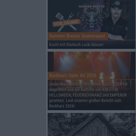
Summer Breeze Gewinnspiel
Kocht mit Starkoch Lucki Maurer
Rockharz Open Air 2026
Under the Guillotine: Wir haben ALICE COOPER
abgefeiert und die Auftritte von KREATOR,
HELLOWEEN, FEUERSCHWANZ und EMPEROR
gesehen. Lest unseren großen Bericht vom
Rockharz 2026!