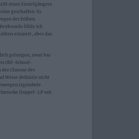
ift eines Einzelgängers
eine geschaffen. Es
wegen der frühen
Keyboards fühle ich
lben erinnert, aber das
ich gelungen, zwar bar
den Old-School-
h der Charme des
nd Weise definitiv nicht
deswegen irgendwie
schmucke Doppel-LP mit