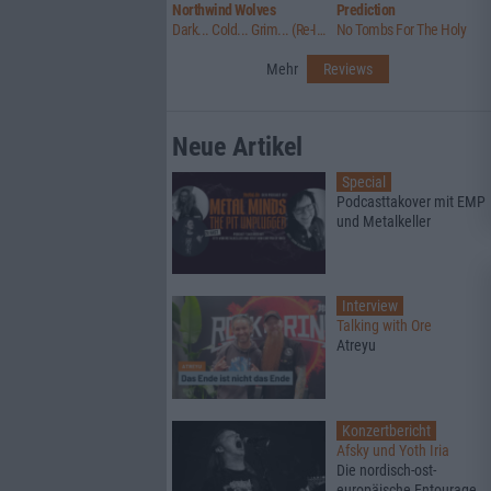
Northwind Wolves
Prediction
Dark... Cold... Grim... (Re-Issue)
No Tombs For The Holy
Mehr
Reviews
Neue Artikel
Special
Podcasttakover mit EMP
und Metalkeller
Interview
Talking with Ore
Atreyu
Konzertbericht
Afsky und Yoth Iria
Die nordisch-ost-
europäische Entourage