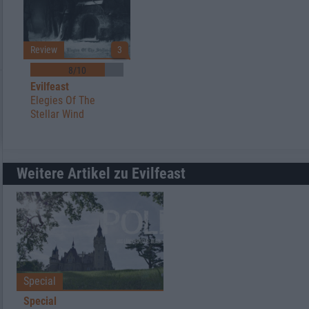
Review
3
8/10
Evilfeast
Elegies Of The
Stellar Wind
Weitere Artikel zu Evilfeast
Special
Special