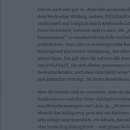
Das ist auch sehr gut so, denn alle neumodis
dem Werk seine Wirkung rauben. EVILFEAST s
traditionell und lediglich durch Keyboards (a
Parts) bereichert. Letztere sind es auch, die
Enchantment“ so wundervoll entrückt erschein
realitätsfern. Dazu gibt es standesgemäße Ra
Hintergrund platziertes Schlagzeug, das alle
setzen kann. Das gilt aber für nahezu alle Ko
von EVILFEAST, für sich alleine genommen ist
Beeindruckendes; auch dass GrimSpirit seine V
mal gekrächzt vorträgt, ist nichts Besonderes
Aber die Details sind so verwoben, dass sie a
funktionieren und den Hörer dahingleitenden 
von Menschenmengen und Lärm. Ja, „Winter
obwohl das Schlagzeug gern mal ein flotteres
sehr ruhige Angelegenheit, ein Album, das sel
eher bedächtig dahingleitet – und genau da li