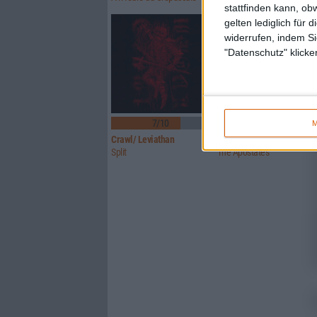
stattfinden kann, ob
gelten lediglich für 
widerrufen, indem Si
"Datenschutz" klicke
7/10
7/10
M
Crawl/ Leviathan
Glorior Belli
Split
The Apostates