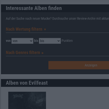
Interessante Alben finden
Auf der Suche nach neuer Mucke? Durchsuche unser Review-Archiv mit aktue
Nach Wertung filtern
▼︎
von
bis
Punkten
Nach Genres filtern
►︎
Alben von Evilfeast