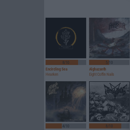
8/10
5/10
Encircling Sea
Alghazanth
Hearken
Eight Coffin Nails
4/10
8/10