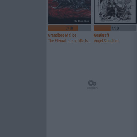
7/10
4/10
Grandiose Malice
Goatkraft
The Eternal Infernal (Re-Issue)
Angel Slaughter