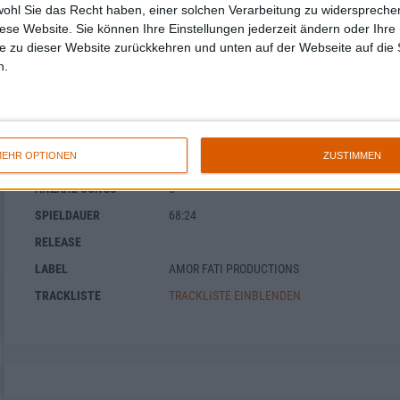
wohl Sie das Recht haben, einer solchen Verarbeitung zu widersprechen
Evilfeast - Wintermoon Enchantment
diese Website. Sie können Ihre Einstellungen jederzeit ändern oder Ihre 
e zu dieser Website zurückkehren und unten auf der Webseite auf die 
n.
BAND
EVILFEAST
WERTUNG
7
/
10
USER-WERTUNG
GIB DIE ERSTE WERTUNG AB!
EHR OPTIONEN
ZUSTIMMEN
STILE
BLACK METAL
ANZAHL SONGS
8
SPIELDAUER
68:24
RELEASE
LABEL
AMOR FATI PRODUCTIONS
TRACKLISTE
TRACKLISTE EINBLENDEN