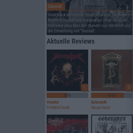
Iskandr
Vom Black Metal zum Doom Rock zum Neofolk-
Ambient-Soundtrack: Kreativkopf Omar verrät im
Interview alles über den Wandel von ISKANDR und
die Entstehung von "Sacraal".
Aktuelle Reviews
1
3
5/10
8/10
Vomitor
Behemoth
Pestilent Death
Messe Noire