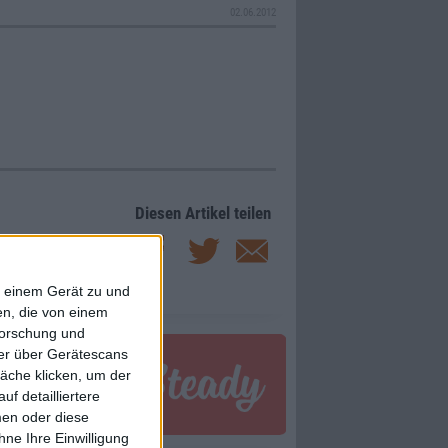
02.06.2012
Diesen Artikel teilen
f einem Gerät zu und
n, die von einem
forschung und
ner über Gerätescans
äche klicken, um der
f detailliertere
men oder diese
ne Ihre Einwilligung