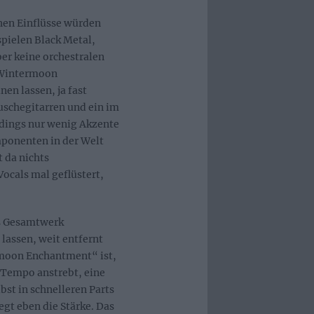
chen Einflüsse würden
pielen Black Metal,
ber keine orchestralen
 „Wintermoon
en lassen, ja fast
uschegitarren und ein im
rdings nur wenig Akzente
mponenten in der Welt
 da nichts
ocals mal geflüstert,
.
ls Gesamtwerk
lassen, weit entfernt
moon Enchantment“ ist,
 Tempo anstrebt, eine
bst in schnelleren Parts
egt eben die Stärke. Das