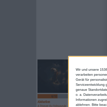
Wir und unsere 1538
verarbeiten persone
Gerät für personali
Serviceentwicklung 
genaue Standortdate
o. a. Datenverarbeit
6/10
6/10
Informationen zugrei
Abduction
Above Aurora
ablehnen.
Bitte bea
A l'Heure du Crépuscule
Path To Ruin