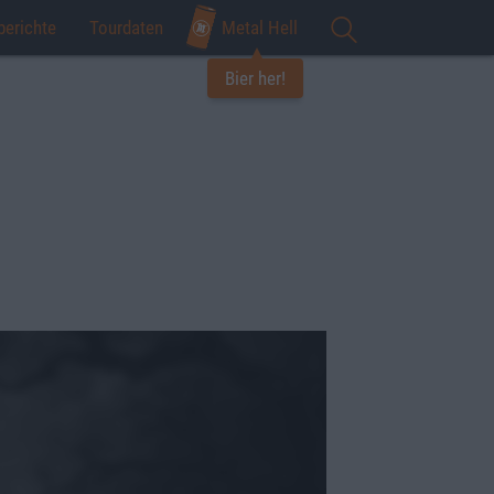
berichte
Tourdaten
Metal Hell
Bier her!