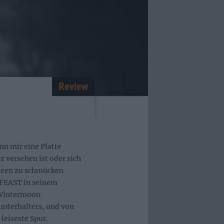
Review
nn mir eine Platte
 versehen ist oder sich
Ideen zu schmücken
ILFEAST in seinem
„Wintermoon
unterhalters, und von
 leiseste Spur.