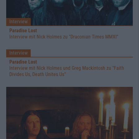
Interview
Paradise Lost
Interview mit Nick Holmes zu "Draconian Times MMXI"
Interview
Paradise Lost
Interview mit Nick Holmes und Greg Mackintosh zu "Faith
Divides Us, Death Unites Us"