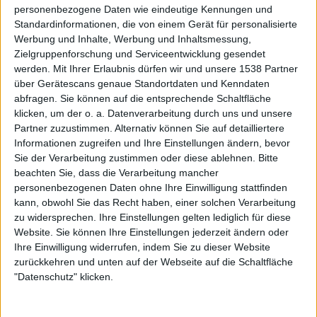
personenbezogene Daten wie eindeutige Kennungen und
Standardinformationen, die von einem Gerät für personalisierte
Werbung und Inhalte, Werbung und Inhaltsmessung,
Zielgruppenforschung und Serviceentwicklung gesendet
werden.
Mit Ihrer Erlaubnis dürfen wir und unsere 1538 Partner
über Gerätescans genaue Standortdaten und Kenndaten
abfragen. Sie können auf die entsprechende Schaltfläche
Mehr zu Paradise Lost
klicken, um der o. a. Datenverarbeitung durch uns und unsere
Partner zuzustimmen. Alternativ können Sie auf detailliertere
Informationen zugreifen und Ihre Einstellungen ändern, bevor
BAND
PARADISE LOST
Sie der Verarbeitung zustimmen oder diese ablehnen.
Bitte
STILE
GOTHIC
beachten Sie, dass die Verarbeitung mancher
personenbezogenen Daten ohne Ihre Einwilligung stattfinden
kann, obwohl Sie das Recht haben, einer solchen Verarbeitung
zu widersprechen. Ihre Einstellungen gelten lediglich für diese
Interessante Alben finden
Website. Sie können Ihre Einstellungen jederzeit ändern oder
Ihre Einwilligung widerrufen, indem Sie zu dieser Website
zurückkehren und unten auf der Webseite auf die Schaltfläche
Auf der Suche nach neuer Mucke? Durchsuche unser Review-Archiv mit
"Datenschutz" klicken.
aktuell
38633
Reviews und lass Dich inspirieren!
Nach Wertung filtern
▼︎