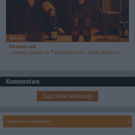
Special
Paradise Lost
Listening Session zu "Faith Divides Us – Death Unites Us"
Kommentare
Sag Deine Meinung!