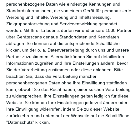
unerwähnt bleiben, rundet es doch das Gesamtbild ab und
personenbezogene Daten wie eindeutige Kennungen und
spiegelt den Anspruch von HÄLLAS wider: Die Band hat
Standardinformationen, die von einem Gerät für personalisierte
ihren kauzigen Stil zwischen Fantasy, Space und Rock
Werbung und Inhalte, Werbung und Inhaltsmessung,
gefunden und lebt diesen mit hörbarer Freude aus, alle
Zielgruppenforschung und Serviceentwicklung gesendet
Rädchen greifen auf „Isle Of Widsom“ geschmeidig
werden.
Mit Ihrer Erlaubnis dürfen wir und unsere 1538 Partner
über Gerätescans genaue Standortdaten und Kenndaten
ineinander.
abfragen. Sie können auf die entsprechende Schaltfläche
klicken, um der o. a. Datenverarbeitung durch uns und unsere
„Isle Of Wisdom“ setzt ein Ausrufezeichen
Partner zuzustimmen. Alternativ können Sie auf detailliertere
Informationen zugreifen und Ihre Einstellungen ändern, bevor
Sie der Verarbeitung zustimmen oder diese ablehnen.
Bitte
Das Label „Retro“ auf „Isle Of Wisdom“ draufzupappen
beachten Sie, dass die Verarbeitung mancher
ist damit sicherlich nicht unangebracht, greift aber
personenbezogenen Daten ohne Ihre Einwilligung stattfinden
dennoch ein wenig zu kurz. So vermengen HÄLLAS doch
kann, obwohl Sie das Recht haben, einer solchen Verarbeitung
sehr eigen ihre Einflüsse von
WISHBONE ASH
über
zu widersprechen. Ihre Einstellungen gelten lediglich für diese
SURVIVOR
bis
RUSH
und bieten schön viele
Website. Sie können Ihre Einstellungen jederzeit ändern oder
Anknüpfungspunkte in die progressiven Sounds der
Ihre Einwilligung widerrufen, indem Sie zu dieser Website
zurückkehren und unten auf der Webseite auf die Schaltfläche
1970er-Jahre, aber letztlich kochen HÄLLAS doch ihr
"Datenschutz" klicken.
eigenes kreatives Süppchen – das sogar vermehrt nach
Videospielen-Einschüben und Soundtrack klingt. „Isle Of
Wisdom“ ist damit auch eine erfrischende Emanzipation