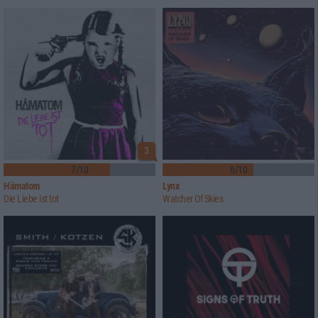
3
7/10
6/10
Hämatom
Lynx
Die Liebe ist tot
Watcher Of Skies