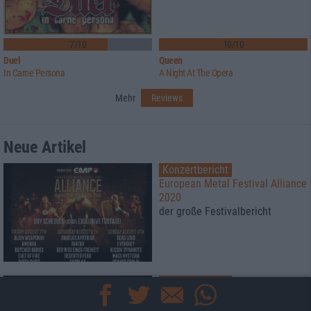
7/10
10/10
Duel
Queen
In Carne Persona
A Night At The Opera
Mehr
Reviews
Neue Artikel
Konzertbericht
European Metal Festival Alliance
2020
der große Festivalbericht
Konzertbericht
Russkaja
Autokonzert - Kulturbühne