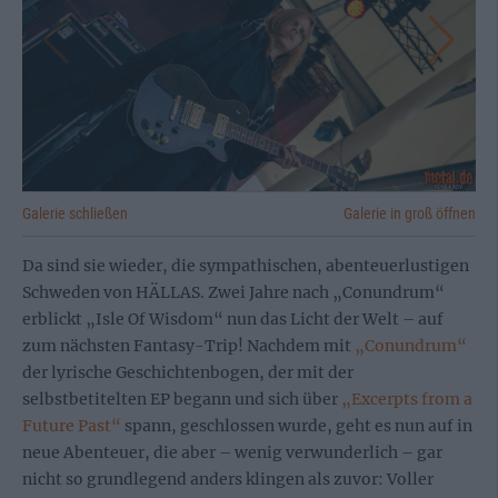
Galerie schließen
Galerie in groß öffnen
Da sind sie wieder, die sympathischen, abenteuerlustigen
Schweden von HÄLLAS. Zwei Jahre nach „Conundrum“
erblickt „Isle Of Wisdom“ nun das Licht der Welt – auf
zum nächsten Fantasy-Trip! Nachdem mit
„Conundrum“
der lyrische Geschichtenbogen, der mit der
selbstbetitelten EP begann und sich über
„Excerpts from a
Future Past“
spann, geschlossen wurde, geht es nun auf in
neue Abenteuer, die aber – wenig verwunderlich – gar
nicht so grundlegend anders klingen als zuvor: Voller