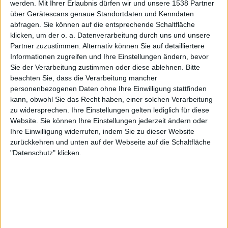
hervorragendem Schleichfahrt-Schlagzeugspiel von
werden.
Mit Ihrer Erlaubnis dürfen wir und unsere 1538 Partner
über Gerätescans genaue Standortdaten und Kenndaten
Armando Acosta (RIP). In seiner Grundausrichtung ist
abfragen. Sie können auf die entsprechende Schaltfläche
„C.O.D.“ sehr melodisch gehalten, und dazu passt die
klicken, um der o. a. Datenverarbeitung durch uns und unsere
Stimme von Christian Lindersson, welche stark einem
Partner zuzustimmen. Alternativ können Sie auf detailliertere
gewissen Ozzy Osbourne ähnelt, sehr gut. Verglichen mit
Informationen zugreifen und Ihre Einstellungen ändern, bevor
Vorgänger Weinrich klingt Christian an manchen Stellen
Sie der Verarbeitung zustimmen oder diese ablehnen.
Bitte
regelrecht traurig, emotionaler, während Wino doch
beachten Sie, dass die Verarbeitung mancher
etwas mehr der schnoddrige Rocker darstellte. Mit
personenbezogenen Daten ohne Ihre Einwilligung stattfinden
kann, obwohl Sie das Recht haben, einer solchen Verarbeitung
großartigen Songs wie dem schleppenden „Shadow Of A
zu widersprechen. Ihre Einstellungen gelten lediglich für diese
Skeleton“, erinnert ein wenig an „Patra“ vom „V“-
Website. Sie können Ihre Einstellungen jederzeit ändern oder
Album, das kriechende „Plague Of Man“ mit weinerlichem
Ihre Einwilligung widerrufen, indem Sie zu dieser Website
Gesang oder dem flotten „(I Am) The Screaming
zurückkehren und unten auf der Webseite auf die Schaltfläche
Banshee“, in welchem die Stimme tatsächlich sogar fast
"Datenschutz" klicken.
wie Wino klingt, konnte und kann man aber auch nichts
falsch machen.
„C.O.D.“ wirkte damals nicht mehr ganz so kultig wie die
Vorgängerwerke. Mit über 20 (!!!) Jahren Abstand
betrachtet relativiert sich dieser Eindruck jedoch immens.