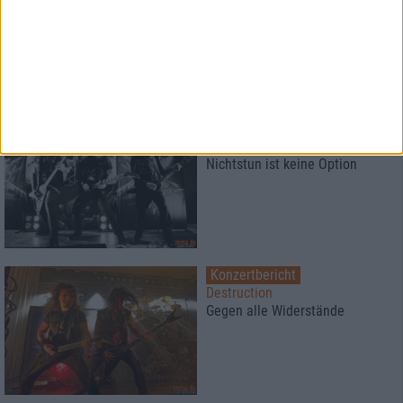
Pallbearer
veröffentlichen “The Quicksand
Of Existing”-Single & Video
Konzertbericht
Destruction
Nichtstun ist keine Option
Konzertbericht
Destruction
Gegen alle Widerstände