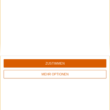
Unsere liebsten Doom-Perlen, Teil 2
ZUSTIMMEN
MEHR OPTIONEN
Special
Die 10 ...
romantischsten Love Songs im Heavy Metal