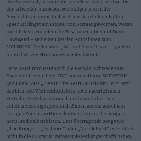
durch den Fakt, dass die stetigen Besetzungswechsel bei
den Schweden nun schon seit einigen Jahren der
Geschichte anhören. Und auch aus dem hühnenhaften
Speed ist längst ein Fronter von Format geworden, woran
rückblickend vor allem die Zusammenarbeit mit Devin
Townsend – seinerzeit bei den Aufnahmen zum
SOILWORK-Meilenstein „
Natural Born Chaos
“ – großen
Anteil hat, wie Strid immer wieder betont.
Satte 20 Jahre mussten sich die Fans der Schweden am
Ende für die erste Live-DVD aus dem Hause SOILWORK
gedulden. Dass „Live In The Heart Of Helsinki“ erst jetzt
das Licht der Welt erblickt, birgt aber natürlich auch
Vorteile: Die Schweden sind mittlerweile bestens
aufeinander eingespielt und können zudem aus einem
riesigen Fundus an Hits schöpfen, den ihre bisherigen
neun Studioalben bieten. Dass überragende Songs wie
„The Bringer“, „Distance“ oder „Needlefeast“ es letztlich
nicht in die 23 Tracks umfassende Setlist geschafft haben,