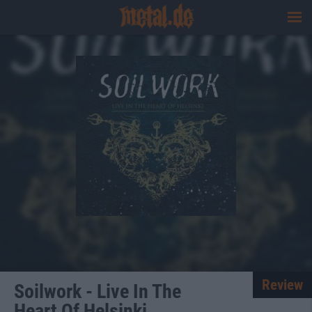
Review
Soilwork - Live In The
Heart Of Helsinki