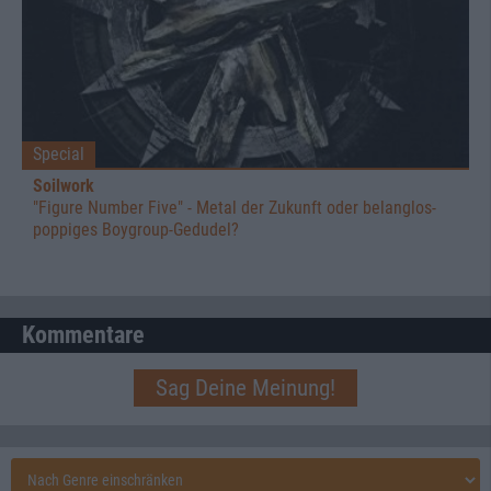
Special
Soilwork
"Figure Number Five" - Metal der Zukunft oder belanglos-
poppiges Boygroup-Gedudel?
Kommentare
Sag Deine Meinung!