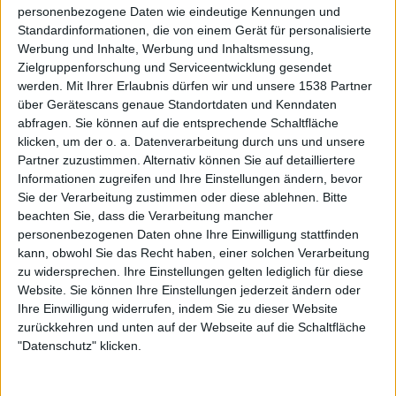
personenbezogene Daten wie eindeutige Kennungen und
hektischen Wackelschwenks oder übertriebenen
Standardinformationen, die von einem Gerät für personalisierte
Nahaufnahmen, sondern richtet den Fokus auf das
Werbung und Inhalte, Werbung und Inhaltsmessung,
Wesentliche: Bühne, Band und einen guten Sound. Auch
Zielgruppenforschung und Serviceentwicklung gesendet
der Einstieg in die Show ist angenehm nüchtern gehalten:
werden.
Mit Ihrer Erlaubnis dürfen wir und unsere 1538 Partner
Kein pompöses Intro, keine Selbstbeweiräucherung, keine
über Gerätescans genaue Standortdaten und Kenndaten
minutenlangen Sprechchöre – einfach nur ein wunderbar
abfragen. Sie können auf die entsprechende Schaltfläche
knackig vorgetragenes „This Momentary Bliss“ (vom
klicken, um der o. a. Datenverarbeitung durch uns und unsere
Partner zuzustimmen. Alternativ können Sie auf detailliertere
aktuellen Doppelalbum „
The Living Infinite
„). Stark.
Informationen zugreifen und Ihre Einstellungen ändern, bevor
Sie der Verarbeitung zustimmen oder diese ablehnen.
Bitte
Spätestens beim folgenden „Like The Average Stalker“
beachten Sie, dass die Verarbeitung mancher
(vom Breakthrough-Album „
A Predator’s Portrait
„)
personenbezogenen Daten ohne Ihre Einwilligung stattfinden
laufen dem Fan dann die ersten Sabbertropfen aus dem
kann, obwohl Sie das Recht haben, einer solchen Verarbeitung
Mundwinkel – richtig Fahrt nimmt die Veranstaltung aber
zu widersprechen. Ihre Einstellungen gelten lediglich für diese
erst mit dem anschließenden Song auf: „Overload“ vom
Website. Sie können Ihre Einstellungen jederzeit ändern oder
vermeintlich eigentlich schwächsten SOILWORK-Album
Ihre Einwilligung widerrufen, indem Sie zu dieser Website
zurückkehren und unten auf der Webseite auf die Schaltfläche
„
Figure Number Five
“ wird von Strid und Kollegen mit
"Datenschutz" klicken.
einem dermaßen fettem Groove serviert, dass es
spätestens jetzt kein Halten mehr gibt. In der Folge feuern
die hör- und sichtbar gut aufgelegten Schweden eine