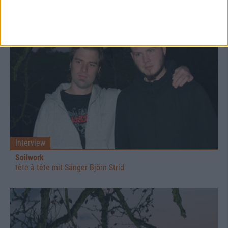
Interview
Soilwork
tête à tête mit Sänger Björn Strid