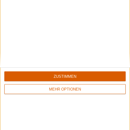
Review
20
Review
9
9/10
7/10
Soilwork
Soilwork
The Panic Broadcast
Sworn To A Great Divide
ZUSTIMMEN
MEHR OPTIONEN
Review
13
Review
17
9/10
9/10
Soilwork
Soilwork
Stabbing The Drama
Natural Born Chaos