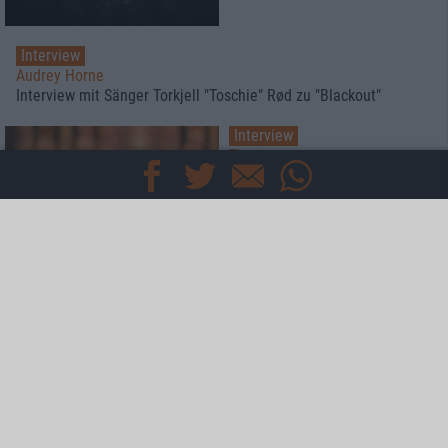
Interview
Audrey Horne
Interview mit Sänger Torkjell "Toschie" Rød zu "Blackout"
Interview
Therion
Der Meister trifft den Antichrist
Mehr
Specials
Interviews
News