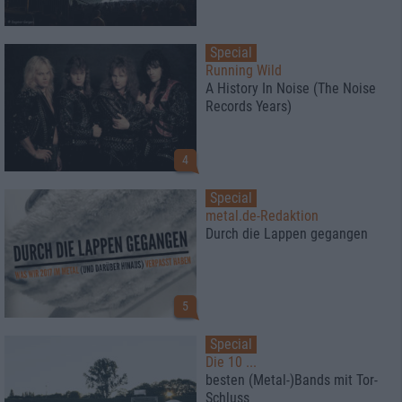
Special
Running Wild
A History In Noise (The Noise
Records Years)
4
Special
metal.de-Redaktion
Durch die Lappen gegangen
5
Special
Die 10 ...
besten (Metal-)Bands mit Tor-
Schluss