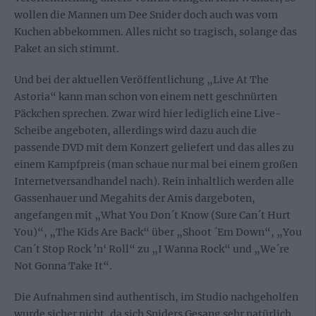
wollen die Mannen um Dee Snider doch auch was vom
Kuchen abbekommen. Alles nicht so tragisch, solange das
Paket an sich stimmt.
Und bei der aktuellen Veröffentlichung „Live At The
Astoria“ kann man schon von einem nett geschnürten
Päckchen sprechen. Zwar wird hier lediglich eine Live-
Scheibe angeboten, allerdings wird dazu auch die
passende DVD mit dem Konzert geliefert und das alles zu
einem Kampfpreis (man schaue nur mal bei einem großen
Internetversandhandel nach). Rein inhaltlich werden alle
Gassenhauer und Megahits der Amis dargeboten,
angefangen mit „What You Don´t Know (Sure Can´t Hurt
You)“, „The Kids Are Back“ über „Shoot ´Em Down“, „You
Can´t Stop Rock ’n‘ Roll“ zu „I Wanna Rock“ und „We´re
Not Gonna Take It“.
Die Aufnahmen sind authentisch, im Studio nachgeholfen
wurde sicher nicht, da sich Sniders Gesang sehr natürlich