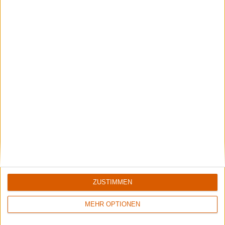
Black Listed Friday – Die 6+6+6 der Woche
Werkzeug? Bergzeug? Zwergzeug?
Aktuelle Reviews
ZUSTIMMEN
1
1
MEHR OPTIONEN
9/10
8/10
Accept
Memory Garden