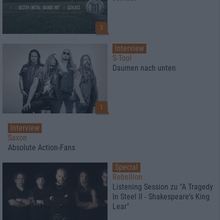
3
Interview
S-Tool
Daumen nach unten
1
Interview
Saxon
Absolute Action-Fans
Special
Rebellion
Listening Session zu "A Tragedy
In Steel II - Shakespeare's King
Lear"