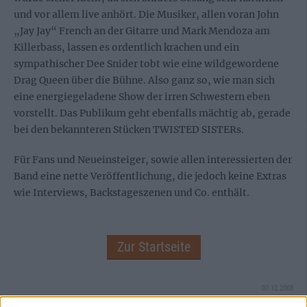
und vor allem live anhört. Die Musiker, allen voran John
„Jay Jay“ French an der Gitarre und Mark Mendoza am
Killerbass, lassen es ordentlich krachen und ein
sympathischer Dee Snider tobt wie eine wildgewordene
Drag Queen über die Bühne. Also ganz so, wie man sich
eine energiegeladene Show der irren Schwestern eben
vorstellt. Das Publikum geht ebenfalls mächtig ab, gerade
bei den bekannteren Stücken TWISTED SISTERs.
Für Fans und Neueinsteiger, sowie allen interessierten der
Band eine nette Veröffentlichung, die jedoch keine Extras
wie Interviews, Backstageszenen und Co. enthält.
Zur Startseite
07.12.2008