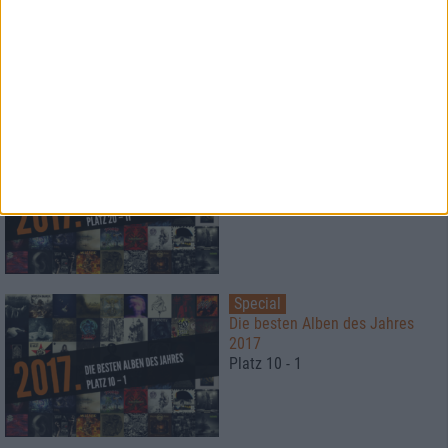
Konzertbericht
Beyond The Black
live in Aschaffenburg 2017
Special
Die besten Alben des Jahres
2017
Platz 20 - 11
Special
Die besten Alben des Jahres
2017
Platz 10 - 1