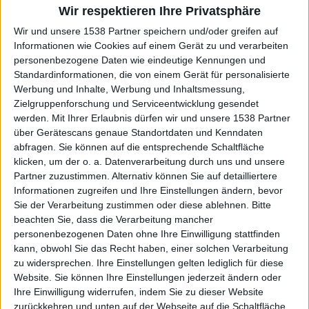
Wir respektieren Ihre Privatsphäre
Ingo
Wir und unsere 1538 Partner speichern und/oder greifen auf
Informationen wie Cookies auf einem Gerät zu und verarbeiten
personenbezogene Daten wie eindeutige Kennungen und
Standardinformationen, die von einem Gerät für personalisierte
Werbung und Inhalte, Werbung und Inhaltsmessung,
Zielgruppenforschung und Serviceentwicklung gesendet
Newsletter abonnieren
werden.
Mit Ihrer Erlaubnis dürfen wir und unsere 1538 Partner
über Gerätescans genaue Standortdaten und Kenndaten
abfragen. Sie können auf die entsprechende Schaltfläche
klicken, um der o. a. Datenverarbeitung durch uns und unsere
Partner zuzustimmen. Alternativ können Sie auf detailliertere
Informationen zugreifen und Ihre Einstellungen ändern, bevor
Sie der Verarbeitung zustimmen oder diese ablehnen.
Bitte
beachten Sie, dass die Verarbeitung mancher
personenbezogenen Daten ohne Ihre Einwilligung stattfinden
kann, obwohl Sie das Recht haben, einer solchen Verarbeitung
Twisted Sister - Live At The Astoria
zu widersprechen. Ihre Einstellungen gelten lediglich für diese
Website. Sie können Ihre Einstellungen jederzeit ändern oder
Ihre Einwilligung widerrufen, indem Sie zu dieser Website
BAND
TWISTED SISTER
zurückkehren und unten auf der Webseite auf die Schaltfläche