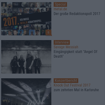
Special
metal.de
Der große Redaktionspoll 2017
6
Interview
Savage Messiah
Eingängigkeit statt "Angel Of
Death"
Konzertbericht
Knock Out Festival 2017
zum zehnten Mal in Karlsruhe