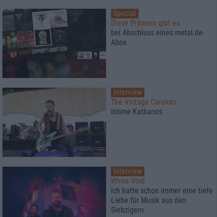
Special
Diese Prämien gibt es
bei Abschluss eines metal.de-
Abos
Interview
The Vintage Caravan
Intime Katharsis
Interview
White Void
Ich hatte schon immer eine tiefe
Liebe für Musik aus den
Siebzigern