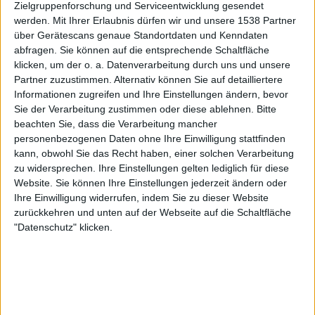
Einsteiger gibt es deutlich interessantere Best-Of
Zielgruppenforschung und Serviceentwicklung gesendet
werden.
Mit Ihrer Erlaubnis dürfen wir und unsere 1538 Partner
Zusammenstellungen, ohne die Wiederholungen der
über Gerätescans genaue Standortdaten und Kenndaten
Songs. So bleibt am Ende nur der Die-Hard-Fan als
abfragen. Sie können auf die entsprechende Schaltfläche
Zielgruppe, welcher alle Auskopplungen und
klicken, um der o. a. Datenverarbeitung durch uns und unsere
Veröffentlichungen von URIAH HEEP sammelt.
Partner zuzustimmen. Alternativ können Sie auf detailliertere
Informationen zugreifen und Ihre Einstellungen ändern, bevor
Sie der Verarbeitung zustimmen oder diese ablehnen.
Bitte
beachten Sie, dass die Verarbeitung mancher
personenbezogenen Daten ohne Ihre Einwilligung stattfinden
kann, obwohl Sie das Recht haben, einer solchen Verarbeitung
zu widersprechen. Ihre Einstellungen gelten lediglich für diese
Website. Sie können Ihre Einstellungen jederzeit ändern oder
Ihre Einwilligung widerrufen, indem Sie zu dieser Website
zurückkehren und unten auf der Webseite auf die Schaltfläche
"Datenschutz" klicken.
Zur Startseite