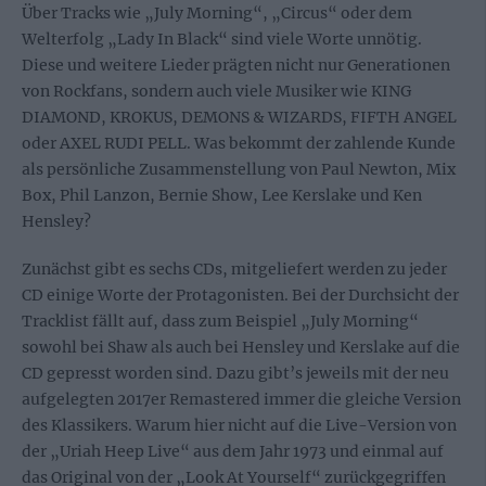
Über Tracks wie „July Morning“, „Circus“ oder dem
Welterfolg „Lady In Black“ sind viele Worte unnötig.
Diese und weitere Lieder prägten nicht nur Generationen
von Rockfans, sondern auch viele Musiker wie KING
DIAMOND, KROKUS, DEMONS & WIZARDS, FIFTH ANGEL
oder AXEL RUDI PELL. Was bekommt der zahlende Kunde
als persönliche Zusammenstellung von Paul Newton, Mix
Box, Phil Lanzon, Bernie Show, Lee Kerslake und Ken
Hensley?
Zunächst gibt es sechs CDs, mitgeliefert werden zu jeder
CD einige Worte der Protagonisten. Bei der Durchsicht der
Tracklist fällt auf, dass zum Beispiel „July Morning“
sowohl bei Shaw als auch bei Hensley und Kerslake auf die
CD gepresst worden sind. Dazu gibt’s jeweils mit der neu
aufgelegten 2017er Remastered immer die gleiche Version
des Klassikers. Warum hier nicht auf die Live-Version von
der „Uriah Heep Live“ aus dem Jahr 1973 und einmal auf
das Original von der „Look At Yourself“ zurückgegriffen