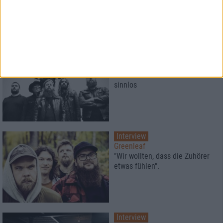
geht's noch?"
Interview
Wolvennest
Es ist so tief und schön wie
sinnlos
Interview
Greenleaf
"Wir wollten, dass die Zuhörer
etwas fühlen".
Interview