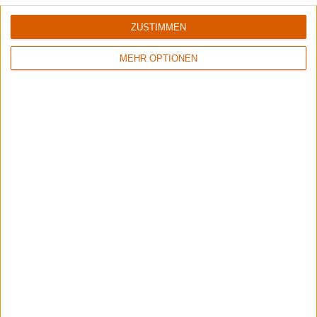
ZUSTIMMEN
MEHR OPTIONEN
Opeth & Blood Incantation live in Pompeji
Unser Livebericht zum Konzert von Opeth und Blood Incantation im
Amphitheater von Pompeji.
Aktuelle Reviews