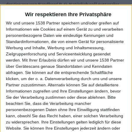
der Gesang von Bandkopf R. G. Natürlich soll gutturaler
Gesang nicht nach Engelsstimmen klingen. Doch er sollte
Wir respektieren Ihre Privatsphäre
sich schon klanglich in das gesamte musikalische Gefüge
Wir und unsere 1538 Partner speichern und/oder greifen auf
einfinden. Das gelingt ZETAR allerdings auf „Devouring
Informationen wie Cookies auf einem Gerät zu und verarbeiten
Darkness“ noch nicht vollständig. Da wäre für kommende
personenbezogene Daten wie eindeutige Kennungen und
Weltraum-Abenteuer noch gut Luft nach oben. Ein
Standardinformationen, die von einem Gerät für personalisierte
weiteres Manko – und das teilen sich viele Technical-
Werbung und Inhalte, Werbung und Inhaltsmessung,
Death-Metal-Bands – ist die fehlende Eingängigkeit der
Zielgruppenforschung und Serviceentwicklung gesendet
werden.
Mit Ihrer Erlaubnis dürfen wir und unsere 1538 Partner
Songs. ZETAR verzichten auf „Devouring Darkness“
über Gerätescans genaue Standortdaten und Kenndaten
nämlich vollständig auf Refrains. Dadurch werden die
abfragen. Sie können auf die entsprechende Schaltfläche
Songs von Höhepunkt zu Höhepunkt durchgeprügelt,
klicken, um der o. a. Datenverarbeitung durch uns und unsere
ohne regelmäßig gesanglich aufgelockert zu werden. Die
Partner zuzustimmen. Alternativ können Sie auf detailliertere
Stimmung geht dadurch zwar nicht verloren, doch wäre es
Informationen zugreifen und Ihre Einstellungen ändern, bevor
bei manchen Stücken schon schöner, wenn man sie vor der
Sie der Verarbeitung zustimmen oder diese ablehnen.
Bitte
Heimanlage oder (hoffentlich irgendwann mal) im
beachten Sie, dass die Verarbeitung mancher
personenbezogenen Daten ohne Ihre Einwilligung stattfinden
Moshpit mitgrölen könnte. Aber so muss man eben umso
kann, obwohl Sie das Recht haben, einer solchen Verarbeitung
mehr die Texte besser studieren.
zu widersprechen. Ihre Einstellungen gelten lediglich für diese
Website. Sie können Ihre Einstellungen jederzeit ändern oder