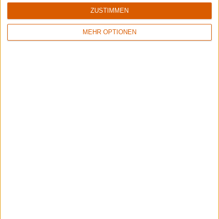
ZUSTIMMEN
MEHR OPTIONEN
Black Listed Friday – Die 6+6+6 der Woche
Vocals sind wichtig: Hier kommen Stars, Statements und Stammhalter des
Gesangs.