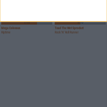
7/10
5/10
Mega Colossus
Toad The Wet Sprocket
Riptime
Rock ‘N’ Roll Runner