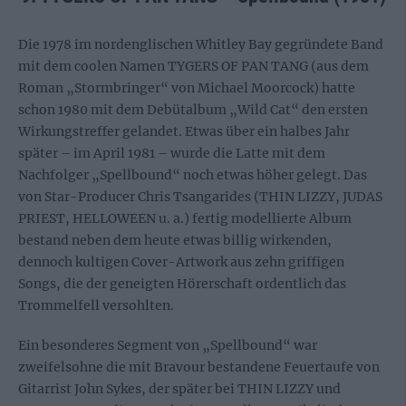
Die 1978 im nordenglischen Whitley Bay gegründete Band
mit dem coolen Namen TYGERS OF PAN TANG (aus dem
Roman „Stormbringer“ von Michael Moorcock) hatte
schon 1980 mit dem Debütalbum „Wild Cat“ den ersten
Wirkungstreffer gelandet. Etwas über ein halbes Jahr
später – im April 1981 – wurde die Latte mit dem
Nachfolger „Spellbound“ noch etwas höher gelegt. Das
von Star-Producer Chris Tsangarides (THIN LIZZY, JUDAS
PRIEST, HELLOWEEN u. a.) fertig modellierte Album
bestand neben dem heute etwas billig wirkenden,
dennoch kultigen Cover-Artwork aus zehn griffigen
Songs, die der geneigten Hörerschaft ordentlich das
Trommelfell versohlten.
Ein besonderes Segment von „Spellbound“ war
zweifelsohne die mit Bravour bestandene Feuertaufe von
Gitarrist John Sykes, der später bei THIN LIZZY und