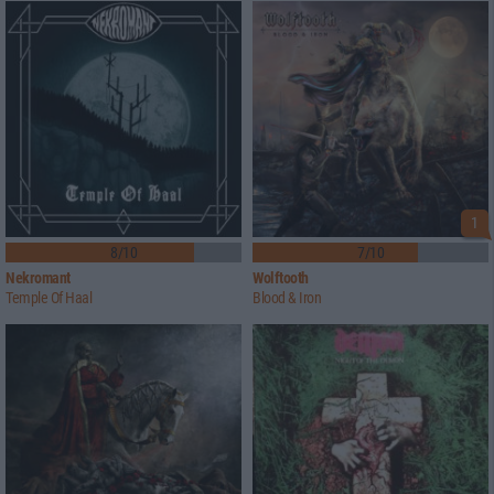
1
8/10
7/10
Nekromant
Wolftooth
Temple Of Haal
Blood & Iron