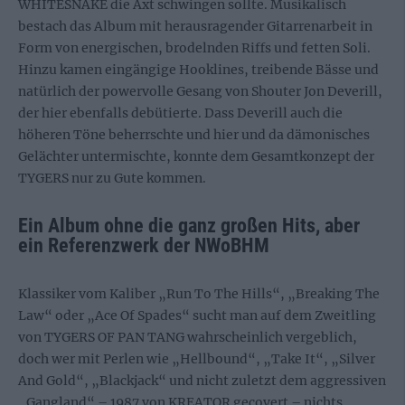
WHITESNAKE die Axt schwingen sollte. Musikalisch
bestach das Album mit herausragender Gitarrenarbeit in
Form von energischen, brodelnden Riffs und fetten Soli.
Hinzu kamen eingängige Hooklines, treibende Bässe und
natürlich der powervolle Gesang von Shouter Jon Deverill,
der hier ebenfalls debütierte. Dass Deverill auch die
höheren Töne beherrschte und hier und da dämonisches
Gelächter untermischte, konnte dem Gesamtkonzept der
TYGERS nur zu Gute kommen.
Ein Album ohne die ganz großen Hits, aber
ein Referenzwerk der NWoBHM
Klassiker vom Kaliber „Run To The Hills“, „Breaking The
Law“ oder „Ace Of Spades“ sucht man auf dem Zweitling
von TYGERS OF PAN TANG wahrscheinlich vergeblich,
doch wer mit Perlen wie „Hellbound“, „Take It“, „Silver
And Gold“, „Blackjack“ und nicht zuletzt dem aggressiven
„Gangland“ – 1987 von KREATOR gecovert – nichts