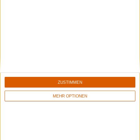
Special
Copenhell 2023
- Ein Reisebericht
ZUSTIMMEN
MEHR OPTIONEN