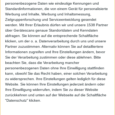
personenbezogene Daten wie eindeutige Kennungen und
Standardinformationen, die von einem Gerät für personalisierte
Werbung und Inhalte, Werbung und Inhaltsmessung,
Zielgruppenforschung und Serviceentwicklung gesendet
werden.
Mit Ihrer Erlaubnis dürfen wir und unsere 1538 Partner
über Gerätescans genaue Standortdaten und Kenndaten
Galerie schließen
Galerie in groß öffnen
abfragen. Sie können auf die entsprechende Schaltfläche
klicken, um der o. a. Datenverarbeitung durch uns und unsere
Partner zuzustimmen. Alternativ können Sie auf detailliertere
Galerie mit 3 Bildern: Motörhead - With Full Force 2014
Informationen zugreifen und Ihre Einstellungen ändern, bevor
Sie der Verarbeitung zustimmen oder diese ablehnen.
Bitte
beachten Sie, dass die Verarbeitung mancher
personenbezogenen Daten ohne Ihre Einwilligung stattfinden
kann, obwohl Sie das Recht haben, einer solchen Verarbeitung
zu widersprechen. Ihre Einstellungen gelten lediglich für diese
Website. Sie können Ihre Einstellungen jederzeit ändern oder
Galerie mit 26 Bildern: Def Leppard - Tons Of Rock 2019
Ihre Einwilligung widerrufen, indem Sie zu dieser Website
zurückkehren und unten auf der Webseite auf die Schaltfläche
"Datenschutz" klicken.