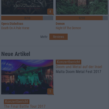
4
8/10
9/10
Opera Diabolicus
Demon
Death On A Pale Horse
Night Of The Demon
Mehr
Reviews
Neue Artikel
Konzertbericht
Doom und Metal auf der Insel
Malta Doom Metal Fest 2017
1
Konzertbericht
The Final Battle Tour 2017