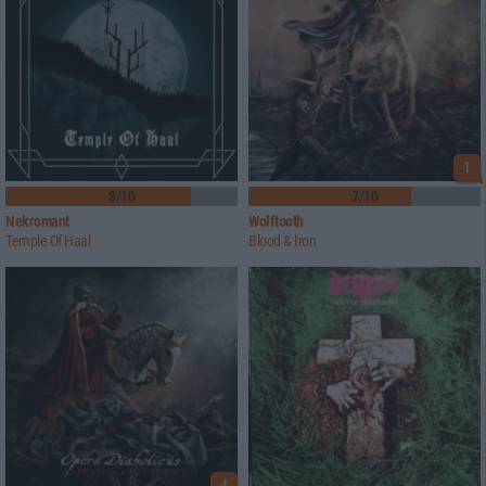
1
8/10
7/10
Nekromant
Wolftooth
Temple Of Haal
Blood & Iron
4