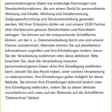
personenbezogene Daten wie eindeutige Kennungen und
Standardinformationen, die von einem Gerät für personalisierte
Werbung und Inhalte, Werbung und Inhaltsmessung,
Zielgruppenforschung und Serviceentwicklung gesendet
Galerie schließen
Galerie in groß öffnen
werden.
Mit Ihrer Erlaubnis dürfen wir und unsere 1538 Partner
über Gerätescans genaue Standortdaten und Kenndaten
Galerie mit 3 Bildern: Motörhead - With Full Force 2014
abfragen. Sie können auf die entsprechende Schaltfläche
klicken, um der o. a. Datenverarbeitung durch uns und unsere
Partner zuzustimmen. Alternativ können Sie auf detailliertere
Informationen zugreifen und Ihre Einstellungen ändern, bevor
Sie der Verarbeitung zustimmen oder diese ablehnen.
Bitte
beachten Sie, dass die Verarbeitung mancher
personenbezogenen Daten ohne Ihre Einwilligung stattfinden
kann, obwohl Sie das Recht haben, einer solchen Verarbeitung
Galerie mit 26 Bildern: Def Leppard - Tons Of Rock 2019
zu widersprechen. Ihre Einstellungen gelten lediglich für diese
Website. Sie können Ihre Einstellungen jederzeit ändern oder
Ihre Einwilligung widerrufen, indem Sie zu dieser Website
zurückkehren und unten auf der Webseite auf die Schaltfläche
"Datenschutz" klicken.