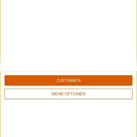
Special
Copenhell 2023
- Ein Reisebericht
ZUSTIMMEN
MEHR OPTIONEN