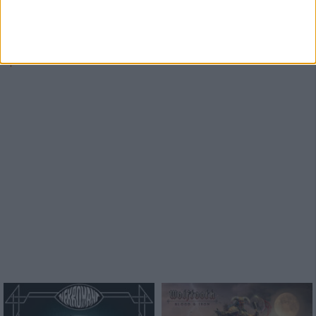
7/10
5/10
Mega Colossus
Toad The Wet Sprocket
Riptime
Rock ‘N’ Roll Runner