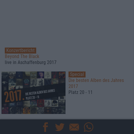
Konzertbericht
Beyond The Black
live in Aschaffenburg 2017
Special
Die besten Alben des Jahres
2017
Platz 20 - 11
Special
Die besten Alben des Jahres