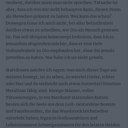
verdient, darüber muss man nicht sprechen. Tatsache ist
aber, dass ich von mir nicht behaupten kann, diesen Mann
als Menschen gekannt zu haben. Wer kann das schon?
Deswegen traue ich mich nicht, bei aller Betroffenheit
darüber etwas zu schreiben, wie Dio als Mensch gewesen
ist. Das soll übrigens keineswegs bedeuten, dass ich es
jemandem absprechen möchte, dass er eine tiefe
Verbundenheit zu Dio empfunden hat, ohne ihn jemals
getroffen zu haben. Nur habe ich sie nicht gehabt.
Stattdessen möchte ich sagen: was mich dieser Tage am
meisten bewegt, ist zu sehen, zu wieviel (tiefer, echter
oder hier und da vielleicht auch etwas forcierter) Emotion
Metalfans fähig sind. Riesige Männer, voller
Tätowierungen, in vor Bierdunst starrenden Kutten
heulen sich die Seele aus dem Leib. Gestandene Beamte
und Familienväter, die das Woodstock höchstselbst
miterlebt haben, legen in Großraumbüros und
Lehrerzimmern Schweigeminuten für den letzten Helden