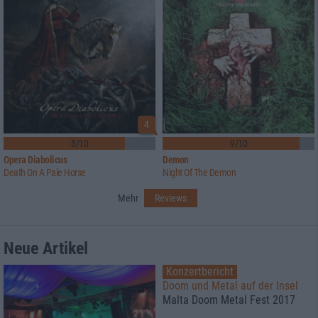
4
8/10
9/10
Opera Diabolicus
Demon
Death On A Pale Horse
Night Of The Demon
Mehr
Reviews
Neue Artikel
Konzertbericht
Doom und Metal auf der Insel
Malta Doom Metal Fest 2017