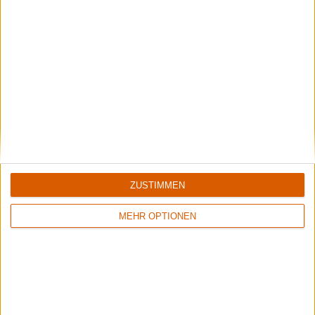
Weitere Artikel zu Dio
ZUSTIMMEN
MEHR OPTIONEN
Special
Dio
"Evil Or Divine" und "Holy Diver Live" Reissues