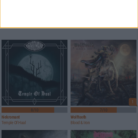
1
8/10
7/10
Nekromant
Wolftooth
Temple Of Haal
Blood & Iron