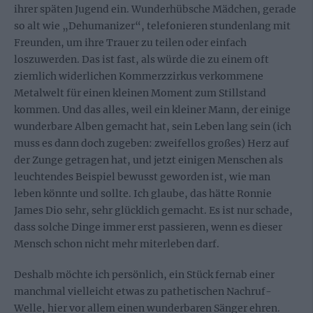
ihrer späten Jugend ein. Wunderhübsche Mädchen, gerade
so alt wie „Dehumanizer“, telefonieren stundenlang mit
Freunden, um ihre Trauer zu teilen oder einfach
loszuwerden. Das ist fast, als würde die zu einem oft
ziemlich widerlichen Kommerzzirkus verkommene
Metalwelt für einen kleinen Moment zum Stillstand
kommen. Und das alles, weil ein kleiner Mann, der einige
wunderbare Alben gemacht hat, sein Leben lang sein (ich
muss es dann doch zugeben: zweifellos großes) Herz auf
der Zunge getragen hat, und jetzt einigen Menschen als
leuchtendes Beispiel bewusst geworden ist, wie man
leben könnte und sollte. Ich glaube, das hätte Ronnie
James Dio sehr, sehr glücklich gemacht. Es ist nur schade,
dass solche Dinge immer erst passieren, wenn es dieser
Mensch schon nicht mehr miterleben darf.
Deshalb möchte ich persönlich, ein Stück fernab einer
manchmal vielleicht etwas zu pathetischen Nachruf-
Welle, hier vor allem einen wunderbaren Sänger ehren.