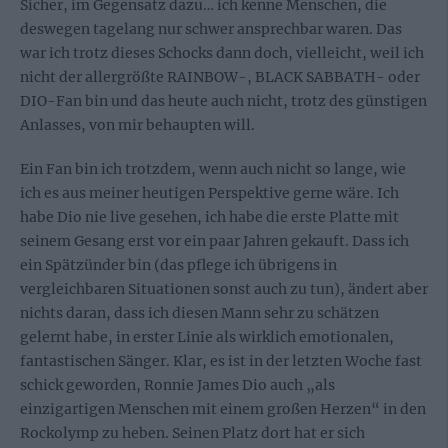
Sicher, im Gegensatz dazu… ich kenne Menschen, die
deswegen tagelang nur schwer ansprechbar waren. Das
war ich trotz dieses Schocks dann doch, vielleicht, weil ich
nicht der allergrößte RAINBOW-, BLACK SABBATH- oder
DIO-Fan bin und das heute auch nicht, trotz des günstigen
Anlasses, von mir behaupten will.
Ein Fan bin ich trotzdem, wenn auch nicht so lange, wie
ich es aus meiner heutigen Perspektive gerne wäre. Ich
habe Dio nie live gesehen, ich habe die erste Platte mit
seinem Gesang erst vor ein paar Jahren gekauft. Dass ich
ein Spätzünder bin (das pflege ich übrigens in
vergleichbaren Situationen sonst auch zu tun), ändert aber
nichts daran, dass ich diesen Mann sehr zu schätzen
gelernt habe, in erster Linie als wirklich emotionalen,
fantastischen Sänger. Klar, es ist in der letzten Woche fast
schick geworden, Ronnie James Dio auch „als
einzigartigen Menschen mit einem großen Herzen“ in den
Rockolymp zu heben. Seinen Platz dort hat er sich