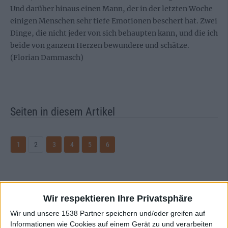
Und darüber hinaus einen Mann, der in der letzten Woche
einigen Menschen sehr tiefe Emotionen beschert hat. Zwei
Dinge, die nicht jeder von sich behaupten kann, und die ich
beide von ganzem Herzen bewundere und schätze.
(Florian Dammasch)
Seiten in diesem Artikel
1
2
3
4
5
6
Zur Startseite
Wir respektieren Ihre Privatsphäre
Wir und unsere 1538 Partner speichern und/oder greifen auf
24.05.2010
Informationen wie Cookies auf einem Gerät zu und verarbeiten