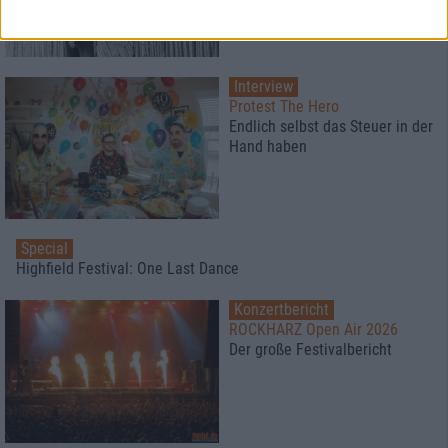
Interview
Protest The Hero
Endlich selbst das Steuer in der
Hand haben
Special
Highfield Festival: One Last Dance
Konzertbericht
ROCKHARZ Open Air 2026
Der große Festivalbericht