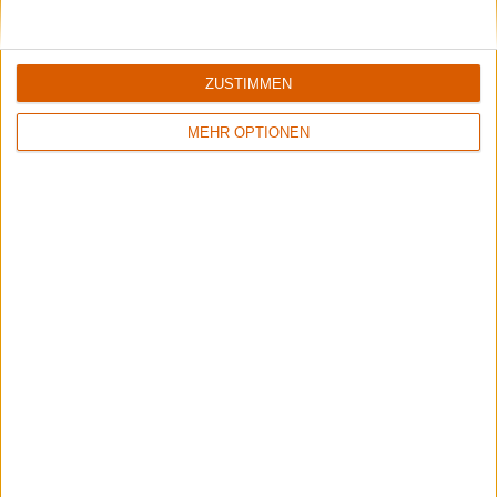
5/10
8/10
Vomitor
Behemoth
Pestilent Death
Messe Noire
ZUSTIMMEN
MEHR OPTIONEN
7/10
4/10
Grandiose Malice
Goatkraft
The Eternal Infernal (Re-Issue)
Angel Slaughter