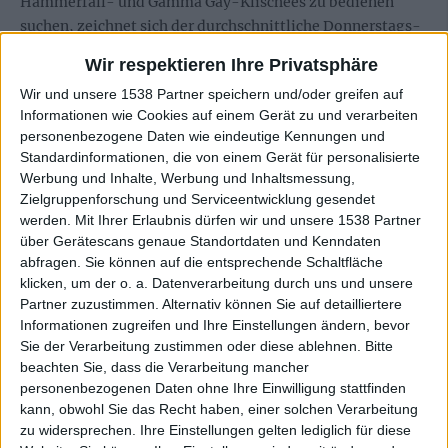
Hammerfall- und Gamma Gay-Klischees zu bedienen
suchen, zeichnet sich der durchschnittliche Donnerstags-
Ankommer durch tunlichst primatennahes Geprügel aus,
Wir respektieren Ihre Privatsphäre
das aus der autoeigenen Anlage drei Tage lang Boxen und
Wir und unsere 1538 Partner speichern und/oder greifen auf
Alkoholgeschwächte bei Laune hält – und am Abfahrtstag
Informationen wie Cookies auf einem Gerät zu und verarbeiten
die kleinlaute Suche nach dem Überbrückungskabel
personenbezogene Daten wie eindeutige Kennungen und
bedingt.
Standardinformationen, die von einem Gerät für personalisierte
Werbung und Inhalte, Werbung und Inhaltsmessung,
But who cares? Schließlich ist dies hier ein Open Air, ein
Zielgruppenforschung und Serviceentwicklung gesendet
Wochenende blanke Anarchie. Deshalb auch die allerorten
werden.
Mit Ihrer Erlaubnis dürfen wir und unsere 1538 Partner
gebleckten Kimmen, die dümpelnden Alkoholkadaver, die
über Gerätescans genaue Standortdaten und Kenndaten
Paarungsbereitschaft signalisierenden Dekolteés der
abfragen. Sie können auf die entsprechende Schaltfläche
klicken, um der o. a. Datenverarbeitung durch uns und unsere
Damen – und die Zeter und Mordio keifenden Anarchie-
Partner zuzustimmen. Alternativ können Sie auf detailliertere
Begeisterten, denen gerade ein zugekifftes Ekel auf den
Informationen zugreifen und Ihre Einstellungen ändern, bevor
Discman gekotzt hat.
Sie der Verarbeitung zustimmen oder diese ablehnen.
Bitte
beachten Sie, dass die Verarbeitung mancher
personenbezogenen Daten ohne Ihre Einwilligung stattfinden
kann, obwohl Sie das Recht haben, einer solchen Verarbeitung
zu widersprechen. Ihre Einstellungen gelten lediglich für diese