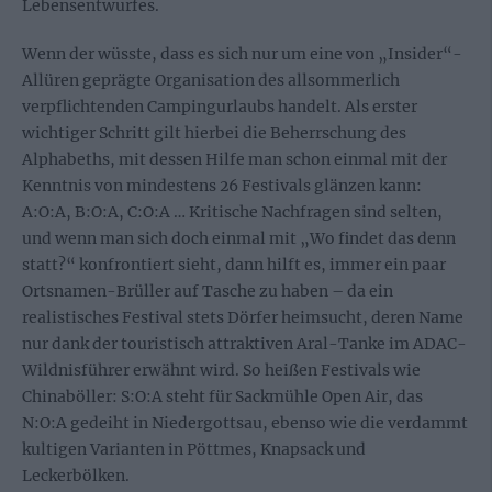
Lebensentwurfes.
Wenn der wüsste, dass es sich nur um eine von „Insider“-
Allüren geprägte Organisation des allsommerlich
verpflichtenden Campingurlaubs handelt. Als erster
wichtiger Schritt gilt hierbei die Beherrschung des
Alphabeths, mit dessen Hilfe man schon einmal mit der
Kenntnis von mindestens 26 Festivals glänzen kann:
A:O:A, B:O:A, C:O:A … Kritische Nachfragen sind selten,
und wenn man sich doch einmal mit „Wo findet das denn
statt?“ konfrontiert sieht, dann hilft es, immer ein paar
Ortsnamen-Brüller auf Tasche zu haben – da ein
realistisches Festival stets Dörfer heimsucht, deren Name
nur dank der touristisch attraktiven Aral-Tanke im ADAC-
Wildnisführer erwähnt wird. So heißen Festivals wie
Chinaböller: S:O:A steht für Sackmühle Open Air, das
N:O:A gedeiht in Niedergottsau, ebenso wie die verdammt
kultigen Varianten in Pöttmes, Knapsack und
Leckerbölken.