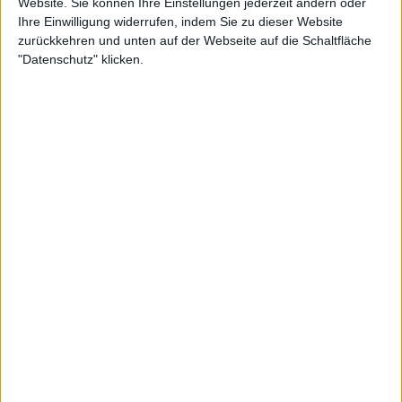
Website. Sie können Ihre Einstellungen jederzeit ändern oder
Ihre Einwilligung widerrufen, indem Sie zu dieser Website
zurückkehren und unten auf der Webseite auf die Schaltfläche
"Datenschutz" klicken.
Irgendwann, nachdem der erste obligatorische
Rauschmittel-Totalexzess verarztet, beginnen dann die
ersten Bands. Aber wen interessiert das? Ein Blick auf’s
Billing verspricht wildfremde Opener, ruhmlose
Lückenbüßer und man überlegt sich, dass man bei der
Sonne / bei dem Regen eigentlich sowieso kein Bock auf
die Bands hat, mit Hilfe derer man im Vorfeld vor sich und
vor anderen die sündhaft teure Anfahrt durch die halbe
Republik legitimiert hat: „Ey, Mann, Gnykskjildsthor