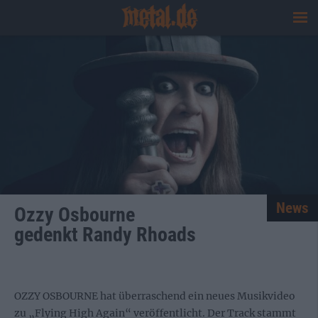
News
Ozzy Osbourne
gedenkt Randy Rhoads
OZZY OSBOURNE hat überraschend ein neues Musikvideo
zu „Flying High Again“ veröffentlicht. Der Track stammt