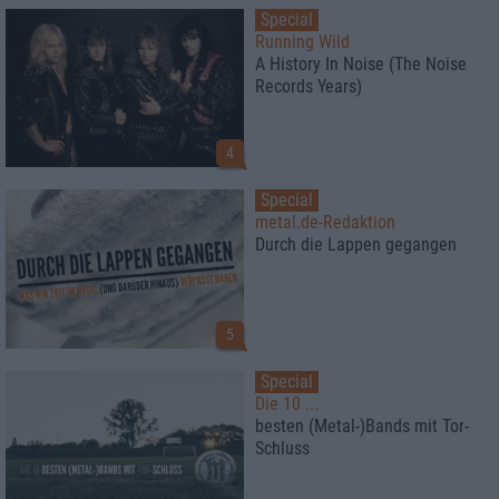
Special
Running Wild
A History In Noise (The Noise
Records Years)
4
Special
metal.de-Redaktion
Durch die Lappen gegangen
5
Special
Die 10 ...
besten (Metal-)Bands mit Tor-
Schluss