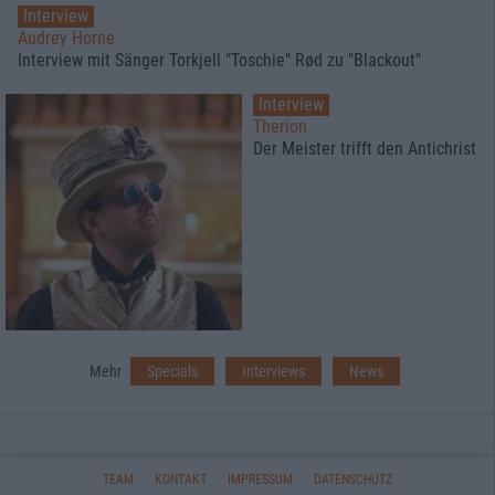
Interview
Audrey Horne
Interview mit Sänger Torkjell "Toschie" Rød zu "Blackout"
Interview
Therion
Der Meister trifft den Antichrist
Mehr
Specials
Interviews
News
TEAM
KONTAKT
IMPRESSUM
DATENSCHUTZ