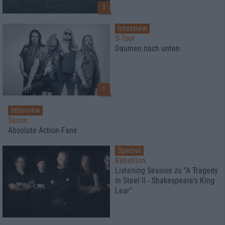
3
Interview
S-Tool
Daumen nach unten
1
Interview
Saxon
Absolute Action-Fans
Special
Rebellion
Listening Session zu "A Tragedy
In Steel II - Shakespeare's King
Lear"