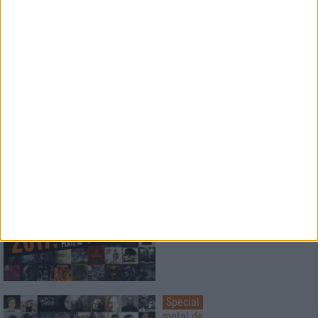
Konzertbericht
Beyond The Black
live in Aschaffenburg 2017
Special
Die besten Alben des Jahres
2017
Platz 20 - 11
Special
Die besten Alben des Jahres
2017
Platz 10 - 1
Special
metal.de