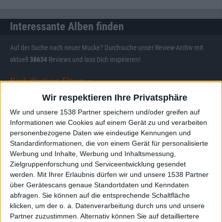
Interessante Alben finden
Auf der Suche nach neuer Mucke? Durchsuche unser Review-Archiv mit
aktuell
38634
Reviews und lass Dich inspirieren!
Nach Wertung filtern
▼︎
Wir respektieren Ihre Privatsphäre
von
Wir und unsere 1538 Partner speichern und/oder greifen auf
Informationen wie Cookies auf einem Gerät zu und verarbeiten
bis
personenbezogene Daten wie eindeutige Kennungen und
Standardinformationen, die von einem Gerät für personalisierte
Werbung und Inhalte, Werbung und Inhaltsmessung,
Punkten
Zielgruppenforschung und Serviceentwicklung gesendet
werden.
Mit Ihrer Erlaubnis dürfen wir und unsere 1538 Partner
Nach Genres filtern
►︎
über Gerätescans genaue Standortdaten und Kenndaten
abfragen. Sie können auf die entsprechende Schaltfläche
klicken, um der o. a. Datenverarbeitung durch uns und unsere
Partner zuzustimmen. Alternativ können Sie auf detailliertere