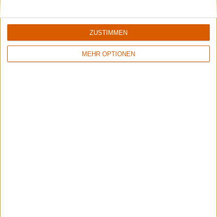
Rockharz 2026
ZUSTIMMEN
Das meint die Redaktion
Aktuelle Reviews
MEHR OPTIONEN
1
1
9/10
8/10
Accept
Memory Garden
Restless And Wild
1349