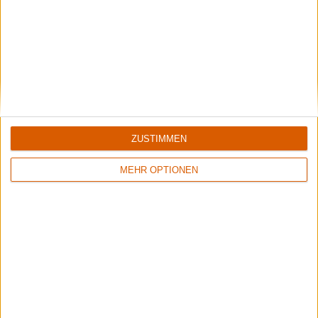
ZUSTIMMEN
MEHR OPTIONEN
Summer Breeze Gewinnspiel
Kocht mit Starkoch Lucki Maurer