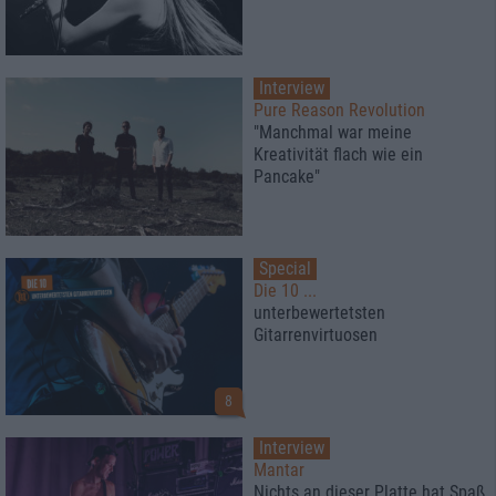
Interview
Pure Reason Revolution
"Manchmal war meine
Kreativität flach wie ein
Pancake"
Special
Die 10 ...
unterbewertetsten
Gitarrenvirtuosen
8
Interview
Mantar
Nichts an dieser Platte hat Spaß