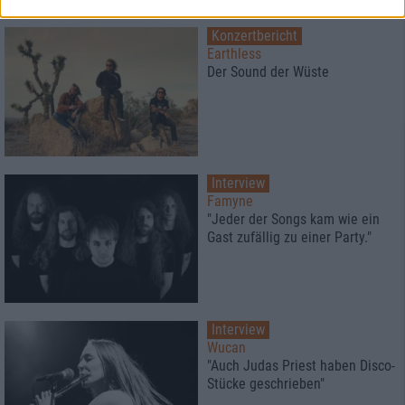
Konzertbericht
Earthless
Der Sound der Wüste
Interview
Famyne
"Jeder der Songs kam wie ein
Gast zufällig zu einer Party."
Interview
Wucan
"Auch Judas Priest haben Disco-
Stücke geschrieben"