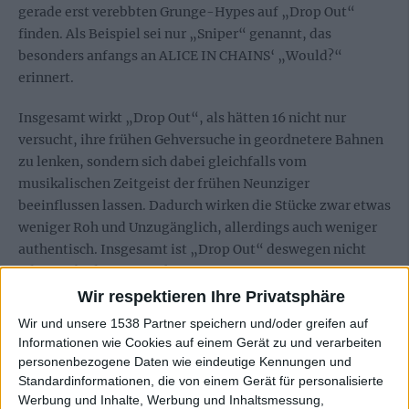
gerade erst verebbten Grunge-Hypes auf „Drop Out“
finden. Als Beispiel sei nur „Sniper“ genannt, das
besonders anfangs an ALICE IN CHAINS‘ „Would?“
erinnert.
Insgesamt wirkt „Drop Out“, als hätten 16 nicht nur
versucht, ihre frühen Gehversuche in geordnetere Bahnen
zu lenken, sondern sich dabei gleichfalls vom
musikalischen Zeitgeist der frühen Neunziger
beeinflussen lassen. Dadurch wirken die Stücke zwar etwas
weniger Roh und Unzugänglich, allerdings auch weniger
authentisch. Insgesamt ist „Drop Out“ deswegen nicht
oder nur bedingt ein Schritt vorwärts.
Wir respektieren Ihre Privatsphäre
Wir und unsere 1538 Partner speichern und/oder greifen auf
Zur Startseite
Informationen wie Cookies auf einem Gerät zu und verarbeiten
personenbezogene Daten wie eindeutige Kennungen und
Standardinformationen, die von einem Gerät für personalisierte
Werbung und Inhalte, Werbung und Inhaltsmessung,
24.03.2010