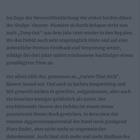
Im Zuge der Neuveröffentlichung der ersten beiden Alben
der Sludge-Groove-Pioniere 16 durch Relapse steht nun
auch „Drop Out“ aus dem Jahr 1996 wieder in den Regalen.
Wo das Debüt noch sehr ursprünglich tönte und auf eine
ordentliche Portion Feedback und Verzerrung setzte,
schlägt der drei Jahre später erschienene Nachfolger etwas
gemäßigtere Töne an.
Vor allem fällt der, gemessen an „Curves That Kick“,
klarere Sound auf. Und auch in Sachen Songwriting und
Stil generell wirken 16 gereifter, aufgeräumter, aber auch
ein bisschen weniger gefährlich als zuvor. Der
erschütternde Groove des Debüts ist einem etwas
gesetzteren Stoner Rock gewichen, in dem zwar das
enorme Aggressionspotenzial der Band noch genügend
Platz findet, aber nicht mehr so ungemein fies
daherkommt. Auch lässt sich mehr und mehr Einfluss des