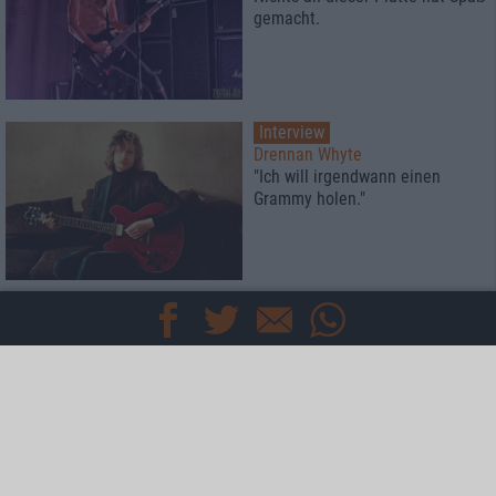
gemacht.
Interview
Drennan Whyte
"Ich will irgendwann einen
Grammy holen."
Mehr
Specials
Interviews
News
TEAM
KONTAKT
IMPRESSUM
DATENSCHUTZ