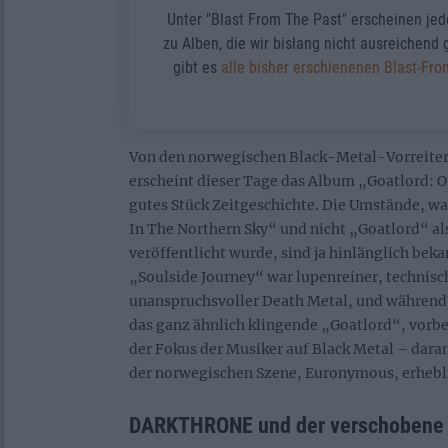
Unter "Blast From The Past" erscheinen je
zu Alben, die wir bislang nicht ausreichend
gibt es
alle bisher erschienenen Blast-Fr
Von den norwegischen Black-Metal-Vorrei
erscheint dieser Tage das Album „Goatlord: O
gutes Stück Zeitgeschichte. Die Umstände, wa
In The Northern Sky“ und nicht „Goatlord“ a
veröffentlicht wurde, sind ja hinlänglich beka
„Soulside Journey“ war lupenreiner, technisc
unanspruchsvoller Death Metal, und während 
das ganz ähnlich klingende „Goatlord“, vorbe
der Fokus der Musiker auf Black Metal – daran
der norwegischen Szene, Euronymous, erhebli
DARKTHRONE und der verschobene