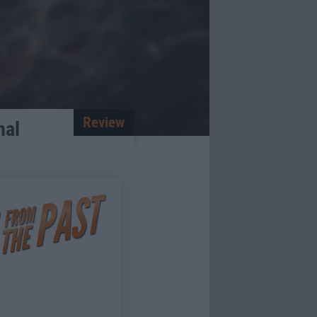
Review
nal