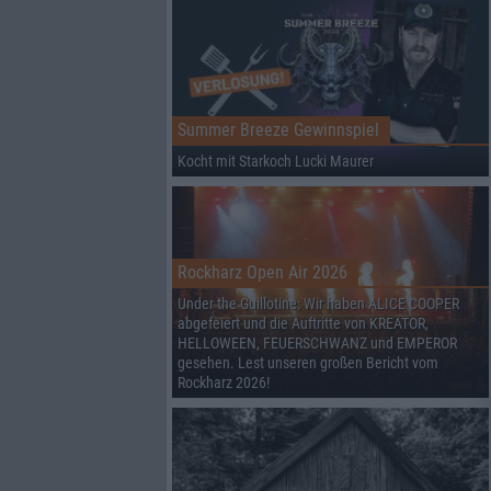
Summer Breeze Gewinnspiel
Kocht mit Starkoch Lucki Maurer
Rockharz Open Air 2026
Under the Guillotine: Wir haben ALICE COOPER
abgefeiert und die Auftritte von KREATOR,
HELLOWEEN, FEUERSCHWANZ und EMPEROR
gesehen. Lest unseren großen Bericht vom
Rockharz 2026!