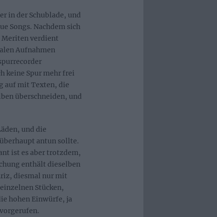
r in der Schublade, und
eue Songs. Nachdem sich
Meriten verdient
ntalen Aufnahmen
spurrecorder
 keine Spur mehr frei
 auf mit Texten, die
Alben überschneiden, und
Läden, und die
überhaupt antun sollte.
nt ist es aber trotzdem,
chung enthält dieselben
iz, diesmal nur mit
einzelnen Stücken,
die hohen Einwürfe, ja
rvorgerufen.