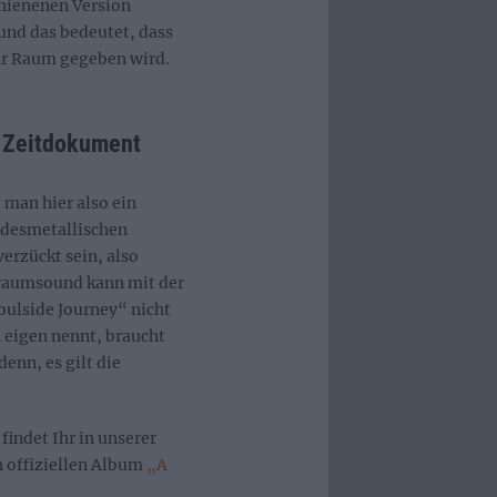
chienenen Version
 und das bedeutet, dass
r Raum gegeben wird.
in Zeitdokument
 man hier also ein
odesmetallischen
erzückt sein, also
eraumsound kann mit der
ulside Journey“ nicht
n eigen nennt, braucht
enn, es gilt die
indet Ihr in unserer
 offiziellen Album
„A