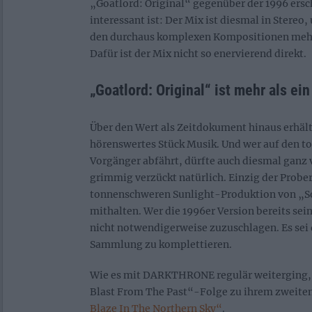
„Goatlord: Original“ gegenüber der 1996 ers
interessant ist: Der Mix ist diesmal in Stereo,
den durchaus komplexen Kompositionen meh
Dafür ist der Mix nicht so enervierend direkt.
„Goatlord: Original“ ist mehr als e
Über den Wert als Zeitdokument hinaus erhält
hörenswertes Stück Musik. Und wer auf den t
Vorgänger abfährt, dürfte auch diesmal ganz v
grimmig verzückt natürlich. Einzig der Prob
tonnenschweren Sunlight-Produktion von „So
mithalten. Wer die 1996er Version bereits sei
nicht notwendigerweise zuzuschlagen. Es sei d
Sammlung zu komplettieren.
Wie es mit DARKTHRONE regulär weiterging, f
Blast From The Past“-Folge zu ihrem zweiten
Blaze In The Northern Sky“
.