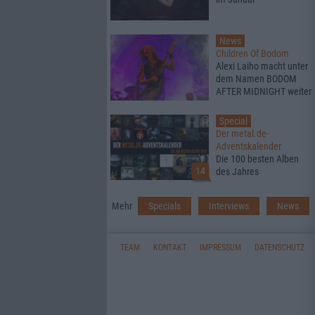
News
Children Of Bodom
Alexi Laiho macht unter
dem Namen BODOM
AFTER MIDNIGHT weiter
Special
Der metal.de-
Adventskalender
Die 100 besten Alben
14
des Jahres
Mehr
Specials
Interviews
News
TEAM
KONTAKT
IMPRESSUM
DATENSCHUTZ