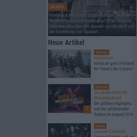
Iskandr
Vom Black Metal zum Doom Rock zum Neofolk-
Ambient-Soundtrack: Kreativkopf Omar verrät im
Interview alles über den Wandel von ISKANDR und
die Entstehung von "Sacraal".
Neue Artikel
Special
Insomnium
metal.de goes Finnland
für "Heart Like A Grave"
Special
Der große metal.de-
Monatsrückblick
Die größten Highlights
7
und die schlimmsten
Gurken im August 2019
News
Omnium Gatherum