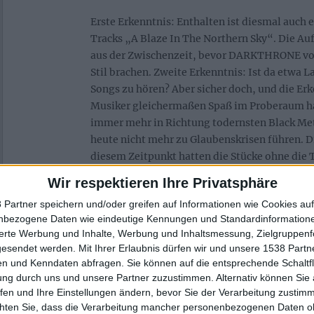
Erste Erkenntnis: Enthalten ist diesmal auch 
Tracks „A Blaze In The Northern Sky“. Die 
aus der Zwischenzeit, bevor DARKTHRONE vol
Stil brachen. Zweite Erkenntnis: Ist da etwa 
Songs zu hören? Aber sicher doch, und die Erk
Musiker gleichermaßen Spaß im Proberaum ha
immer mehr in Richtung todernsten Black Meta
heute nicht mehr zu Glaubenskrisen führen. D
diesem Zeitpunkt hatten die Stücke ohne die 
Arbeitstitel. „Rex“ heißt hier „Phantasm“, 
Wir respektieren Ihre Privatsphäre
hört auf den Titel „Hearses“, „Black Daimon“
 Partner speichern und/oder greifen auf Informationen wie Cookies au
fort.
nbezogene Daten wie eindeutige Kennungen und Standardinformatione
sierte Werbung und Inhalte, Werbung und Inhaltsmessung, Zielgruppen
Drei Erkenntnisse
gesendet werden.
Mit Ihrer Erlaubnis dürfen wir und unsere 1538 Part
n und Kenndaten abfragen. Sie können auf die entsprechende Schaltfl
ung durch uns und unsere Partner zuzustimmen. Alternativ können Sie au
Erstaunlich ist nach wie vor, wie heimtückisc
fen und Ihre Einstellungen ändern, bevor Sie der Verarbeitung zustim
klingt: Bruch mit Death Metal hin und her, das 
chten Sie, dass die Verarbeitung mancher personenbezogenen Daten oh