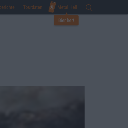
berichte
Tourdaten
Metal Hell
Bier her!