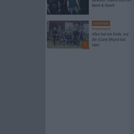
Gewinnt Tickets und ein
Meet & Greet!
Interview
Insomnium
Alles hat ein Ende, nur
die (Curry-)Wurst hat
1
zwei