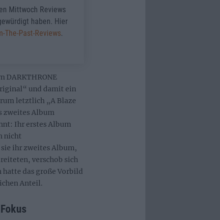
den Mittwoch Reviews
 gewürdigt haben. Hier
om-The-Past-Reviews
.
tern DARKTHRONE
riginal“ und damit ein
rum letztlich „A Blaze
ls zweites Album
nnt: Ihr erstes Album
h nicht
sie ihr zweites Album,
reiteten, verschob sich
 hatte das große Vorbild
chen Anteil.
 Fokus