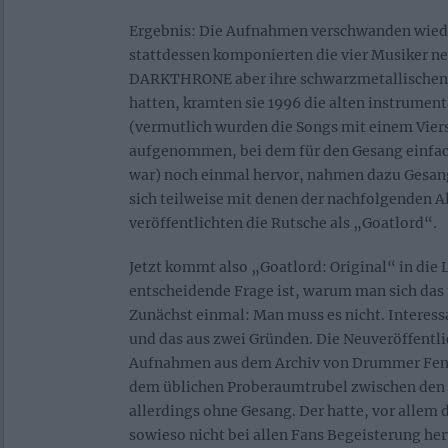
Ergebnis: Die Aufnahmen verschwanden wiede
stattdessen komponierten die vier Musiker n
DARKTHRONE aber ihre schwarzmetallischen 
hatten, kramten sie 1996 die alten instrume
(vermutlich wurden die Songs mit einem Vier
aufgenommen, bei dem für den Gesang einfach
war) noch einmal hervor, nahmen dazu Gesang
sich teilweise mit denen der nachfolgenden 
veröffentlichten die Rutsche als „Goatlord“.
Jetzt kommt also „Goatlord: Original“ in die 
entscheidende Frage ist, warum man sich das 
Zunächst einmal: Man muss es nicht. Interessa
und das aus zwei Gründen. Die Neuveröffentli
Aufnahmen aus dem Archiv von Drummer Fenr
dem üblichen Proberaumtrubel zwischen den 
allerdings ohne Gesang. Der hatte, vor allem 
sowieso nicht bei allen Fans Begeisterung he