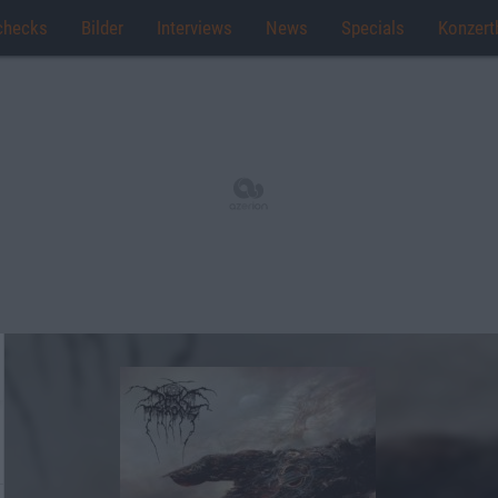
checks
Bilder
Interviews
News
Specials
Konzert