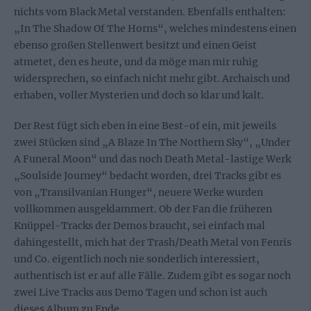
nichts vom Black Metal verstanden. Ebenfalls enthalten:
„In The Shadow Of The Horns“, welches mindestens einen
ebenso großen Stellenwert besitzt und einen Geist
atmetet, den es heute, und da möge man mir ruhig
widersprechen, so einfach nicht mehr gibt. Archaisch und
erhaben, voller Mysterien und doch so klar und kalt.
Der Rest fügt sich eben in eine Best-of ein, mit jeweils
zwei Stücken sind „A Blaze In The Northern Sky“, „Under
A Funeral Moon“ und das noch Death Metal-lastige Werk
„Soulside Journey“ bedacht worden, drei Tracks gibt es
von „Transilvanian Hunger“, neuere Werke wurden
vollkommen ausgeklammert. Ob der Fan die früheren
Knüppel-Tracks der Demos braucht, sei einfach mal
dahingestellt, mich hat der Trash/Death Metal von Fenris
und Co. eigentlich noch nie sonderlich interessiert,
authentisch ist er auf alle Fälle. Zudem gibt es sogar noch
zwei Live Tracks aus Demo Tagen und schon ist auch
dieses Album zu Ende.