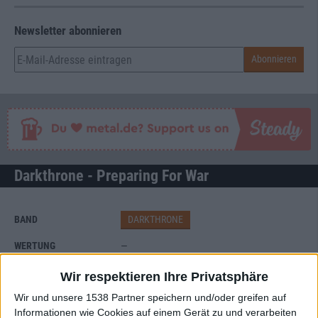
Newsletter abonnieren
Darkthrone - Preparing For War
BAND
DARKTHRONE
WERTUNG
—
USER-WERTUNG
7
/
10
Wir respektieren Ihre Privatsphäre
STILE
BLACK METAL
Wir und unsere 1538 Partner speichern und/oder greifen auf
ANZAHL SONGS
15
Informationen wie Cookies auf einem Gerät zu und verarbeiten