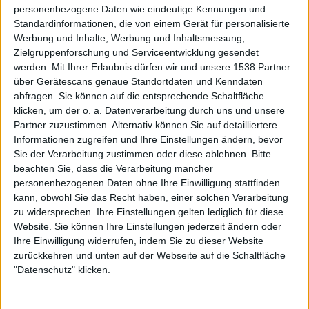
STILE
PROGRESSIVE ROCK/METAL
personenbezogene Daten wie eindeutige Kennungen und
ANZAHL SONGS
10
Standardinformationen, die von einem Gerät für personalisierte
Werbung und Inhalte, Werbung und Inhaltsmessung,
SPIELDAUER
46:39
Zielgruppenforschung und Serviceentwicklung gesendet
RELEASE
2008-06-07
werden.
Mit Ihrer Erlaubnis dürfen wir und unsere 1538 Partner
über Gerätescans genaue Standortdaten und Kenndaten
LABEL
CANDLELIGHT RECORDS
abfragen. Sie können auf die entsprechende Schaltfläche
klicken, um der o. a. Datenverarbeitung durch uns und unsere
Partner zuzustimmen. Alternativ können Sie auf detailliertere
Informationen zugreifen und Ihre Einstellungen ändern, bevor
Sie der Verarbeitung zustimmen oder diese ablehnen.
Bitte
beachten Sie, dass die Verarbeitung mancher
personenbezogenen Daten ohne Ihre Einwilligung stattfinden
kann, obwohl Sie das Recht haben, einer solchen Verarbeitung
zu widersprechen. Ihre Einstellungen gelten lediglich für diese
Website. Sie können Ihre Einstellungen jederzeit ändern oder
Ihre Einwilligung widerrufen, indem Sie zu dieser Website
zurückkehren und unten auf der Webseite auf die Schaltfläche
"Datenschutz" klicken.