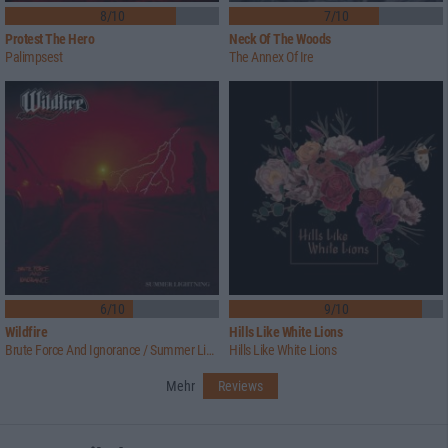
8/10
7/10
Protest The Hero
Neck Of The Woods
Palimpsest
The Annex Of Ire
6/10
9/10
Wildfire
Hills Like White Lions
Brute Force And Ignorance / Summer Lightning
Hills Like White Lions
Mehr
Reviews