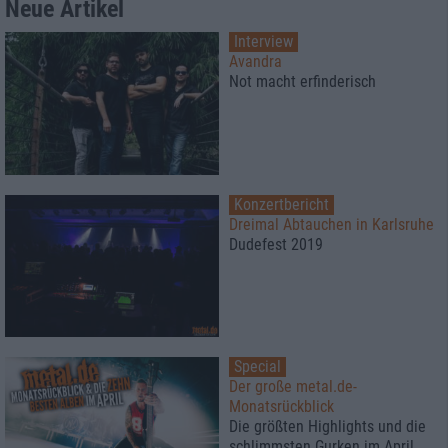
Neue Artikel
Interview
Avandra
Not macht erfinderisch
Konzertbericht
Dreimal Abtauchen in Karlsruhe
Dudefest 2019
Special
Der große metal.de-
Monatsrückblick
Die größten Highlights und die
schlimmsten Gurken im April