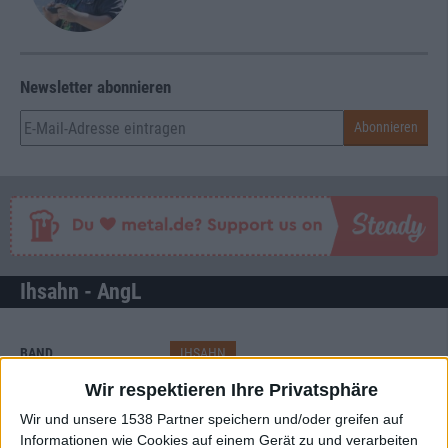
Newsletter abonnieren
Ihsahn - AngL
BAND
IHSAHN
Wir respektieren Ihre Privatsphäre
WERTUNG
9
/
10
Wir und unsere 1538 Partner speichern und/oder greifen auf
USER-WERTUNG
8
/
10
Informationen wie Cookies auf einem Gerät zu und verarbeiten