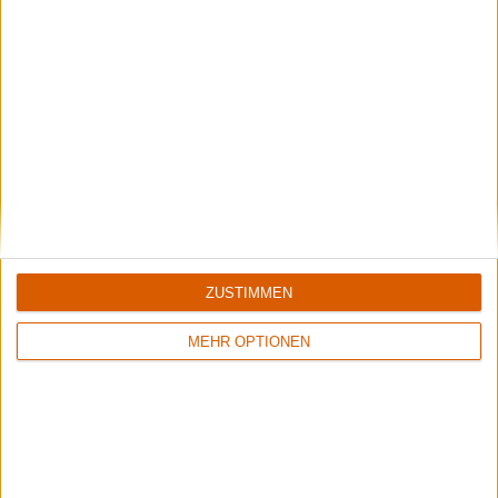
Ihsahn
Interview zu "After"
ZUSTIMMEN
MEHR OPTIONEN
Interview
Ihsahn
Ihsahn