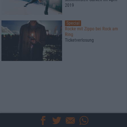
2019
Special
Rocke mit Zippo bei Rock am
Ring
Ticketverlosung