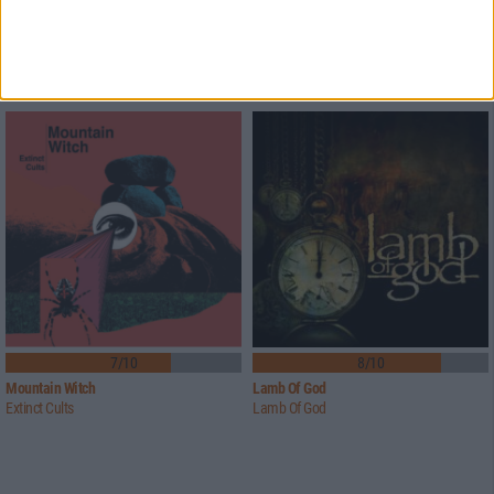
4
8/10
6/10
Airbag
Orgöne
A Day At The Beach
Mos/Fet
7/10
8/10
Mountain Witch
Lamb Of God
Extinct Cults
Lamb Of God