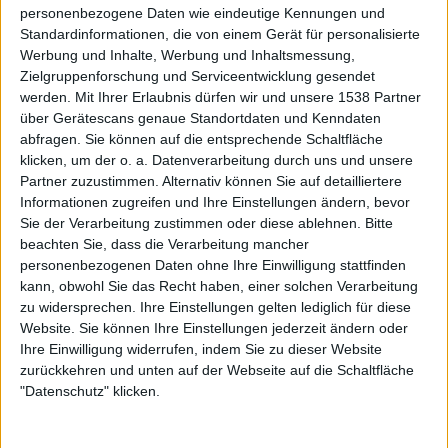
personenbezogene Daten wie eindeutige Kennungen und
Standardinformationen, die von einem Gerät für personalisierte
Werbung und Inhalte, Werbung und Inhaltsmessung,
Zielgruppenforschung und Serviceentwicklung gesendet
werden.
Mit Ihrer Erlaubnis dürfen wir und unsere 1538 Partner
LONG DISTANCE CALLING (2019)
über Gerätescans genaue Standortdaten und Kenndaten
abfragen. Sie können auf die entsprechende Schaltfläche
Damit gehören also auch LONG DISTANCE CALLING zu
klicken, um der o. a. Datenverarbeitung durch uns und unsere
Partner zuzustimmen. Alternativ können Sie auf detailliertere
den gestandenen „Theater-Rock-Bands“. Auf ihrer
Informationen zugreifen und Ihre Einstellungen ändern, bevor
kleinen, aber feinen „Stummfilm“-Tour 2019 – die mit
Sie der Verarbeitung zustimmen oder diese ablehnen.
Bitte
ausverkauften Shows zu Recht großen Anklang fand –
beachten Sie, dass die Verarbeitung mancher
machte man auch in der Kulturkirche in Hamburg Station.
personenbezogenen Daten ohne Ihre Einwilligung stattfinden
Und glücklicherweise wurde eben dieser Auftritt in Bild
kann, obwohl Sie das Recht haben, einer solchen Verarbeitung
und Ton festgehalten: „Stummfilm – Live From Hamburg
zu widersprechen. Ihre Einstellungen gelten lediglich für diese
/ A Seats & Sounds Show“ ist das Ergebnis. So beginnt die
Website. Sie können Ihre Einstellungen jederzeit ändern oder
Ihre Einwilligung widerrufen, indem Sie zu dieser Website
wunderbar zusammengestellte Setlist dieses Auftritts mit
zurückkehren und unten auf der Webseite auf die Schaltfläche
dem toughen „Into The Black Wide Open“ und einem
"Datenschutz" klicken.
startenden Flugzeug auf der Videoleinwand. Knapp zwei
Stunden wird die folgende Reise andauern, vollgepackt
mit den Klassikern aus dem Katalog der Band über die