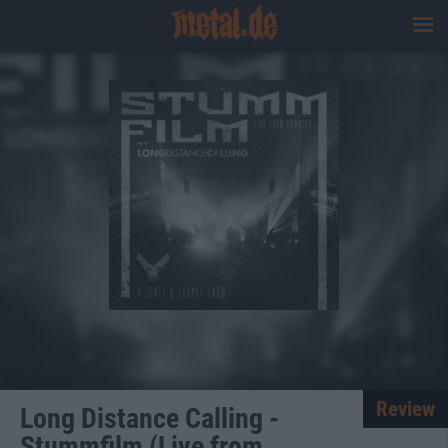
Review
Long Distance Calling -
Stummfilm (Live from