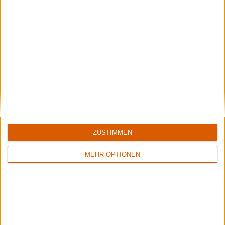
Review
Review
8/10
8/10
Long Distance Calling
Long Distance Calling
und Leech
Satellite Bay
090208 (Split-EP)
Weitere Artikel zu Long Distance Calling
ZUSTIMMEN
MEHR OPTIONEN