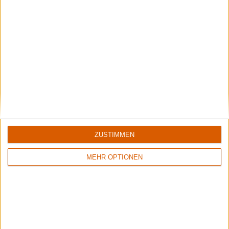
Interview
Long Distance Calling
"Wir hatten wirklich gar nichts!"
ZUSTIMMEN
MEHR OPTIONEN
Special
metal.de
Die besten Alben aus dem 2020er Soundcheck