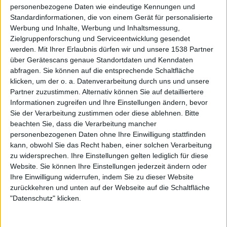
personenbezogene Daten wie eindeutige Kennungen und
Galerie mit 34 Bildern: Long Distance Calling – 15 Years „Avoid The
Standardinformationen, die von einem Gerät für personalisierte
Light“ Anniversary Shows 2024 in Stuttgart
Werbung und Inhalte, Werbung und Inhaltsmessung,
Zielgruppenforschung und Serviceentwicklung gesendet
werden.
Mit Ihrer Erlaubnis dürfen wir und unsere 1538 Partner
über Gerätescans genaue Standortdaten und Kenndaten
abfragen. Sie können auf die entsprechende Schaltfläche
klicken, um der o. a. Datenverarbeitung durch uns und unsere
Partner zuzustimmen. Alternativ können Sie auf detailliertere
Informationen zugreifen und Ihre Einstellungen ändern, bevor
Sie der Verarbeitung zustimmen oder diese ablehnen.
Bitte
beachten Sie, dass die Verarbeitung mancher
personenbezogenen Daten ohne Ihre Einwilligung stattfinden
kann, obwohl Sie das Recht haben, einer solchen Verarbeitung
zu widersprechen. Ihre Einstellungen gelten lediglich für diese
Website. Sie können Ihre Einstellungen jederzeit ändern oder
Ihre Einwilligung widerrufen, indem Sie zu dieser Website
zurückkehren und unten auf der Webseite auf die Schaltfläche
"Datenschutz" klicken.