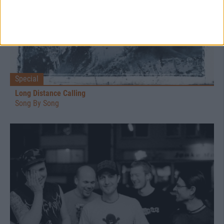
Special
Long Distance Calling
Song By Song