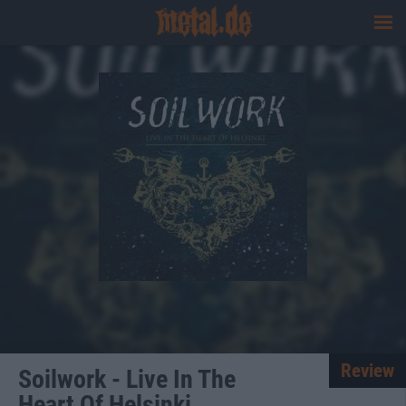
Review
Soilwork - Live In The
Heart Of Helsinki