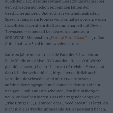
durch den Fakt, dass die stetigen Besetzungswechsel bei
den Schweden nun schon seit einigen Jahren der
Geschichte anhören. Und auch aus dem hühnenhaften
Speed ist längst ein Fronter von Format geworden, woran
rückblickend vor allem die Zusammenarbeit mit Devin
Townsend – seinerzeit bei den Aufnahmen zum
SOILWORK-Meilenstein „
Natural Born Chaos
“ – großen
Anteil hat, wie Strid immer wieder betont.
Satte 20 Jahre mussten sich die Fans der Schweden am
Ende für die erste Live-DVD aus dem Hause SOILWORK
gedulden. Dass „Live In The Heart Of Helsinki“ erst jetzt
das Licht der Welt erblickt, birgt aber natürlich auch
Vorteile: Die Schweden sind mittlerweile bestens
aufeinander eingespielt und können zudem aus einem
riesigen Fundus an Hits schöpfen, den ihre bisherigen
neun Studioalben bieten. Dass überragende Songs wie
„The Bringer“, „Distance“ oder „Needlefeast“ es letztlich
nicht in die 23 Tracks umfassende Setlist geschafft haben,