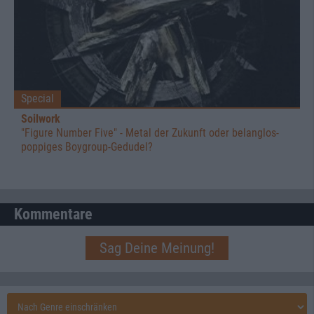
Special
Soilwork
"Figure Number Five" - Metal der Zukunft oder belanglos-
poppiges Boygroup-Gedudel?
Kommentare
Sag Deine Meinung!