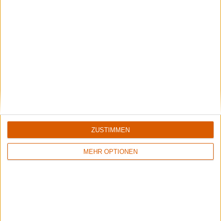
Review
20
Review
9
9/10
7/10
Soilwork
Soilwork
The Panic Broadcast
Sworn To A Great Divide
ZUSTIMMEN
MEHR OPTIONEN
Review
13
Review
17
9/10
9/10
Soilwork
Soilwork
Stabbing The Drama
Natural Born Chaos