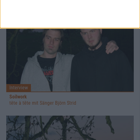
Interview
Soilwork
tête à tête mit Sänger Björn Strid