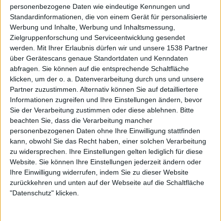
personenbezogene Daten wie eindeutige Kennungen und
hektischen Wackelschwenks oder übertriebenen
Standardinformationen, die von einem Gerät für personalisierte
Nahaufnahmen, sondern richtet den Fokus auf das
Werbung und Inhalte, Werbung und Inhaltsmessung,
Wesentliche: Bühne, Band und einen guten Sound. Auch
Zielgruppenforschung und Serviceentwicklung gesendet
der Einstieg in die Show ist angenehm nüchtern gehalten:
werden.
Mit Ihrer Erlaubnis dürfen wir und unsere 1538 Partner
Kein pompöses Intro, keine Selbstbeweiräucherung, keine
über Gerätescans genaue Standortdaten und Kenndaten
minutenlangen Sprechchöre – einfach nur ein wunderbar
abfragen. Sie können auf die entsprechende Schaltfläche
knackig vorgetragenes „This Momentary Bliss“ (vom
klicken, um der o. a. Datenverarbeitung durch uns und unsere
Partner zuzustimmen. Alternativ können Sie auf detailliertere
aktuellen Doppelalbum „
The Living Infinite
„). Stark.
Informationen zugreifen und Ihre Einstellungen ändern, bevor
Sie der Verarbeitung zustimmen oder diese ablehnen.
Bitte
Spätestens beim folgenden „Like The Average Stalker“
beachten Sie, dass die Verarbeitung mancher
(vom Breakthrough-Album „
A Predator’s Portrait
„)
personenbezogenen Daten ohne Ihre Einwilligung stattfinden
laufen dem Fan dann die ersten Sabbertropfen aus dem
kann, obwohl Sie das Recht haben, einer solchen Verarbeitung
Mundwinkel – richtig Fahrt nimmt die Veranstaltung aber
zu widersprechen. Ihre Einstellungen gelten lediglich für diese
erst mit dem anschließenden Song auf: „Overload“ vom
Website. Sie können Ihre Einstellungen jederzeit ändern oder
vermeintlich eigentlich schwächsten SOILWORK-Album
Ihre Einwilligung widerrufen, indem Sie zu dieser Website
zurückkehren und unten auf der Webseite auf die Schaltfläche
„
Figure Number Five
“ wird von Strid und Kollegen mit
"Datenschutz" klicken.
einem dermaßen fettem Groove serviert, dass es
spätestens jetzt kein Halten mehr gibt. In der Folge feuern
die hör- und sichtbar gut aufgelegten Schweden eine