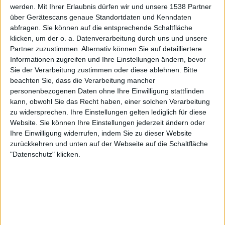
werden.
Mit Ihrer Erlaubnis dürfen wir und unsere 1538 Partner
über Gerätescans genaue Standortdaten und Kenndaten
abfragen. Sie können auf die entsprechende Schaltfläche
klicken, um der o. a. Datenverarbeitung durch uns und unsere
Partner zuzustimmen. Alternativ können Sie auf detailliertere
Newsletter abonnieren
Informationen zugreifen und Ihre Einstellungen ändern, bevor
Sie der Verarbeitung zustimmen oder diese ablehnen.
Bitte
beachten Sie, dass die Verarbeitung mancher
personenbezogenen Daten ohne Ihre Einwilligung stattfinden
kann, obwohl Sie das Recht haben, einer solchen Verarbeitung
zu widersprechen. Ihre Einstellungen gelten lediglich für diese
Website. Sie können Ihre Einstellungen jederzeit ändern oder
Ihre Einwilligung widerrufen, indem Sie zu dieser Website
zurückkehren und unten auf der Webseite auf die Schaltfläche
"Datenschutz" klicken.
Solitary Experiments - Compendium 2
BAND
SOLITARY EXPERIMENTS
WERTUNG
8
/
10