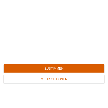
Iskandr
Vom Black Metal zum Doom Rock zum Neofolk-Ambient-Soundtrack:
Kreativkopf Omar verrät im Interview alles über den Wandel von ISKANDR
und die Entstehung von "Sacraal".
Aktuelle Reviews
ZUSTIMMEN
MEHR OPTIONEN
10
6/10
6/10
Emptiness
The Amenta
Vide
Revelator