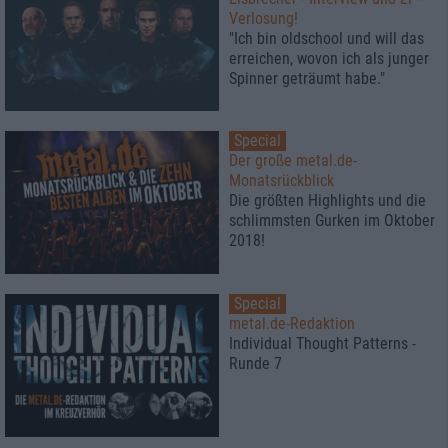
Verlosung!
"Ich bin oldschool und will das
erreichen, wovon ich als junger
Spinner geträumt habe."
Special
Der große metal.de-
Monatsrückblick
Die größten Highlights und die
schlimmsten Gurken im Oktober
2018!
Special
metal.de-Redaktion
Individual Thought Patterns -
Runde 7