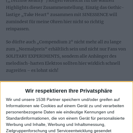
(„Terrible Reality“) sorgen vielleicht für die wahren
Highlights dieser Zusammenstellung. Einzig das Gothic-
lastige „Take Heart“ zusammen mit SINESSENCE will
zumindest für meine Ohren hier nicht so richtig
reinpassen.
So dürfte auch „Compendium 2“ nicht mehr all zu lange
zum „Normalpreis“ erhältlich sein und nicht nur Fans von
SOLITARY EXPERIMENTS, sondern alle Anhänger des
melodisch-harten Elektros sollten hier wirklich schnell
zugreifen – es lohnt sich!
Wir respektieren Ihre Privatsphäre
Zur Startseite
Wir und unsere 1538 Partner speichern und/oder greifen auf
Informationen wie Cookies auf einem Gerät zu und verarbeiten
personenbezogene Daten wie eindeutige Kennungen und
23.11.2010
Standardinformationen, die von einem Gerät für personalisierte
Werbung und Inhalte, Werbung und Inhaltsmessung,
Alex
Zielgruppenforschung und Serviceentwicklung gesendet