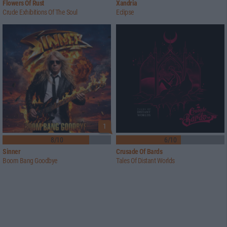
Flowers Of Rust
Xandria
Crude Exhibitions Of The Soul
Eclipse
1
8/10
6/10
Sinner
Crusade Of Bards
Boom Bang Goodbye
Tales Of Distant Worlds