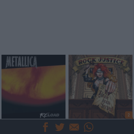
2
Keine Wertung
8/10
Metallica
Rock Justice