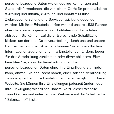
personenbezogene Daten wie eindeutige Kennungen und
die Band legt ein solides Fundament für die Geschichten,
Standardinformationen, die von einem Gerät für personalisierte
die uns VARG erzählen wollen, ab.
Werbung und Inhalte, Werbung und Inhaltsmessung,
Zielgruppenforschung und Serviceentwicklung gesendet
„Ewige Wacht“ rangiert in etwa auf dem
werden.
Mit Ihrer Erlaubnis dürfen wir und unsere 1538 Partner
Niveau seines Vorgängers
über Gerätescans genaue Standortdaten und Kenndaten
abfragen. Sie können auf die entsprechende Schaltfläche
klicken, um der o. a. Datenverarbeitung durch uns und unsere
Wer mit VARG bisher nicht warm geworden ist, wird es
Partner zuzustimmen. Alternativ können Sie auf detailliertere
auch mit „Ewige Wacht“ nicht werden. Insgesamt ist die
Informationen zugreifen und Ihre Einstellungen ändern, bevor
qualitative Schwingung zwischen den Songs größer als
Sie der Verarbeitung zustimmen oder diese ablehnen.
Bitte
noch bei „Zeichen“. Die erste Hälfte des Albums hat ein
beachten Sie, dass die Verarbeitung mancher
paar Anlaufschwierigkeiten, dafür wird man mit einer
personenbezogenen Daten ohne Ihre Einwilligung stattfinden
kann, obwohl Sie das Recht haben, einer solchen Verarbeitung
ziemlich guten zweiten Seite belohnt. Damit kommen wir
zu widersprechen. Ihre Einstellungen gelten lediglich für diese
insgesamt bei ungefähr der gleichen Summe wie beim
Website. Sie können Ihre Einstellungen jederzeit ändern oder
Vorgänger raus und schauen gespannt, wie es mit der Band
Ihre Einwilligung widerrufen, indem Sie zu dieser Website
in Zukunft weitergehen wird.
zurückkehren und unten auf der Webseite auf die Schaltfläche
"Datenschutz" klicken.