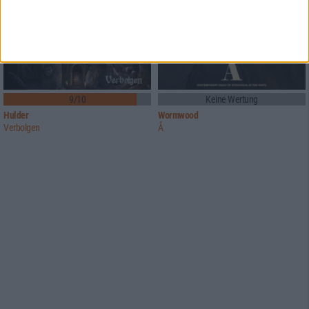
9/10
Keine Wertung
Hulder
Wormwood
Verbolgen
Å