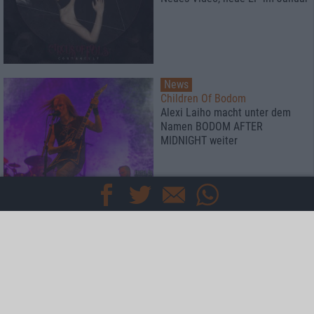
News
Children Of Bodom
Alexi Laiho macht unter dem
Namen BODOM AFTER
MIDNIGHT weiter
Special
Der metal.de-Adventskalender
Die 100 besten Alben des Jahres
14