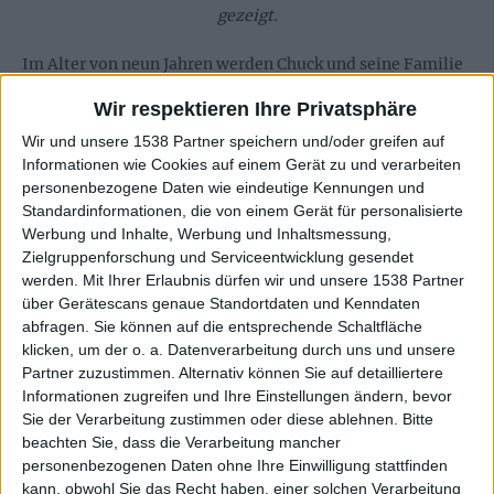
gezeigt.
Im Alter von neun Jahren werden Chuck und seine Familie
aus ihrem Idyll gerissen, als Chucks älterer Bruder Frank
Wir respektieren Ihre Privatsphäre
auf dem Heimweg tödlich mit dem Auto verunglückt.
Wir und unsere 1538 Partner speichern und/oder greifen auf
Chuck stand Frank sehr nahe, sein Tod nimmt ihn sehr mit.
Informationen wie Cookies auf einem Gerät zu und verarbeiten
Um ihn von dem tragischen Verlust abzulenken und ihn zu
personenbezogene Daten wie eindeutige Kennungen und
beschäftigen, schenken ihm seine Eltern eine Gitarre und
Standardinformationen, die von einem Gerät für personalisierte
schicken ihn in den Gitarrenunterricht. Es macht ihm Spaß
Werbung und Inhalte, Werbung und Inhaltsmessung,
und er lernt schnell. Etwa ein halbes Jahr hat er Unterricht
Zielgruppenforschung und Serviceentwicklung gesendet
an der Musikschule. Als er dort allerdings „Mary Had A
werden.
Mit Ihrer Erlaubnis dürfen wir und unsere 1538 Partner
Little Lamb“ spielen soll, versteht Chuck keinen Spaß
über Gerätescans genaue Standortdaten und Kenndaten
abfragen. Sie können auf die entsprechende Schaltfläche
mehr und schmeißt den Unterricht hin. „Das war OK für
klicken, um der o. a. Datenverarbeitung durch uns und unsere
uns“, sagt seine Mutter dazu. „Kurze Zeit nachdem er den
Partner zuzustimmen. Alternativ können Sie auf detailliertere
Unterricht verlassen hatte, entdeckte er bei einem
Informationen zugreifen und Ihre Einstellungen ändern, bevor
Garagenflohmarkt eine elektrische Gitarre. Er bat mich, sie
Sie der Verarbeitung zustimmen oder diese ablehnen.
Bitte
ihm zu kaufen und ich schenkte sie ihm. Ich habe schnell
beachten Sie, dass die Verarbeitung mancher
bemerkt, dass das Ding ja auch einen Verstärker braucht!“
personenbezogenen Daten ohne Ihre Einwilligung stattfinden
Ausgestattet mit seiner ersten E-Gitarre macht Chuck als
kann, obwohl Sie das Recht haben, einer solchen Verarbeitung