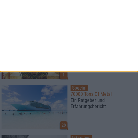
Monatsrückblick
Die größten Highlights im
September 2019
1
Special
metal.de & Nuclear Blast
präsentieren den Countdown zur
MTV Headbangers Ball Tour
2019
1
Special
70000 Tons Of Metal
Ein Ratgeber und
Erfahrungsbericht
28