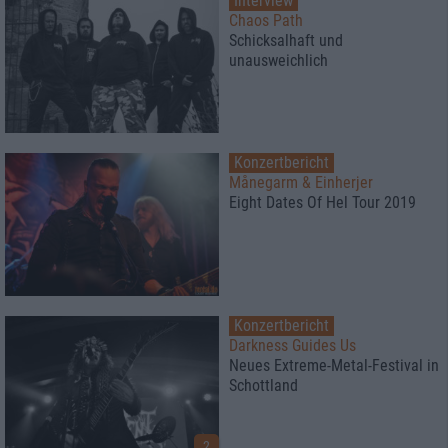
Interview
Chaos Path
Schicksalhaft und
unausweichlich
Konzertbericht
Månegarm & Einherjer
Eight Dates Of Hel Tour 2019
Konzertbericht
Darkness Guides Us
Neues Extreme-Metal-Festival in
Schottland
2