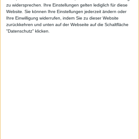
zu widersprechen. Ihre Einstellungen gelten lediglich für diese
Autodidakt weiter und bringt sich das Gitarrespielen
Website. Sie können Ihre Einstellungen jederzeit ändern oder
fortan selber bei.
Ihre Einwilligung widerrufen, indem Sie zu dieser Website
zurückkehren und unten auf der Webseite auf die Schaltfläche
"Datenschutz" klicken.
Galerie mit 15 Bildern: Death - Death To All Tour 2013