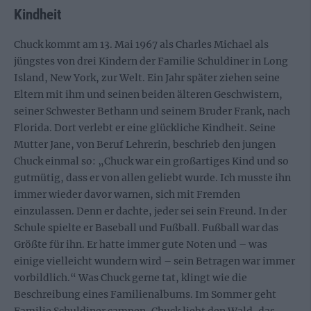
Kindheit
Chuck kommt am 13. Mai 1967 als Charles Michael als
jüngstes von drei Kindern der Familie Schuldiner in Long
Island, New York, zur Welt. Ein Jahr später ziehen seine
Eltern mit ihm und seinen beiden älteren Geschwistern,
seiner Schwester Bethann und seinem Bruder Frank, nach
Florida. Dort verlebt er eine glückliche Kindheit. Seine
Mutter Jane, von Beruf Lehrerin, beschrieb den jungen
Chuck einmal so: „Chuck war ein großartiges Kind und so
gutmütig, dass er von allen geliebt wurde. Ich musste ihn
immer wieder davor warnen, sich mit Fremden
einzulassen. Denn er dachte, jeder sei sein Freund. In der
Schule spielte er Baseball und Fußball. Fußball war das
Größte für ihn. Er hatte immer gute Noten und – was
einige vielleicht wundern wird – sein Betragen war immer
vorbildlich.“ Was Chuck gerne tat, klingt wie die
Beschreibung eines Familienalbums. Im Sommer geht