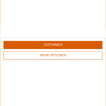
Weitere Artikel zu Death
ZUSTIMMEN
MEHR OPTIONEN
Special
Die 10 ...