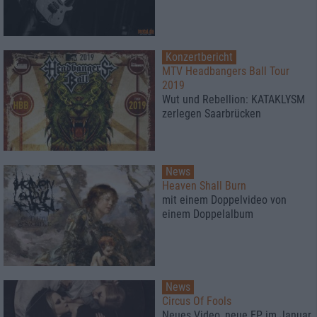
Konzertbericht
MTV Headbangers Ball Tour
2019
Wut und Rebellion: KATAKLYSM
zerlegen Saarbrücken
News
Heaven Shall Burn
mit einem Doppelvideo von
einem Doppelalbum
News
Circus Of Fools
Neues Video, neue EP im Januar