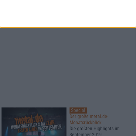
1
Special
Der große metal.de-
Monatsrückblick
Die größten Highlights im
September 2019