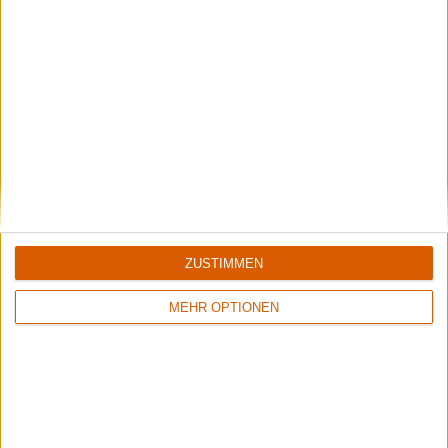
Special
ZUSTIMMEN
25 Jahre - 25 Alben - 25 Songs
Heute: Oliver Di Iorio
MEHR OPTIONEN