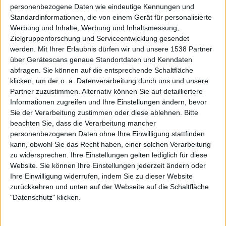
aber nicht so sehr ins Gewicht wie beim Original von 1998.
personenbezogene Daten wie eindeutige Kennungen und
Standardinformationen, die von einem Gerät für personalisierte
Lieder wie das (verhältnismäßig) direkte und treibende
Werbung und Inhalte, Werbung und Inhaltsmessung,
„Bite The Pain“, das im eingängigen Refrain
Zielgruppenforschung und Serviceentwicklung gesendet
kulminierende „Spirit Crusher“, das akustische und
werden.
Mit Ihrer Erlaubnis dürfen wir und unsere 1538 Partner
elektrische Gitarren verschmelzende Instrumental „Voice
über Gerätescans genaue Standortdaten und Kenndaten
Of The Soul“ oder das besonders komplexe „Flesh And
abfragen. Sie können auf die entsprechende Schaltfläche
The Power It Holds“ formen ein sich nach und nach
klicken, um der o. a. Datenverarbeitung durch uns und unsere
öffnendes Album voller virtuoser Riffs und furioser
Partner zuzustimmen. Alternativ können Sie auf detailliertere
Informationen zugreifen und Ihre Einstellungen ändern, bevor
Breaks. Eine Bewertung des Werks ist aber wie immer eine
Sie der Verarbeitung zustimmen oder diese ablehnen.
Bitte
Sache der persönlichen Präferenzen: Death-Metal-
beachten Sie, dass die Verarbeitung mancher
Puristen werden sowieso die roheren, weniger komplexen
personenbezogenen Daten ohne Ihre Einwilligung stattfinden
DEATH-Frühwerke à la „Leprosy“ vorziehen, andere sind
kann, obwohl Sie das Recht haben, einer solchen Verarbeitung
der Ansicht, dass DEATH zu „Human“-Zeiten mit Steve
zu widersprechen. Ihre Einstellungen gelten lediglich für diese
DiGiorgio, Paul Masvidal und Sean Reinert ihr bestes
Website. Sie können Ihre Einstellungen jederzeit ändern oder
Line-up besessen und ihren Zenit zwischen tödlichem
Ihre Einwilligung widerrufen, indem Sie zu dieser Website
zurückkehren und unten auf der Webseite auf die Schaltfläche
Vortag und der Morgenröte einer progressiven Zukunft
"Datenschutz" klicken.
erreicht hatten, wieder andere hingegen sind von den
instrumentalen Gaben des DEATH-Abschiedsgrußes
restlos begeistert und besingen eine Spielkultur und