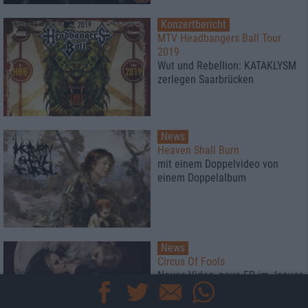
Konzertbericht
MTV Headbangers Ball Tour
2019
Wut und Rebellion: KATAKLYSM
zerlegen Saarbrücken
News
Heaven Shall Burn
mit einem Doppelvideo von
einem Doppelalbum
News
Circus Of Fools
Neues Video, neue EP im Januar