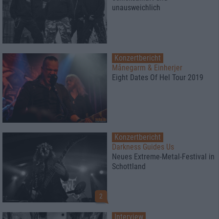
unausweichlich
Konzertbericht
Månegarm & Einherjer
Eight Dates Of Hel Tour 2019
Konzertbericht
Darkness Guides Us
Neues Extreme-Metal-Festival in
Schottland
2
Interview