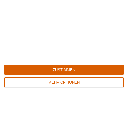
Summer Breeze Gewinnspiel
Kocht mit Starkoch Lucki Maurer
ZUSTIMMEN
MEHR OPTIONEN
Rockharz Open Air 2026
Under the Guillotine: Wir haben ALICE COOPER abgefeiert und die Auftritte
von KREATOR, HELLOWEEN, FEUERSCHWANZ und EMPEROR gesehen. Lest
unseren großen Bericht vom Rockharz 2026!