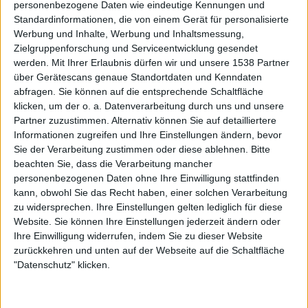
erdrückt zu werden. Der Refrain ist wieder typisch MYSTIC
personenbezogene Daten wie eindeutige Kennungen und
CIRCLE, es folgt ein sauberes Solo. Das Stück klingt mit
Standardinformationen, die von einem Gerät für personalisierte
Werbung und Inhalte, Werbung und Inhaltsmessung,
einem Schlagzeugwirbel aus.
Zielgruppenforschung und Serviceentwicklung gesendet
werden.
Mit Ihrer Erlaubnis dürfen wir und unsere 1538 Partner
04. The Grim Reaper
über Gerätescans genaue Standortdaten und Kenndaten
abfragen. Sie können auf die entsprechende Schaltfläche
Ein gespenstisches Intro mit entrückten Keyboards und
klicken, um der o. a. Datenverarbeitung durch uns und unsere
schrägen Gitarrentönen leitet „The Grim Reaper“ ein. Es
Partner zuzustimmen. Alternativ können Sie auf detailliertere
baut sich eine immer stärker werdende Spannung auf, eine
Informationen zugreifen und Ihre Einstellungen ändern, bevor
riffende Gitarre zersetzt die entrückten Töne und geht
Sie der Verarbeitung zustimmen oder diese ablehnen.
Bitte
straight vorwärts weiter. Screams und Growls wechseln
beachten Sie, dass die Verarbeitung mancher
personenbezogenen Daten ohne Ihre Einwilligung stattfinden
sich ab, der Song im uptempo weißt wieder Double-Bass
kann, obwohl Sie das Recht haben, einer solchen Verarbeitung
Wirbel auf. Dieses rotzig und rau gespielte Stück hat eine
zu widersprechen. Ihre Einstellungen gelten lediglich für diese
richtige Rock Attitüde und könnte auch als der Rock’n’Roll
Website. Sie können Ihre Einstellungen jederzeit ändern oder
Song bezeichnet werden. Nach zweimaliger Wiederholung
Ihre Einwilligung widerrufen, indem Sie zu dieser Website
folgt ein Break, und „The Grim Reaper“ baut sich langsam
zurückkehren und unten auf der Webseite auf die Schaltfläche
wieder auf pumpenden Double-Bass auf, schwere
"Datenschutz" klicken.
doomige Riffs nehmen wieder die Geschwindigkeit raus,
einige Obertöne wurden eingebaut.