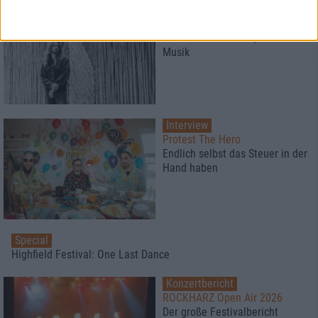
Interview
Iskandr
Erst kommt das Bild, dann die
Musik
Interview
Protest The Hero
Endlich selbst das Steuer in der
Hand haben
Special
Highfield Festival: One Last Dance
Konzertbericht
ROCKHARZ Open Air 2026
Der große Festivalbericht