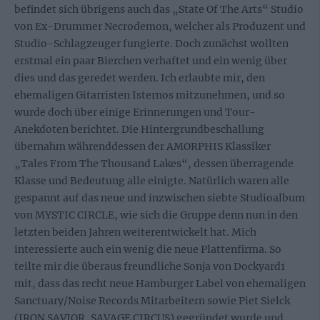
befindet sich übrigens auch das „State Of The Arts“ Studio
von Ex-Drummer Necrodemon, welcher als Produzent und
Studio-Schlagzeuger fungierte. Doch zunächst wollten
erstmal ein paar Bierchen verhaftet und ein wenig über
dies und das geredet werden. Ich erlaubte mir, den
ehemaligen Gitarristen Isternos mitzunehmen, und so
wurde doch über einige Erinnerungen und Tour-
Anekdoten berichtet. Die Hintergrundbeschallung
übernahm währenddessen der AMORPHIS Klassiker
„Tales From The Thousand Lakes“, dessen überragende
Klasse und Bedeutung alle einigte. Natürlich waren alle
gespannt auf das neue und inzwischen siebte Studioalbum
von MYSTIC CIRCLE, wie sich die Gruppe denn nun in den
letzten beiden Jahren weiterentwickelt hat. Mich
interessierte auch ein wenig die neue Plattenfirma. So
teilte mir die überaus freundliche Sonja von Dockyard1
mit, dass das recht neue Hamburger Label von ehemaligen
Sanctuary/Noise Records Mitarbeitern sowie Piet Sielck
(IRON SAVIOR, SAVAGE CIRCUS) gegründet wurde und