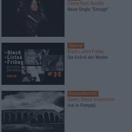
Emma Ruth Rundle
Neue Single "Enough"
Special
Black Listed Friday
Die 6+6+6 der Woche
Konzertbericht
Opeth, Blood Incantation
live in Pompeji