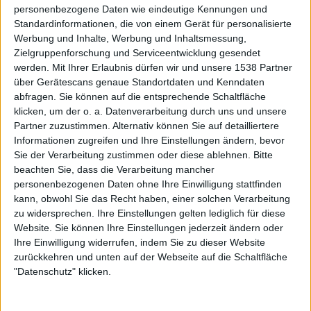
personenbezogene Daten wie eindeutige Kennungen und
Nach Genres filtern
►︎
Standardinformationen, die von einem Gerät für personalisierte
Werbung und Inhalte, Werbung und Inhaltsmessung,
Zielgruppenforschung und Serviceentwicklung gesendet
werden.
Mit Ihrer Erlaubnis dürfen wir und unsere 1538 Partner
über Gerätescans genaue Standortdaten und Kenndaten
abfragen. Sie können auf die entsprechende Schaltfläche
In Extremo auf Tour
klicken, um der o. a. Datenverarbeitung durch uns und unsere
metal.de präsentiert
In Extremo – Carpe Noctem BurgenTour 2026
Partner zuzustimmen. Alternativ können Sie auf detailliertere
14.08.26
In Extremo
Informationen zugreifen und Ihre Einstellungen ändern, bevor
Festung Ehrenbreitstein, Koblenz
Sie der Verarbeitung zustimmen oder diese ablehnen.
Bitte
beachten Sie, dass die Verarbeitung mancher
metal.de präsentiert
In Extremo – Carpe Noctem BurgenTour 2026
personenbezogenen Daten ohne Ihre Einwilligung stattfinden
28.08.26
In Extremo
kann, obwohl Sie das Recht haben, einer solchen Verarbeitung
Wasserschloß Klaffenbach, Chemnitz
zu widersprechen. Ihre Einstellungen gelten lediglich für diese
Website. Sie können Ihre Einstellungen jederzeit ändern oder
metal.de präsentiert
In Extremo – Carpe Noctem BurgenTour 2026
Ihre Einwilligung widerrufen, indem Sie zu dieser Website
29.08.26
In Extremo
zurückkehren und unten auf der Webseite auf die Schaltfläche
Burg Satzvey, Mechernich-Satzvey
"Datenschutz" klicken.
Alle Konzerte von
In Extremo
anzeigen »