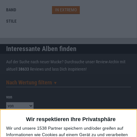
BAND
IN EXTREMO
STILE
Interessante Alben finden
Auf der Suche nach neuer Mucke? Durchsuche unser Review-Archiv mit
aktuell
38633
Reviews und lass Dich inspirieren!
Nach Wertung filtern
▼︎
von
bis
Wir respektieren Ihre Privatsphäre
Wir und unsere 1538 Partner speichern und/oder greifen auf
Punkten
Informationen wie Cookies auf einem Gerät zu und verarbeiten