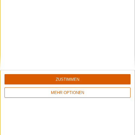
Special
Summer Breeze 2023
Top/Flop: Das meint die Redaktion
ZUSTIMMEN
MEHR OPTIONEN