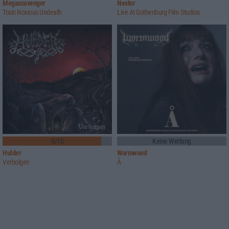
Megascavenger
Nestor
Toxic Noxious Undeath
Live At Gothenburg Film Studios
9/10
Keine Wertung
Hulder
Wormwood
Verbolgen
Å