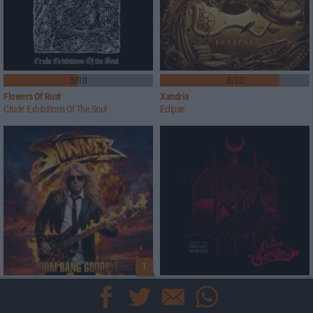
5/10
8/10
Flowers Of Rust
Xandria
Crude Exhibitions Of The Soul
Eclipse
1
8/10
6/10
Sinner
Crusade Of Bards