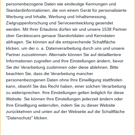
personenbezogene Daten wie eindeutige Kennungen und
„Siehst du das Licht“
– „es scheint nur für Dich“, singt der
Standardinformationen, die von einem Gerät für personalisierte
Werbung und Inhalte, Werbung und Inhaltsmessung,
Frontmann da, und nach dem puckernden Synthie-Intro
Zielgruppenforschung und Serviceentwicklung gesendet
konnte damit noch niemand rechnen. Daraus schält sich
werden.
Mit Ihrer Erlaubnis dürfen wir und unsere 1538 Partner
ein stampfender Rhythmus, und mit dem Chorus gesellen
über Gerätescans genaue Standortdaten und Kenndaten
sich die Gitarren dazu. Natürlich darf eine veritable
abfragen. Sie können auf die entsprechende Schaltfläche
Pfeifer-Bridge nicht fehlen.
klicken, um der o. a. Datenverarbeitung durch uns und unsere
Partner zuzustimmen. Alternativ können Sie auf detailliertere
Wer anderen nachstellt, legt damit kein Feingefühl an den
Informationen zugreifen und Ihre Einstellungen ändern, bevor
Tag: Passend dazu bedient sich der Song
„Stalker“
eines
Sie der Verarbeitung zustimmen oder diese ablehnen.
Bitte
recht schlichten Textes und Dampfhammer-Riffs, und im
beachten Sie, dass die Verarbeitung mancher
personenbezogenen Daten ohne Ihre Einwilligung stattfinden
Refrain verdoppelt die Band plötzlich die
kann, obwohl Sie das Recht haben, einer solchen Verarbeitung
Geschwindigkeit.
zu widersprechen. Ihre Einstellungen gelten lediglich für diese
Website. Sie können Ihre Einstellungen jederzeit ändern oder
„Hol die Sterne“
– der Zusatz „feat. Der Graf“ verrät
Ihre Einwilligung widerrufen, indem Sie zu dieser Website
bereits viel über den Charakter des Songs: Natürlich
zurückkehren und unten auf der Webseite auf die Schaltfläche
dürfen Akustikgitarren und Quetschkommode nicht
"Datenschutz" klicken.
fehlen, während Der Graf im Refrain genau jenes Pathos
auffährt, das Fans an seiner Band UNHEILIG so lieben. Und