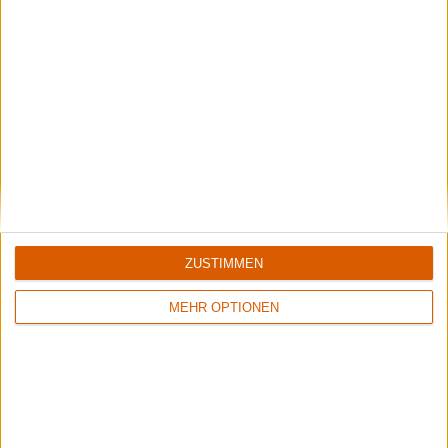
8/10
10/10
In Extremo
In Extremo
Kompass Zur Sonne
40 Wahre Lieder
ZUSTIMMEN
Review
Review
2
7/10
10/10
MEHR OPTIONEN
In Extremo
In Extremo
Quid Pro Quo - Live
Quid Pro Quo