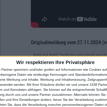
Originalmeldung vom 27.11.2024 (vo
„
Stahl Auf Stahl
“
heißt die neue Single von S
gemeinsam mit den WARKINGS zelebrieren.
Wir respektieren Ihre Privatsphäre
 Partner speichern und/oder greifen auf Informationen wie Cookies au
Der Track verbindet in gewohnter SUBWAY 
nbezogene Daten wie eindeutige Kennungen und Standardinformatione
wuchtige Riffs mit einem mitreißenden Refra
sierte Werbung und Inhalte, Werbung und Inhaltsmessung, Zielgruppen
neuen Höhenflügen ansetzt und bietet einen 
gesendet werden.
Mit Ihrer Erlaubnis dürfen wir und unsere 1538 Part
neue Studioalbum „Post Mortem“, das am 20.
n und Kenndaten abfragen. Sie können auf die entsprechende Schaltfl
Records erscheinen wird.
ung durch uns und unsere Partner zuzustimmen. Alternativ können Sie au
fen und Ihre Einstellungen ändern, bevor Sie der Verarbeitung zustim
SUBWAY TO SALLY zur neuen Single:
chten Sie, dass die Verarbeitung mancher personenbezogenen Daten oh