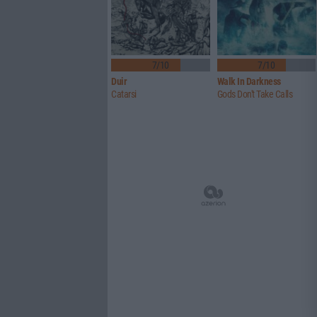
7/10
7/10
Duir
Walk In Darkness
Catarsi
Gods Don't Take Calls