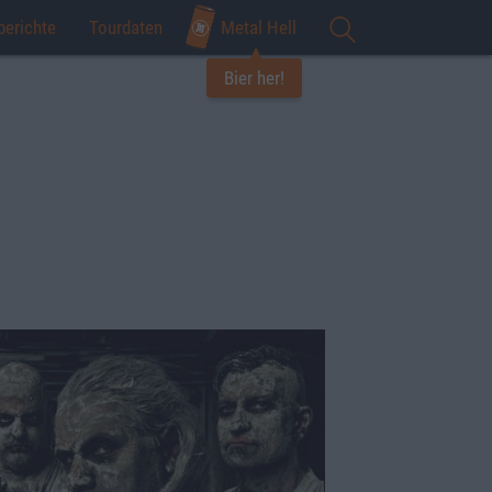
berichte
Tourdaten
Metal Hell
Bier her!