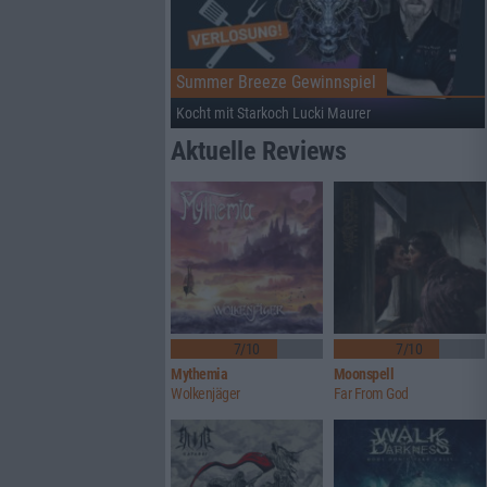
Summer Breeze Gewinnspiel
Kocht mit Starkoch Lucki Maurer
Aktuelle Reviews
7/10
7/10
Mythemia
Moonspell
Wolkenjäger
Far From God