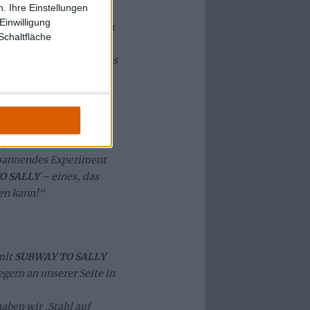
. Ihre Einstellungen
Einwilligung
 der
Eisheiligen Nacht
in
Schaltfläche
haben uns schon vor
wir sind überzeugt, dass
d mit ihrer Show die
. In diesem
e zu einem
rieben haben und
 ‚
Stahl auf Stahl‘
ist ein
spannendes Experiment
O SALLY
– eines, das
en kann!“
mit
SUBWAY TO SALLY
egern an unserer Seite in
aben wir ‚Stahl auf