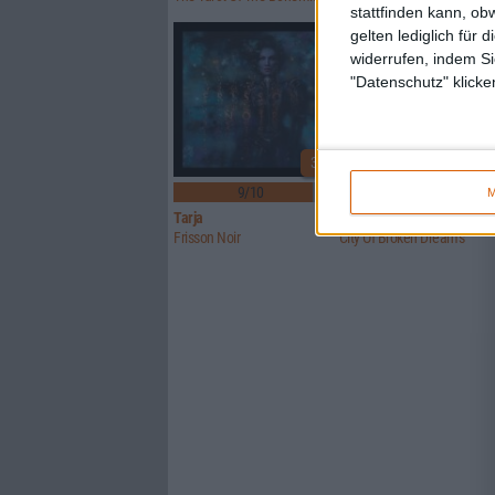
stattfinden kann, ob
gelten lediglich für 
widerrufen, indem Si
"Datenschutz" klicke
3
9/10
8/10
M
Tarja
Imparity
Frisson Noir
City Of Broken Dreams