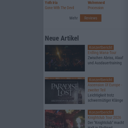
Yoth Iria
Wolvennest
Gone With The Devil
Procession
Mehr
Reviews
Neue Artikel
Konzertbericht
Erdling Mana-Tour
Zwischen Abriss, Alaaf
und Ausdauertraining
Konzertbericht
Ascension Of Europe -
zweiter Teil
Leichtigkeit trotz
schwermütiger Klänge
Konzertbericht
Knightclub Tour 2026
Der "Knightclub" macht
Halt in Stuttgart