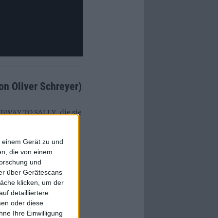
n Oliver Schreyer)
UBWAY TO SALLY, die sie
f einem Gerät zu und
TO SALLY-Manier
n, die von einem
in und Gesang, der zu
forschung und
Vorgeschmack auf das
ner über Gerätescans
12.2024 via Napalm
äche klicken, um der
f detailliertere
men oder diese
ne Ihre Einwilligung