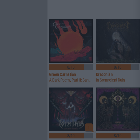
8/10
8/10
Green Carnation
Draconian
A Dark Poem, Part II: Sanguis
In Somnolent Ruin
1
8/10
8/10