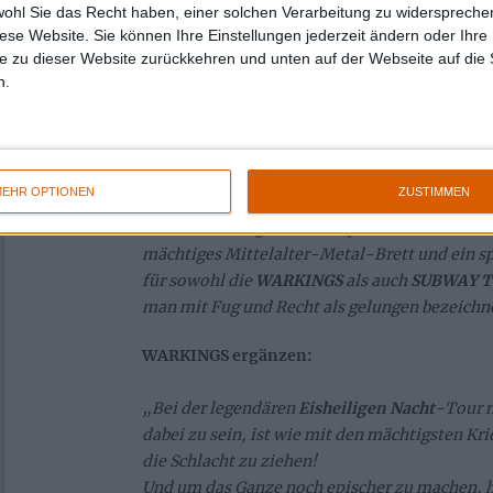
wohl Sie das Recht haben, einer solchen Verarbeitung zu widersprechen
diese Website. Sie können Ihre Einstellungen jederzeit ändern oder Ihre 
„Die
WARKINGS
sind unser Co-Headliner bei
e zu dieser Website zurückkehren und unten auf der Webseite auf die 
diesem Jahr! Ihre intensiven Touraktivitäten 
n.
einiger Zeit auf sie aufmerksam gemacht, und 
sie ein wahres Metal-Feuerwerk entzünden un
Eisheilige Nacht
unvergesslich machen werden
Zusammenhang entstand auch schnell die Ide
EHR OPTIONEN
ZUSTIMMEN
gemeinsamen Song, den wir zusammen gesch
natürlich auch gemeinsam performen werden.
mächtiges Mittelalter-Metal-Brett und ein 
für sowohl die
WARKINGS
als auch
SUBWAY T
man mit Fug und Recht als gelungen bezeichn
WARKINGS ergänzen:
„Bei der legendären
Eisheiligen Nacht
-Tour 
dabei zu sein, ist wie mit den mächtigsten Kri
die Schlacht zu ziehen!
Und um das Ganze noch epischer zu machen, h