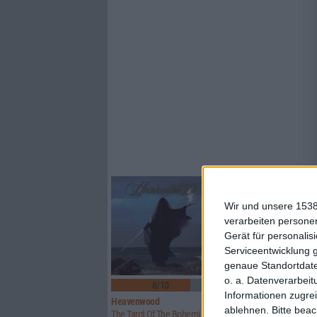
Wir und unsere 1538
verarbeiten persone
Gerät für personali
Serviceentwicklung 
genaue Standortdate
o. a. Datenverarbeit
8/10
5/10
Informationen zugrei
Heavenwood
Uwe Lulis Project
ablehnen.
Bitte bea
The Tarot Of The Bohemians – Part II
Analog