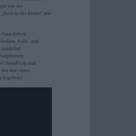
ngle vor der
 „Herz in der Rinde“ wie
e Fans lieben
Melodien, Folk- und
s zunächst
talgitarren
der Handlung und
, das war unser
s Ergebnis!