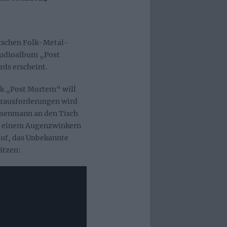
utschen Folk-Metal-
tudioalbum „Post
ds erscheint.
ück „Post Mortem“ will
Herausforderungen wird
ensenmann an den Tisch
it einem Augenzwinkern
uf, das Unbekannte
ätzen: