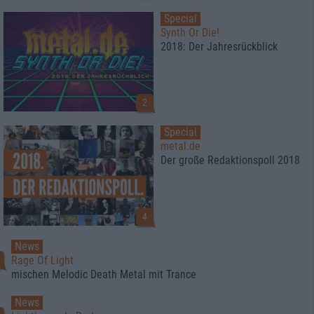
Special
Synth Or Die!
2018: Der Jahresrückblick
2
Special
metal.de
Der große Redaktionspoll 2018
4
News
1
Rage Of Light
mischen Melodic Death Metal mit Trance
News