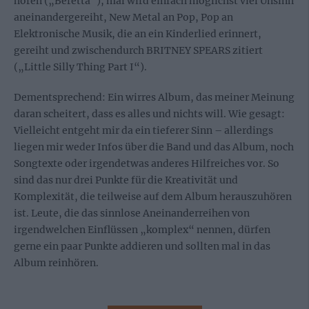
hören („Beretta“), mal wird einfach möglichst viel Unsinn
aneinandergereiht, New Metal an Pop, Pop an
Elektronische Musik, die an ein Kinderlied erinnert,
gereiht und zwischendurch BRITNEY SPEARS zitiert
(„Little Silly Thing Part I“).
Dementsprechend: Ein wirres Album, das meiner Meinung
daran scheitert, dass es alles und nichts will. Wie gesagt:
Vielleicht entgeht mir da ein tieferer Sinn – allerdings
liegen mir weder Infos über die Band und das Album, noch
Songtexte oder irgendetwas anderes Hilfreiches vor. So
sind das nur drei Punkte für die Kreativität und
Komplexität, die teilweise auf dem Album herauszuhören
ist. Leute, die das sinnlose Aneinanderreihen von
irgendwelchen Einflüssen „komplex“ nennen, dürfen
gerne ein paar Punkte addieren und sollten mal in das
Album reinhören.