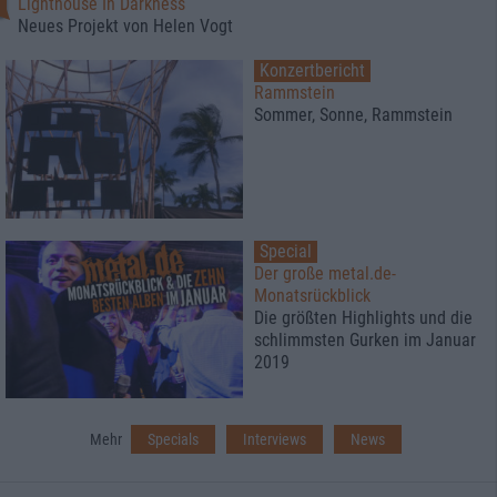
Lighthouse In Darkness
Neues Projekt von Helen Vogt
Konzertbericht
Rammstein
Sommer, Sonne, Rammstein
Special
Der große metal.de-
Monatsrückblick
Die größten Highlights und die
schlimmsten Gurken im Januar
2019
Mehr
Specials
Interviews
News