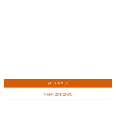
Vom Black Metal zum Doom Rock zum Neofolk-Ambient-Soundtrack:
Kreativkopf Omar verrät im Interview alles über den Wandel von ISKANDR
und die Entstehung von "Sacraal".
Aktuelle Reviews
10
ZUSTIMMEN
6/10
6/10
Emptiness
The Amenta
MEHR OPTIONEN
Vide
Revelator