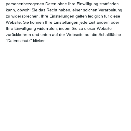
personenbezogenen Daten ohne Ihre Einwilligung stattfinden
6:33 - Orphan Of Good Manners
kann, obwohl Sie das Recht haben, einer solchen Verarbeitung
zu widersprechen. Ihre Einstellungen gelten lediglich für diese
Website. Sie können Ihre Einstellungen jederzeit ändern oder
BAND
6:33
Ihre Einwilligung widerrufen, indem Sie zu dieser Website
WERTUNG
3
/
10
zurückkehren und unten auf der Webseite auf die Schaltfläche
"Datenschutz" klicken.
STILE
ELECTRONIC
,
ELEKTRO
,
METALCORE
,
MODERN METAL
,
NU METAL
,
PROGRESSIVE
METAL
,
SYNTHIE POP
ANZAHL SONGS
10
SPIELDAUER
43:03
RELEASE
LABEL
M & O MUSIC
TRACKLISTE
TRACKLISTE EINBLENDEN