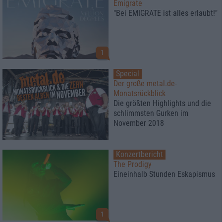
Emigrate
"Bei EMIGRATE ist alles erlaubt!"
1
Special
Der große metal.de-
Monatsrückblick
Die größten Highlights und die
schlimmsten Gurken im
November 2018
Konzertbericht
The Prodigy
Eineinhalb Stunden Eskapismus
1