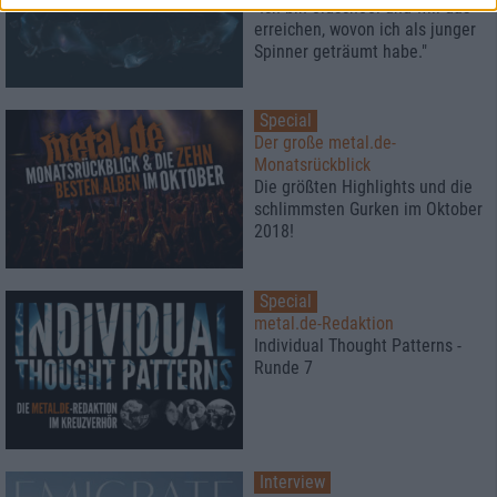
"Ich bin oldschool und will das
erreichen, wovon ich als junger
Spinner geträumt habe."
Special
Der große metal.de-
Monatsrückblick
Die größten Highlights und die
schlimmsten Gurken im Oktober
2018!
Special
metal.de-Redaktion
Individual Thought Patterns -
Runde 7
Interview