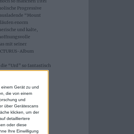
noch so manchen Titel
holische Progressive
s ausladende “Mount
hläufen enorm
erische und kalte,
hoffnungsvolle
as mit seiner
ARCTURUS-Album
, die “Urd” so fantastisch
tel einfach der
t eher unscheinbare,
ieben Minuten Spannung
f einem Gerät zu und
n, die von einem
schen Finale entlädt,
forschung und
eßen. Ähnlich bewegend
ner über Gerätescans
dezenten orchestralen
äche klicken, um der
Zwischenstück “The
f detailliertere
esang auskommt,
men oder diese
 und Klaviermelodien
ne Ihre Einwilligung