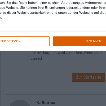
aufwartet. Seine Krönung findet dieses Albu
wohl Sie das Recht haben, einer solchen Verarbeitung zu widersprechen
diese Website. Sie können Ihre Einstellungen jederzeit ändern oder Ihre 
und Vielfältigkeit jedoch eindeutig im absch
e zu dieser Website zurückkehren und unten auf der Webseite auf die 
World”, das noch einmal alles vereint, was “U
n.
so absolut perfekt macht.
Ich könnte noch ewig weiter von diesem Alb
jedes Mal erneut in einen regelrechten Rausc
mir gehen langsam schlichtweg die Adjektive a
EHR OPTIONEN
ZUSTIMMEN
nicht mehr, als das erste Mal in meiner Zeit b
die Höchstpunktzahl zu zücken. Wenn sie ein
dieses!
Zur Startseite
Katharina