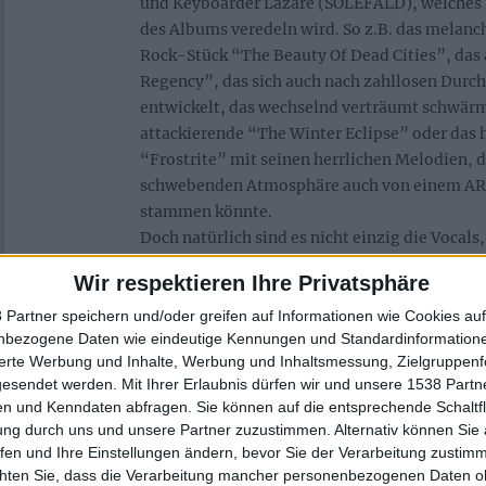
und Keyboarder Lazare (SOLEFALD), welches 
des Albums veredeln wird. So z.B. das melanc
Rock-Stück “The Beauty Of Dead Cities”, da
Regency”, das sich auch nach zahllosen Durc
entwickelt, das wechselnd verträumt schwärm
attackierende “The Winter Eclipse” oder das 
“Frostrite” mit seinen herrlichen Melodien, d
schwebenden Atmosphäre auch von einem 
stammen könnte.
Doch natürlich sind es nicht einzig die Vocals
machen, auch kompositorisch sind die neun Ti
Wir respektieren Ihre Privatsphäre
Wahnsinn, so baut beispielsweise der zunächs
getragene Titel “The Earthling” über fast s
 Partner speichern und/oder greifen auf Informationen wie Cookies au
nbezogene Daten wie eindeutige Kennungen und Standardinformatione
auf, die sich in einem so überwältigend hymni
sierte Werbung und Inhalte, Werbung und Inhaltsmessung, Zielgruppen
dass einem fast die Tränen in die Augen schi
gesendet werden.
Mit Ihrer Erlaubnis dürfen wir und unsere 1538 Part
und stimmungsgeladen kommen auch das mit 
n und Kenndaten abfragen. Sie können auf die entsprechende Schaltfl
Arrengements versehene „Roots“ sowie das 
ung durch uns und unsere Partner zuzustimmen. Alternativ können Sie au
Pains Of Memories” daher, das ganz ohne G
fen und Ihre Einstellungen ändern, bevor Sie der Verarbeitung zustim
stattdessen aber mit ergreifenden Streichern
chten Sie, dass die Verarbeitung mancher personenbezogenen Daten oh