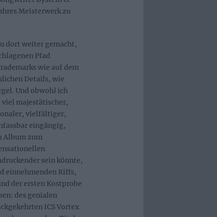
wahres Meisterwerk zu
 dort weiter gemacht,
schlagenen Pfad
Trademarks wie auf dem
lichen Details, wie
el. Und obwohl ich
 viel majestätischer,
naler, vielfältiger,
unfassbar eingängig,
in Album zum
sensationellen
ndruckender sein könnte,
nd einnehmenden Riffs,
d der ersten Kostprobe
ben: des genialen
ückgekehrten ICS Vortex