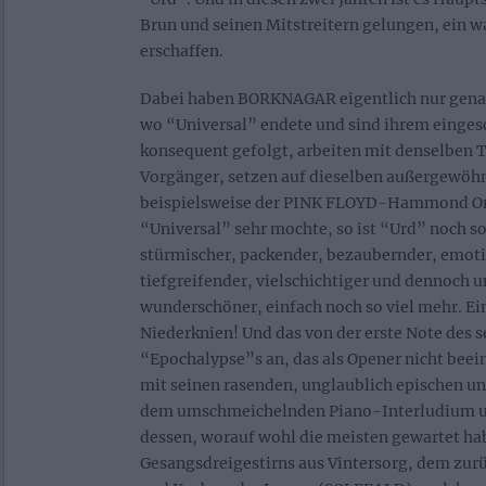
Brun und seinen Mitstreitern gelungen, ein 
erschaffen.
Dabei haben BORKNAGAR eigentlich nur genau
wo “Universal” endete und sind ihrem einge
konsequent gefolgt, arbeiten mit denselben 
Vorgänger, setzen auf dieselben außergewöhn
beispielsweise der PINK FLOYD-Hammond Org
“Universal” sehr mochte, so ist “Urd” noch so
stürmischer, packender, bezaubernder, emotio
tiefgreifender, vielschichtiger und dennoch 
wunderschöner, einfach noch so viel mehr. E
Niederknien! Und das von der erste Note des 
“Epochalypse”s an, das als Opener nicht beei
mit seinen rasenden, unglaublich epischen u
dem umschmeichelnden Piano-Interludium un
dessen, worauf wohl die meisten gewartet ha
Gesangsdreigestirns aus Vintersorg, dem zur