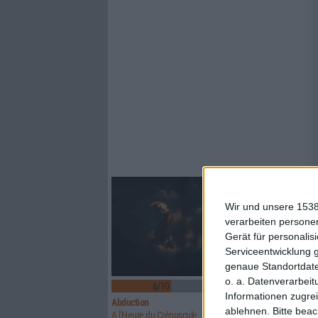
Wir und unsere 1538
verarbeiten persone
Gerät für personali
Serviceentwicklung 
genaue Standortdate
o. a. Datenverarbeit
6/10
6/10
Informationen zugrei
Abduction
Above Aurora
ablehnen.
Bitte bea
A l'Heure du Crépuscule
Path To Ruin