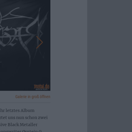
Galerie in groß öffnen
hr letztes Album
rtet uns nun schon zwei
sive Black Metaller
songwriter Øystein G.