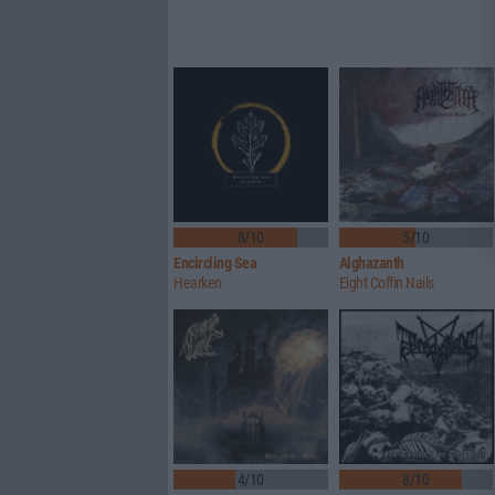
8/10
5/10
Encircling Sea
Alghazanth
Hearken
Eight Coffin Nails
4/10
8/10