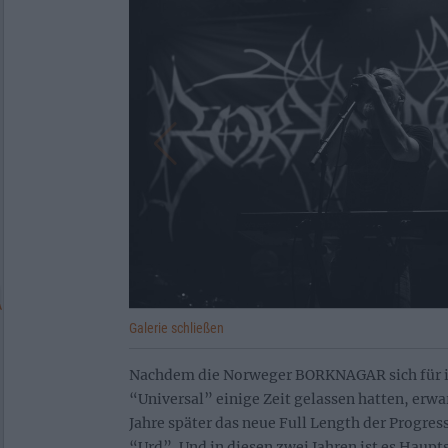
Galerie schließen
Nachdem die Norweger BORKNAGAR sich für i
“Universal” einige Zeit gelassen hatten, erwa
Jahre später das neue Full Length der Progres
“Urd”. Und in diesen zwei Jahren ist es Haupt