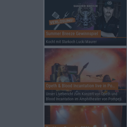
Summer Breeze Gewinnspiel
Kocht mit Starkoch Lucki Maurer
Opeth & Blood Incantation live in Pompeji
Unser Livebericht zum Konzert von Opeth und
Blood Incantation im Amphitheater von Pompeji.