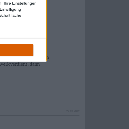
m in Sachen Spannung
. Ihre Einstellungen
Einwilligung
ließenden “In A Deeper
Schaltfläche
rd” so einzigartig und
um schwärmen, das mich
hzustand versetzt, doch
us. Es bleibt mir also
ei metal.de für ein Album
 Werk verdient, dann
22.03.2012