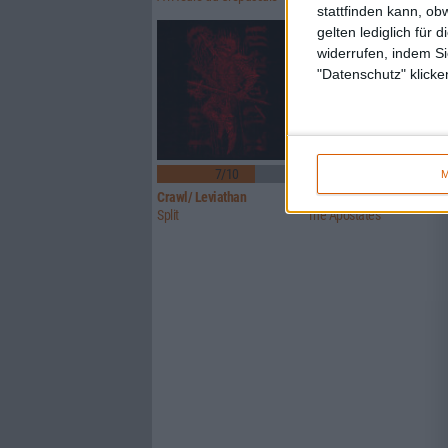
stattfinden kann, ob
gelten lediglich für 
widerrufen, indem Si
"Datenschutz" klicke
7/10
7/10
M
Crawl/ Leviathan
Glorior Belli
Split
The Apostates