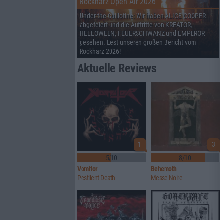
Rockharz Open Air 2026
Under the Guillotine: Wir haben ALICE COOPER
abgefeiert und die Auftritte von KREATOR,
HELLOWEEN, FEUERSCHWANZ und EMPEROR
gesehen. Lest unseren großen Bericht vom
Rockharz 2026!
Aktuelle Reviews
1
3
5/10
8/10
Vomitor
Behemoth
Pestilent Death
Messe Noire