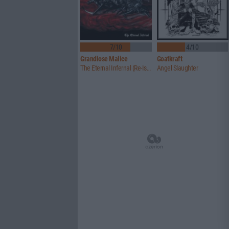
7/10
4/10
Grandiose Malice
Goatkraft
The Eternal Infernal (Re-Issue)
Angel Slaughter