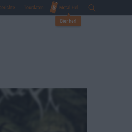
berichte
Tourdaten
Metal Hell
Bier her!