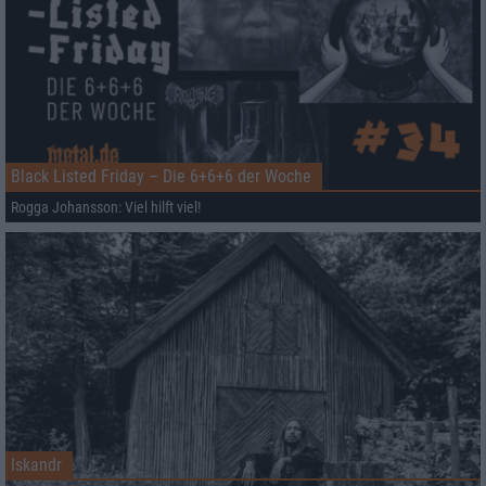
Black Listed Friday – Die 6+6+6 der Woche
Rogga Johansson: Viel hilft viel!
Iskandr