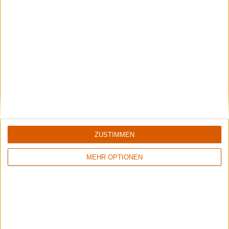
Out Of Line
Interview zum Out Of Line Weekender 2019
ZUSTIMMEN
MEHR OPTIONEN
Special
Out Of Line Weekender
Gewinnt 3-Tages-Tickets für das Festival in Berlin