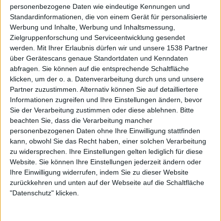
ganze Album zieht sich die sehr rohe Produktion, durch
personenbezogene Daten wie eindeutige Kennungen und
die das Drumming etwas dumpf wirkt. Das unterstreicht
Standardinformationen, die von einem Gerät für personalisierte
Werbung und Inhalte, Werbung und Inhaltsmessung,
den Impro-Charakter der Platte.
Zielgruppenforschung und Serviceentwicklung gesendet
werden.
Mit Ihrer Erlaubnis dürfen wir und unsere 1538 Partner
Divers ist „The Divine Horsemen“ definitiv, einzigartig
über Gerätescans genaue Standortdaten und Kenndaten
auch. Ein Experiment war es sowieso. Es ist aber auch
abfragen. Sie können auf die entsprechende Schaltfläche
anstrengend, den APOKALYPTISCHEN REITERN fast 80
klicken, um der o. a. Datenverarbeitung durch uns und unsere
Minuten lang beim Improvisieren zuzuhören. Eine
Partner zuzustimmen. Alternativ können Sie auf detailliertere
Hitsingle bleibt aus. Das Jubiläumsalbum ist eine Reise
Informationen zugreifen und Ihre Einstellungen ändern, bevor
durch den musikalischen Kosmos, den die Band bereist,
Sie der Verarbeitung zustimmen oder diese ablehnen.
Bitte
allerdings sollten Fans des klassischen Materials der Band
beachten Sie, dass die Verarbeitung mancher
personenbezogenen Daten ohne Ihre Einwilligung stattfinden
vorher reinhören, ob es ihnen nicht zu abgedreht ist.
kann, obwohl Sie das Recht haben, einer solchen Verarbeitung
zu widersprechen. Ihre Einstellungen gelten lediglich für diese
Website. Sie können Ihre Einstellungen jederzeit ändern oder
Zur Startseite
Ihre Einwilligung widerrufen, indem Sie zu dieser Website
zurückkehren und unten auf der Webseite auf die Schaltfläche
"Datenschutz" klicken.
25.06.2021