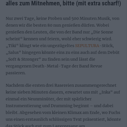
alles zum Mitnehmen, bitte (mit extra scharf!)
Nur zwei Tage, keine Proben und 500 Minuten Musik, von
denen wir die besten 80 nun genießen dürfen. Wobei
genießen den Leuten, die von der Band nur „Die Sonne
scheint“ kennen und feiern, wohl eher schwierig wird.
„Tiki“ klingt wie ein ungezügeltes
SEPULTURA
-Stück,
„Salus“ hingegen könnte eins zu eins auch auf dem Debüt
„Soft & Stronger“ zu finden sein und lässt die
vergangenen Death-Metal-Tage der Band Revue
passieren.
Nachdem die ersten drei Rasereien zusammengerechnet
keine sieben Minuten dauern, erwartet uns mit „Inka“ auf
einmal ein Neunminüter, der mit spärlicher
Instrumentierung und Drumming beginnt – und dabei
bleibt. Abgesehen vom kleinen Klimax am Ende, wo Fuchs
uns einen erstaunlich schlüssigen Text präsentiert, könnte
das Stück auch gut zum Lagergesang am