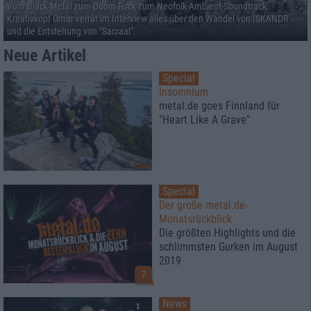
Vom Black Metal zum Doom Rock zum Neofolk-Ambient-Soundtrack:
Kreativkopf Omar verrät im Interview alles über den Wandel von ISKANDR
und die Entstehung von "Sacraal".
Neue Artikel
Special
Insomnium
metal.de goes Finnland für
"Heart Like A Grave"
Special
Der große metal.de-
Monatsrückblick
Die größten Highlights und die
schlimmsten Gurken im August
2019
7
News