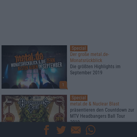
Special
Der große metal.de-
Monatsrückblick
Die größten Highlights im
September 2019
1
Special
metal.de & Nuclear Blast
präsentieren den Countdown zur
MTV Headbangers Ball Tour
2019
1