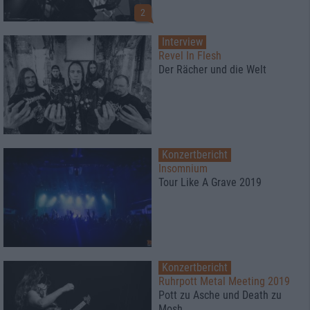
2
Interview
Revel In Flesh
Der Rächer und die Welt
Konzertbericht
Insomnium
Tour Like A Grave 2019
Konzertbericht
Ruhrpott Metal Meeting 2019
Pott zu Asche und Death zu
Mosh