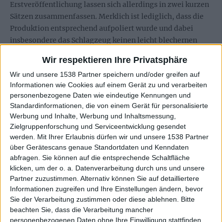
Erstveröffentlichung lassen sich allerdings in zwei kurzen
Sätzen zusammenfassen. Merklich ist lediglich, dass die
Produktion entsprechend aufpoliert wurde und dabei
insbesondere das Schlagzeug keinen leicht blechernen
Touch mehr vermittelt. Überdies singt Tägtgren stets
Wir respektieren Ihre Privatsphäre
etwas tiefer, wobei ich zugeben muss, dass mir der
Wir und unsere 1538 Partner speichern und/oder greifen auf
signifikante Krächzgesang etwas fehlt.
Informationen wie Cookies auf einem Gerät zu und verarbeiten
personenbezogene Daten wie eindeutige Kennungen und
Für mich stellt sich letzten Endes nur noch die Frage, ob
Standardinformationen, die von einem Gerät für personalisierte
“Catch 22 V2.0.08“ überhaupt für jene empfehlenswert ist,
Werbung und Inhalte, Werbung und Inhaltsmessung,
die nicht mal die Urversion besitzen. Das bleibt eine
Zielgruppenforschung und Serviceentwicklung gesendet
wahrlich rein subjektive Geschmacksfrage – mir
werden.
Mit Ihrer Erlaubnis dürfen wir und unsere 1538 Partner
persönlich sagt die ursprüngliche Ausgabe noch einen
über Gerätescans genaue Standortdaten und Kenndaten
Zacken mehr zu, denn aus irgendeinem Grund hat die
abfragen. Sie können auf die entsprechende Schaltfläche
klicken, um der o. a. Datenverarbeitung durch uns und unsere
teilweise Neueinspielung und Überarbeitung etwas von
Partner zuzustimmen. Alternativ können Sie auf detailliertere
ihrem Charme eingebüßt. Womöglich ist sie
Informationen zugreifen und Ihre Einstellungen ändern, bevor
produktionstechnisch einfach zu glatt gebügelt. Eines
Sie der Verarbeitung zustimmen oder diese ablehnen.
Bitte
lässt sich nichtsdestotrotz ganz entschieden festhalten –
beachten Sie, dass die Verarbeitung mancher
wer diese Platte schon in Originalfassung besitzt, sollte
personenbezogenen Daten ohne Ihre Einwilligung stattfinden