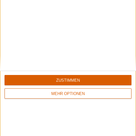
Catch 22
Live & Clips
Review
11
Review
12
7/10
5/10
ZUSTIMMEN
Hypocrisy
Hypocrisy
Into The Abyss
Hypocrisy
MEHR OPTIONEN
Weitere Artikel zu Hypocrisy