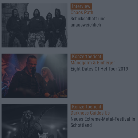
Interview
Chaos Path
Schicksalhaft und
unausweichlich
Konzertbericht
Månegarm & Einherjer
Eight Dates Of Hel Tour 2019
Konzertbericht
Darkness Guides Us
Neues Extreme-Metal-Festival in
Schottland