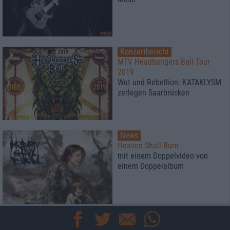
Konzertbericht
MTV Headbangers Ball Tour
2019
Wut und Rebellion: KATAKLYSM
zerlegen Saarbrücken
News
Heaven Shall Burn
mit einem Doppelvideo von
einem Doppelalbum
News
Circus Of Fools