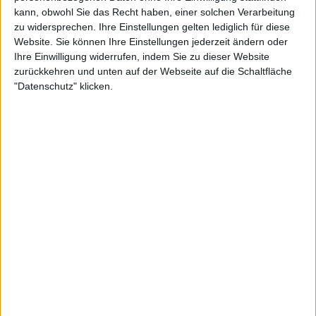
sein Geld besser woanders investieren.
kann, obwohl Sie das Recht haben, einer solchen Verarbeitung
zu widersprechen. Ihre Einstellungen gelten lediglich für diese
Website. Sie können Ihre Einstellungen jederzeit ändern oder
Ihre Einwilligung widerrufen, indem Sie zu dieser Website
Zur Startseite
zurückkehren und unten auf der Webseite auf die Schaltfläche
"Datenschutz" klicken.
02.05.2008
Patrick Olbrich
Newsletter abonnieren