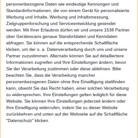
keineswegs unpassend und erledigt mit seinem
personenbezogene Daten wie eindeutige Kennungen und
vorzüglichen Industrial-Ambiente und den einleitenden
Standardinformationen, die von einem Gerät für personalisierte
Werbung und Inhalte, Werbung und Inhaltsmessung,
Worten „I am in a world of shit….“ den Rest und bildet
Zielgruppenforschung und Serviceentwicklung gesendet
somit den Krönenden Ausklang dieser Veröffentlichung.
werden.
Mit Ihrer Erlaubnis dürfen wir und unsere 1538 Partner
über Gerätescans genaue Standortdaten und Kenndaten
Textlich wird wie gehabt immer wieder auf dem
abfragen. Sie können auf die entsprechende Schaltfläche
kränkelnden System herumgehackt und politische
klicken, um der o. a. Datenverarbeitung durch uns und unsere
Missstände vor Augen geführt. Wenn es darum geht, kluge
Partner zuzustimmen. Alternativ können Sie auf detailliertere
politisch ambitionierte Texte zu schreiben und sie
Informationen zugreifen und Ihre Einstellungen ändern, bevor
adäquat rüberzubringen, gehören NAPALM DEATH seit
Sie der Verarbeitung zustimmen oder diese ablehnen.
Bitte
jeher definitiv in die erste Reihe der Bands, die ihren Job
beachten Sie, dass die Verarbeitung mancher
personenbezogenen Daten ohne Ihre Einwilligung stattfinden
mehr als gut machen.
kann, obwohl Sie das Recht haben, einer solchen Verarbeitung
zu widersprechen. Ihre Einstellungen gelten lediglich für diese
Wenn man bedenkt, dass dieser musikalische
Website. Sie können Ihre Einstellungen jederzeit ändern oder
Gewalteinlauf bereits 1992 veröffentlicht wurde und er bis
Ihre Einwilligung widerrufen, indem Sie zu dieser Website
heute trotzdem nichts an seiner Intensität und
zurückkehren und unten auf der Webseite auf die Schaltfläche
Aussagekraft verloren hat, kann man letztendlich nur von
"Datenschutz" klicken.
einem Kultalbum sprechen. „Utopia Banished“ gehört
demnach in jede gepflegte Sammlung extremer Musik.