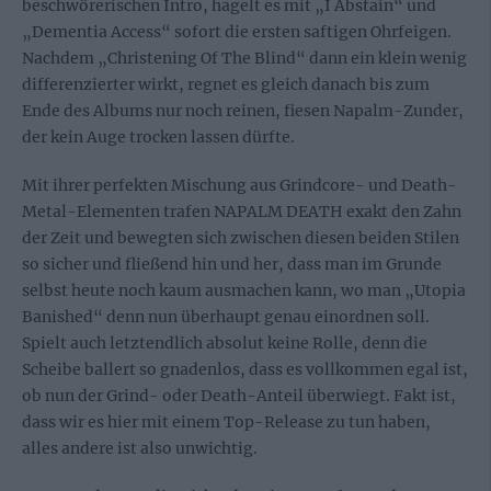
beschwörerischen Intro, hagelt es mit „I Abstain“ und
„Dementia Access“ sofort die ersten saftigen Ohrfeigen.
Nachdem „Christening Of The Blind“ dann ein klein wenig
differenzierter wirkt, regnet es gleich danach bis zum
Ende des Albums nur noch reinen, fiesen Napalm-Zunder,
der kein Auge trocken lassen dürfte.
Mit ihrer perfekten Mischung aus Grindcore- und Death-
Metal-Elementen trafen NAPALM DEATH exakt den Zahn
der Zeit und bewegten sich zwischen diesen beiden Stilen
so sicher und fließend hin und her, dass man im Grunde
selbst heute noch kaum ausmachen kann, wo man „Utopia
Banished“ denn nun überhaupt genau einordnen soll.
Spielt auch letztendlich absolut keine Rolle, denn die
Scheibe ballert so gnadenlos, dass es vollkommen egal ist,
ob nun der Grind- oder Death-Anteil überwiegt. Fakt ist,
dass wir es hier mit einem Top-Release zu tun haben,
alles andere ist also unwichtig.