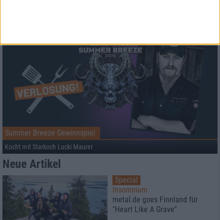
Summer Breeze Gewinnspiel
Kocht mit Starkoch Lucki Maurer
Neue Artikel
Special
Insomnium
metal.de goes Finnland für
"Heart Like A Grave"