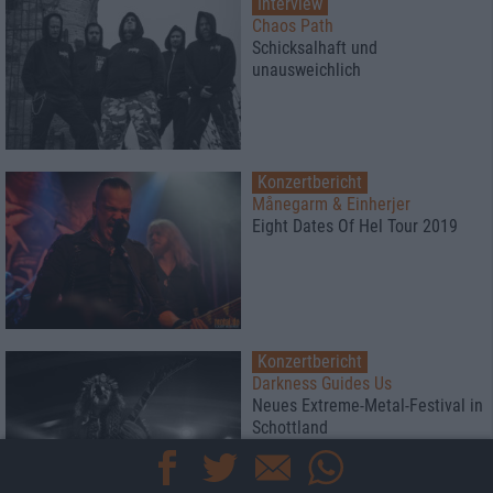
Interview
Chaos Path
Schicksalhaft und
unausweichlich
Konzertbericht
Månegarm & Einherjer
Eight Dates Of Hel Tour 2019
Konzertbericht
Darkness Guides Us
Neues Extreme-Metal-Festival in
Schottland