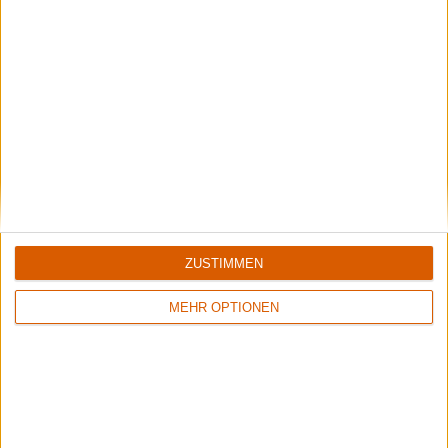
Review
1
3/10
Napalm Death
Inside The Torn Apart
Weitere Artikel zu Napalm Death
ZUSTIMMEN
MEHR OPTIONEN