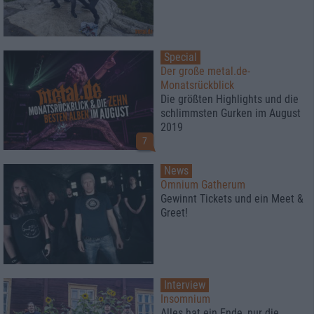
Special
Der große metal.de-
Monatsrückblick
Die größten Highlights und die
schlimmsten Gurken im August
2019
7
News
Omnium Gatherum
Gewinnt Tickets und ein Meet &
Greet!
Interview
Insomnium
Alles hat ein Ende, nur die