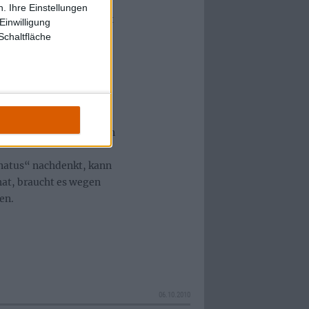
uss gibt es noch eine
. Ihre Einstellungen
se dieses Top-Hits hört
Einwilligung
Schaltfläche
tes Werk, aber es ist
Bonustracks wird es
und mit nettem, aber
. Ein Poster, das das
das Jewel-Case steckt in
natus“ nachdenkt, kann
hat, braucht es wegen
en.
06.10.2010