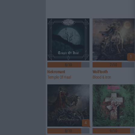
1
8/10
7/10
Nekromant
Wolftooth
Temple Of Haal
Blood & Iron
4
8/10
9/10