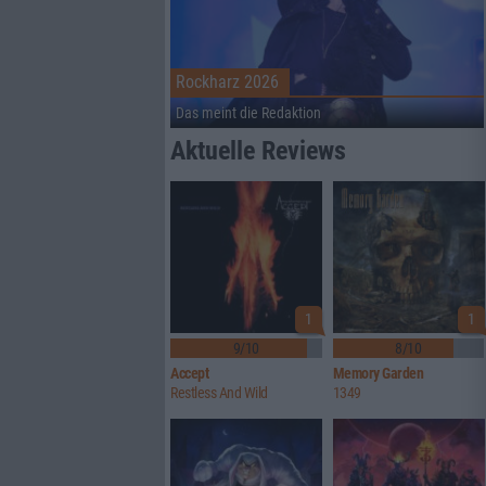
Rockharz 2026
Das meint die Redaktion
Aktuelle Reviews
1
1
9/10
8/10
Accept
Memory Garden
Restless And Wild
1349