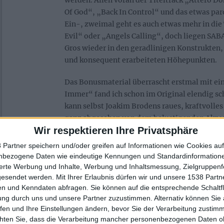
Of God“, „Back In Control“ und das etwas par
Ein-, zweimal geht es auch etwas mehr in die 
Evil“ oder „Angels Calling“, doch liegen S
Gros wieder in den geradlinigen Konstrukte
und konsequent erarbeiteten Höhepunkten.
Das Bonusmaterial überrascht erstmal mit e
Immer“ fand ich schon im Original elendig s
kann selbst Joakim Brodens raues, kraftvolles
ganz abgesehen von dem belustigenden Akzent
Wir respektieren Ihre Privatsphäre
„Långa Bollar På Bengt“ von einem Künstler
der gleich noch einen kleinen Gastsängerbeitr
 Partner speichern und/oder greifen auf Informationen wie Cookies au
her dürfte dem Stück wohl eine Art skandina
nbezogene Daten wie eindeutige Kennungen und Standardinformatione
Pop zugrunde liegen, wie man ihn schonmal 
sierte Werbung und Inhalte, Werbung und Inhaltsmessung, Zielgruppen
gesendet werden.
Mit Ihrer Erlaubnis dürfen wir und unsere 1538 Part
Contest zu hören bekommt. Ist eigentlich rech
n und Kenndaten abfragen. Sie können auf die entsprechende Schaltfl
Mit „Metal Medley (Live In Falun 2008)“ keh
ung durch uns und unsere Partner zuzustimmen. Alternativ können Sie au
Metal zurück. „Nightchild“ (über das mir keine
fen und Ihre Einstellungen ändern, bevor Sie der Verarbeitung zustim
typischer SABATON-Song mit kraftvollem Gr
chten Sie, dass die Verarbeitung mancher personenbezogenen Daten oh