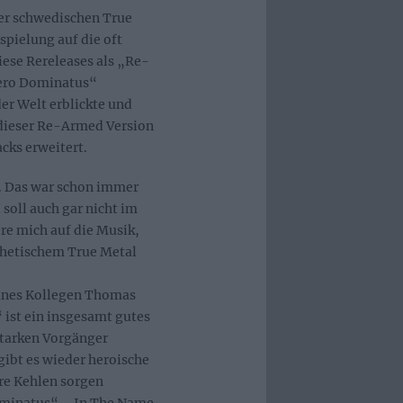
der schwedischen True
pielung auf die oft
iese Rereleases als „Re-
tero Dominatus“
er Welt erblickte und
dieser Re-Armed Version
cks erweitert.
r. Das war schon immer
soll auch gar nicht im
ere mich auf die Musik,
thetischem True Metal
ines Kollegen Thomas
ist ein insgesamt gutes
starken Vorgänger
gibt es wieder heroische
re Kehlen sorgen
Dominatus“, „In The Name