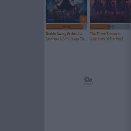
2
9/10
5/10
Diablo Swing Orchestra
The Three Tremors
Swagger & Stroll Down The Rabbit Hole
Guardians Of The Void