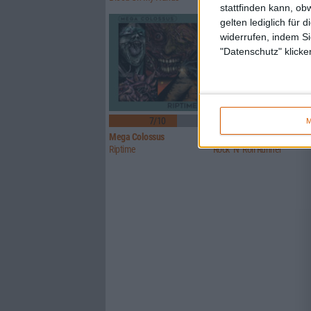
stattfinden kann, ob
gelten lediglich für 
widerrufen, indem Si
"Datenschutz" klicke
7/10
5/10
M
Mega Colossus
Toad The Wet Sprocket
Riptime
Rock ‘N’ Roll Runner