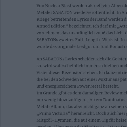
Von Nuclear Blast werden aktuell vier Alben 
Metaler SABATON wiederveröffentlicht. In Ans
Kriege betreffenden Lyrics der Band werden d
Armed Edition“ bezeichnet. Ich darf mir „At
vornehmen, das ursprünglich 2006 das Licht d
SABATONs zweites Full-Length-Werk ist. In 
wurde das originale Liedgut um fünf Bonustra
An SABATONs Lyrics scheiden sich die Geiste
so, wird wahrscheinlich immer so bleiben und 
Visier dieser Rezension stehen. Ich konzentri
die bei den Schweden auf einer Mixtur aus pa
und energiereichem Power Metal besteht.
Im Grunde gibt es dem damaligen Review me
nur wenig hinzuzufügen. „Attero Dominatus“ 
Metal-Album, das aber nicht ganz an seinen 
„Primo Victoria“ heranreicht. Doch auch hier 
Mitgröl-Hymnen, die auf einem Gig für heise
werden. Allen voran der Titeltrack „Attero 