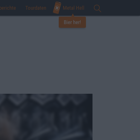
berichte
Tourdaten
Metal Hell
Bier her!