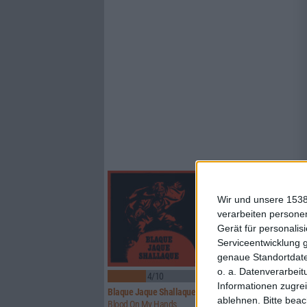
Wir und unsere 1538
verarbeiten persone
Gerät für personali
Serviceentwicklung 
genaue Standortdate
o. a. Datenverarbeit
4/10
7/10
Informationen zugrei
Blaque Jaque Shallaque
Iron Fate
ablehnen.
Bitte bea
Blood On My Hands
Crimson Messiah