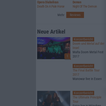
Opera Diabolicus
Demon
Death On A Pale Horse
Night Of The Demon
Mehr
Reviews
Neue Artikel
Konzertbericht
Doom und Metal auf der
Insel
Malta Doom Metal Fest
1
2017
Konzertbericht
The Final Battle Tour
2017
Manowar live in Essen
Konzertbericht
The Ultimate Principle
Tour
Epica live in München